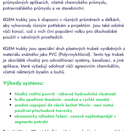
c
průmyslových aplikacích, včetně chemického průmyslu,
í
potravinářského průmyslu a ve stavebnictví.
p
r
KGEM trubky jsou k dispozici v různých průměrech a délkách,
v
aby vyhovovaly různým potřebám a projektům. Jsou také odolné
k
vůči korozí, což z nich činí populární volbu pro dlouhodobé
y
použití v náročných prostředích.
v
ý
KGEM trubky jsou speciální druh plastových trubek vyráběných z
p
materiálu známého jako PVC (Polyvinylchlorid). Tento typ trubek
i
je obzvláště vhodný pro odvodňovací systémy, kanalizaci, a jiné
s
aplikace, které vyžadují odolnost vůči agresivním chemikáliím,
u
včetně některých kyselin a louhů.
Výhody systému:
hladký vnitřní povrch - výborné hydraulické vlastnosti
hrdlo opatřené těsněním - snadná a rychlá montáž
snadné napojení do všech šachet Wavin - není nutné
používat přechodové tvarovky
ekonomicky výhodné řešení - cenově nejdostupnější v
segmentu potrubí