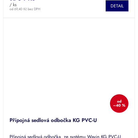
/ ks
DETAIL
od 69,40 Kč bez DPH
od
–40 %
Přípojná sedlová odbočka KG PVC-U
Přípojná sedlová odbočka ze systému Wavin KG PVC-U