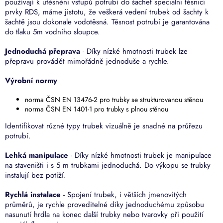
používají k utěsnění vstupů potrubí do šachet speciální těsnicí
prvky RDS, máme jistotu, že veškerá vedení trubek od šachty k
šachtě jsou dokonale vodotěsná. Těsnost potrubí je garantována
do tlaku 5m vodního sloupce.
Jednoduchá přeprava
- Díky nízké hmotnosti trubek lze
přepravu provádět mimořádně jednoduše a rychle.
Výrobní normy
norma ČSN EN 13476-2 pro trubky se strukturovanou stěnou
norma ČSN EN 1401-1 pro trubky s plnou stěnou
Identifikovat různé typy trubek vizuálně je snadné na průřezu
potrubí.
Lehká manipulace
-
Díky nízké hmotnosti trubek je manipulace
na staveništi i s 5 m trubkami jednoduchá. Do výkopu se trubky
instalují bez potíží.
Rychlá instalace
- Spojení trubek, i větších jmenovitých
průměrů, je rychle proveditelné díky jednoduchému způsobu
nasunutí hrdla na konec další trubky nebo tvarovky při použití