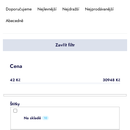
Ř
a
Doporučujeme
Nejlevnější
Nejdražší
Nejprodávanější
z
e
Abecedně
n
í
p
Zavřít filtr
r
o
d
u
Cena
k
t
42
Kč
30948
Kč
ů
Na skladě
10