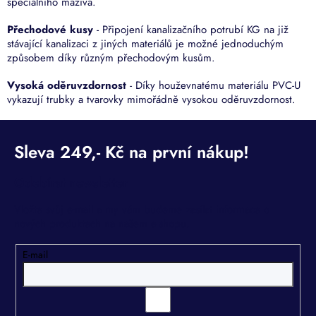
speciálního maziva.
Přechodové kusy
- Připojení kanalizačního potrubí KG na již
stávající kanalizaci z jiných materiálů je možné jednoduchým
způsobem díky různým přechodovým kusům.
Vysoká oděruvzdornost
- Díky houževnatému materiálu PVC-U
vykazují trubky a tvarovky mimořádně vysokou oděruvzdornost.
Odebírat newsletter
Vložte svůj e-mail a my vám budeme zasílat informace o
nových produktech na našem e-shopu.
E-mail