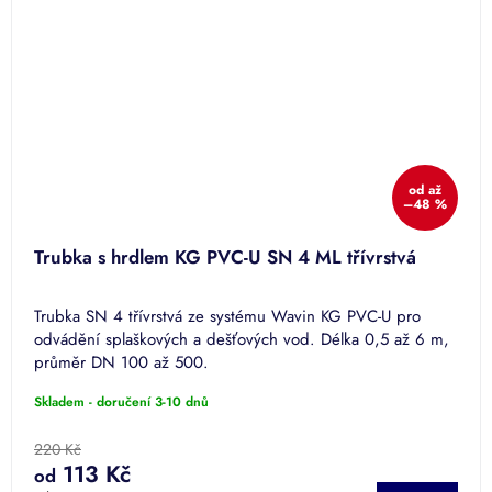
od
až
–48 %
Trubka s hrdlem KG PVC-U SN 4 ML třívrstvá
Trubka SN 4 třívrstvá ze systému Wavin KG PVC-U pro
odvádění splaškových a dešťových vod. Délka 0,5 až 6 m,
průměr DN 100 až 500.
Skladem - doručení 3-10 dnů
220 Kč
113 Kč
od