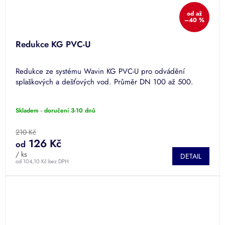
od
až
–40 %
Redukce KG PVC-U
Redukce ze systému Wavin KG PVC-U pro odvádění
splaškových a dešťových vod. Průměr DN 100 až 500.
Skladem - doručení 3-10 dnů
210 Kč
126 Kč
od
/ ks
DETAIL
od 104,10 Kč bez DPH