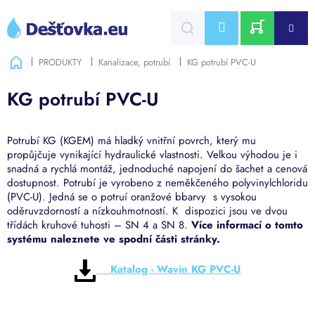
Přejít
na
CZK
obsah
NÁKUPNÍ
Domů
PRODUKTY
Kanalizace, potrubí
KG potrubí PVC-U
KOŠÍK
KG potrubí PVC-U
Potrubí KG (KGEM) má hladký vnitřní povrch, který mu
propůjčuje vynikající hydraulické vlastnosti. Velkou výhodou je i
snadná a rychlá montáž, jednoduché napojení do šachet a cenová
dostupnost. Potrubí je vyrobeno z neměkčeného polyvinylchloridu
(PVC-U). Jedná se o potruí oranžové bbarvy s vysokou
oděruvzdorností a nízkouhmotností. K dispozici jsou ve dvou
třídách kruhové tuhosti – SN 4 a SN 8.
Více informací o tomto
systému naleznete ve spodní části stránky.
Katalog - Wavin KG PVC-U