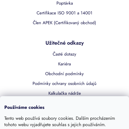
Poptávka
Certifikace ISO 9001 a 14001
Člen APEK (Certifikovaný obchod)
Užitečné odkazy
Časté dotazy
Kariéra
Obchodní podmínky
Podmínky ochrany osobních údajů
Kalkulačka nádrže
Dotace 50% z NZÚ
Používáme cookies
Boost by Pipdrive
Tento web používá soubory cookies. Dalším procházením
Kontakty
tohoto webu vyjadřujete souhlas s jejich používáním.