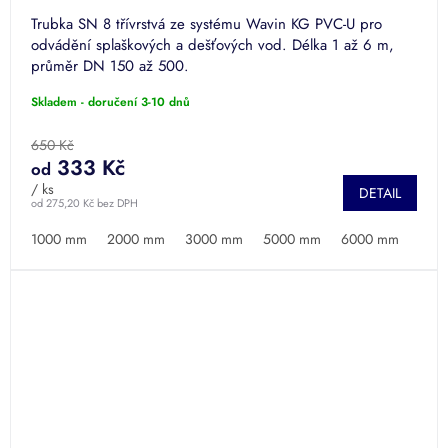
Trubka SN 8 třívrstvá ze systému Wavin KG PVC-U pro
odvádění splaškových a dešťových vod. Délka 1 až 6 m,
průměr DN 150 až 500.
Skladem - doručení 3-10 dnů
650 Kč
333 Kč
od
/ ks
DETAIL
od 275,20 Kč bez DPH
1000 mm
2000 mm
3000 mm
5000 mm
6000 mm