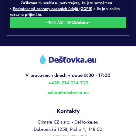
Zaškrtnutím souhlasu potvrzujete, že jste seznámen
s
Podmínkami ochrany osobních údajů (GDPR)
a že je v celém
rozsahu přijímáte.
PŘIHLÁSIT SE
Z
á
p
a
t
í
+420 214 214 722
eshop
@
destovka.eu
Kontakty
Climate CZ s.r.o. - Dešťovka.eu
Dobronická 1258, Praha 4, 148 00