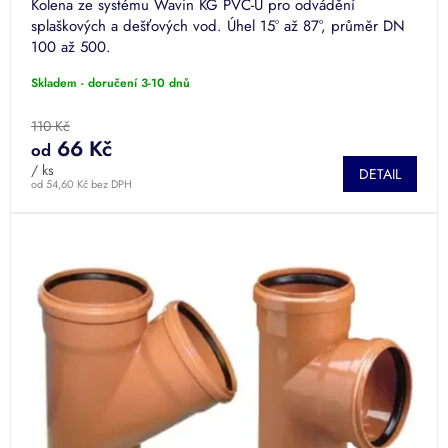
Kolena ze systému Wavin KG PVC-U pro odvádění
splaškových a dešťových vod. Úhel 15° až 87°, průměr DN
100 až 500.
Skladem - doručení 3-10 dnů
110 Kč
66 Kč
od
/ ks
DETAIL
od 54,60 Kč bez DPH