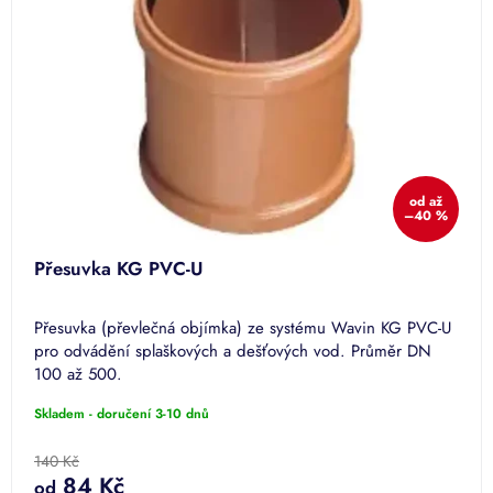
od
až
–40 %
Přesuvka KG PVC-U
Přesuvka (převlečná objímka) ze systému Wavin KG PVC-U
pro odvádění splaškových a dešťových vod. Průměr DN
100 až 500.
Skladem - doručení 3-10 dnů
140 Kč
84 Kč
od