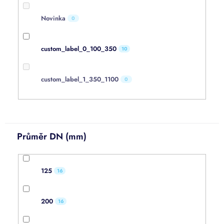
Novinka
0
custom_label_0_100_350
10
custom_label_1_350_1100
0
Průměr DN (mm)
125
16
200
16