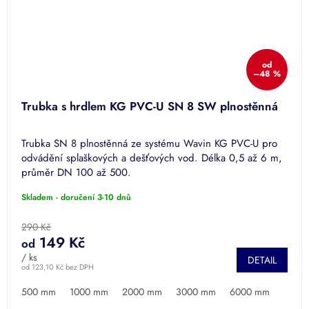
od
–48 %
Trubka s hrdlem KG PVC-U SN 8 SW plnostěnná
Trubka SN 8 plnostěnná ze systému Wavin KG PVC-U pro
odvádění splaškových a dešťových vod. Délka 0,5 až 6 m,
průměr DN 100 až 500.
Skladem - doručení 3-10 dnů
290 Kč
149 Kč
od
/ ks
DETAIL
od 123,10 Kč bez DPH
500 mm
1000 mm
2000 mm
3000 mm
6000 mm