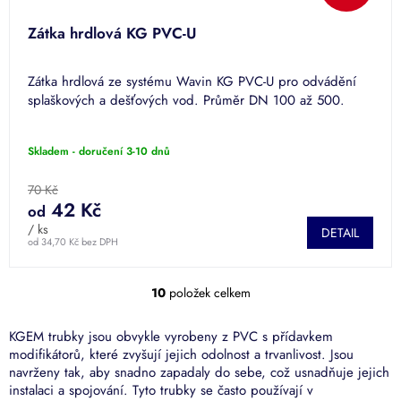
Zátka hrdlová KG PVC-U
Zátka hrdlová ze systému Wavin KG PVC-U pro odvádění
splaškových a dešťových vod. Průměr DN 100 až 500.
Skladem - doručení 3-10 dnů
70 Kč
42 Kč
od
/ ks
DETAIL
od 34,70 Kč bez DPH
10
položek celkem
O
v
l
KGEM trubky jsou obvykle vyrobeny z PVC s přídavkem
á
modifikátorů, které zvyšují jejich odolnost a trvanlivost. Jsou
d
navrženy tak, aby snadno zapadaly do sebe, což usnadňuje jejich
a
instalaci a spojování. Tyto trubky se často používají v