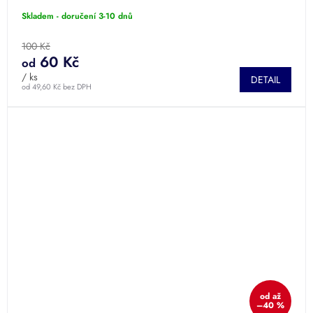
Skladem - doručení 3-10 dnů
100 Kč
60 Kč
od
/ ks
DETAIL
od 49,60 Kč bez DPH
od
až
–40 %