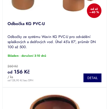
od
až
–40 %
Odbočka KG PVC-U
Odbočky ze systému Wavin KG PVC-U pro odvádění
splaškových a dešťových vod. Úhel 45°a 87°, průměr DN
100 až 500.
Skladem - doručení 3-10 dnů
260 Kč
156 Kč
od
/ ks
DETAIL
od 128,90 Kč bez DPH