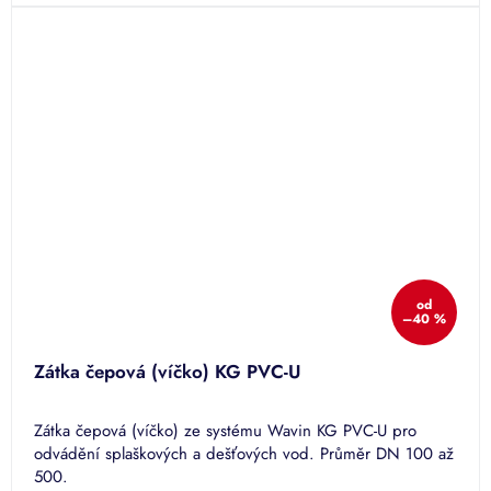
od
–40 %
Zátka čepová (víčko) KG PVC-U
Zátka čepová (víčko) ze systému Wavin KG PVC-U pro
odvádění splaškových a dešťových vod. Průměr DN 100 až
500.