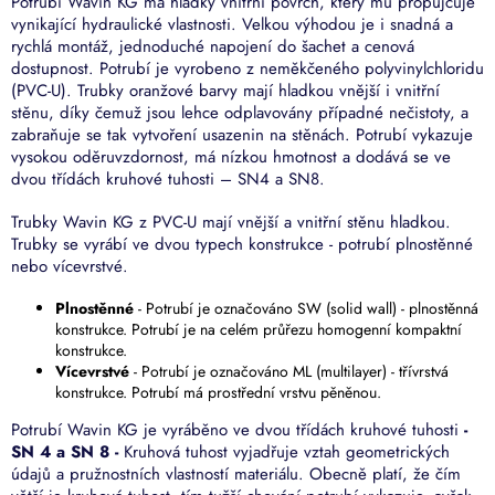
Potrubí Wavin KG má hladký vnitřní povrch, který mu propůjčuje
vynikající hydraulické vlastnosti. Velkou výhodou je i snadná a
rychlá montáž, jednoduché napojení do šachet a cenová
dostupnost. Potrubí je vyrobeno z neměkčeného polyvinylchloridu
(PVC-U). Trubky oranžové barvy mají hladkou vnější i vnitřní
stěnu, díky čemuž jsou lehce odplavovány případné nečistoty, a
zabraňuje se tak vytvoření usazenin na stěnách. Potrubí vykazuje
vysokou oděruvzdornost, má nízkou hmotnost a dodává se ve
dvou třídách kruhové tuhosti – SN4 a SN8.
Trubky Wavin KG z PVC-U mají vnější a vnitřní stěnu hladkou.
Trubky se vyrábí ve dvou typech konstrukce - potrubí plnostěnné
nebo vícevrstvé.
Plnostěnné
- Potrubí je označováno SW (solid wall) - plnostěnná
konstrukce. Potrubí je na celém průřezu homogenní kompaktní
konstrukce.
Vícevrstvé
- Potrubí je označováno ML (multilayer) - třívrstvá
konstrukce. Potrubí má prostřední vrstvu pěněnou.
Potrubí Wavin KG je vyráběno ve dvou třídách kruhové tuhosti
-
SN 4 a SN 8 -
Kruhová tuhost vyjadřuje vztah geometrických
údajů a pružnostních vlastností materiálu. Obecně platí, že čím