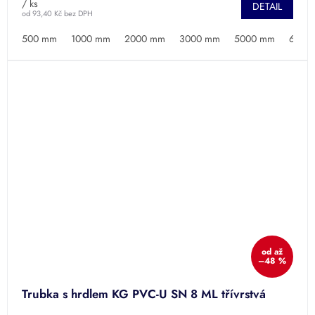
/ ks
DETAIL
od 93,40 Kč bez DPH
500 mm
1000 mm
2000 mm
3000 mm
5000 mm
6000
od
až
–48 %
Trubka s hrdlem KG PVC-U SN 8 ML třívrstvá