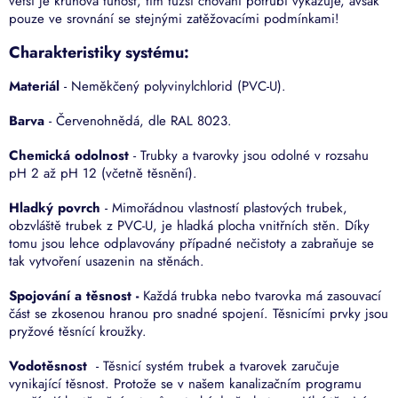
větší je kruhová tuhost, tím tužší chování potrubí vykazuje, avšak
pouze ve srovnání se stejnými zatěžovacími podmínkami!
Charakteristiky systému:
Materiál
- Neměkčený polyvinylchlorid (PVC-U).
Barva
- Červenohnědá, dle RAL 8023.
Chemická odolnost
- Trubky a tvarovky jsou odolné v rozsahu
pH 2 až pH 12 (včetně těsnění).
Hladký povrch
- Mimořádnou vlastností plastových trubek,
obzvláště trubek z PVC-U, je hladká plocha vnitřních stěn. Díky
tomu jsou lehce odplavovány případné nečistoty a zabraňuje se
tak vytvoření usazenin na stěnách.
Spojování a těsnost -
Každá trubka nebo tvarovka má zasouvací
část se zkosenou hranou pro snadné spojení. Těsnicími prvky jsou
pryžové těsnící kroužky.
Vodotěsnost
- Těsnicí systém trubek a tvarovek zaručuje
vynikající těsnost. Protože se v našem kanalizačním programu