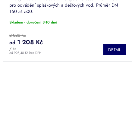
pro odvádění splaškových a dešťových vod. Průměr DN
160 až 500.
Skladem - doručení 3-10 dnů
2 020 Kč
1 208 Kč
od
/ ks
DETAIL
od 998,40 Kč bez DPH