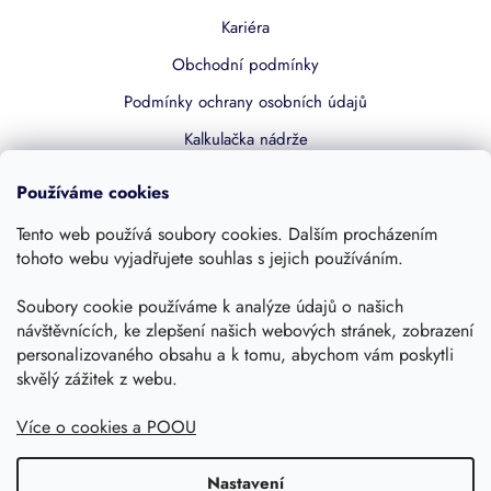
Kariéra
Obchodní podmínky
Podmínky ochrany osobních údajů
Kalkulačka nádrže
Dotace 50% z NZÚ
Používáme cookies
Boost by Pipdrive
Tento web používá soubory cookies. Dalším procházením
Kontakty
tohoto webu vyjadřujete souhlas s jejich používáním.
Sledujte nás
Soubory cookie používáme k analýze údajů o našich
návštěvnících, ke zlepšení našich webových stránek, zobrazení
personalizovaného obsahu a k tomu, abychom vám poskytli
skvělý zážitek z webu.
Více o cookies a POOU
Nastavení