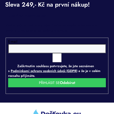
Odebírat newsletter
Vložte svůj e-mail a my vám budeme zasílat informace o
nových produktech na našem e-shopu.
E-mail
Zaškrtnutím souhlasu potvrzujete, že jste seznámen
s
Podmínkami ochrany osobních údajů (GDPR)
a že je v celém
rozsahu přijímáte.
PŘIHLÁSIT SE
Z
á