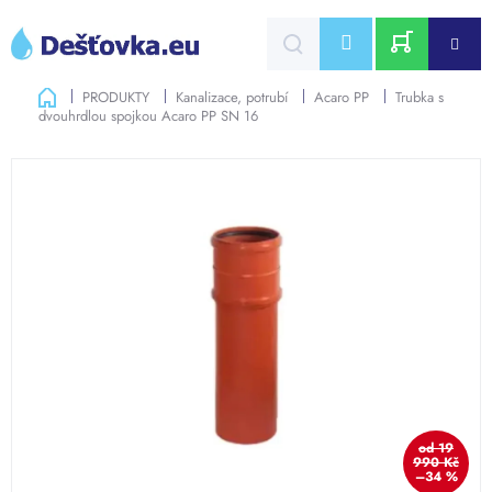
Přejít
na
CZK
obsah
NÁKUPNÍ
Domů
PRODUKTY
Kanalizace, potrubí
Acaro PP
Trubka s
dvouhrdlou spojkou Acaro PP SN 16
KOŠÍK
od 19
990 Kč
–34 %