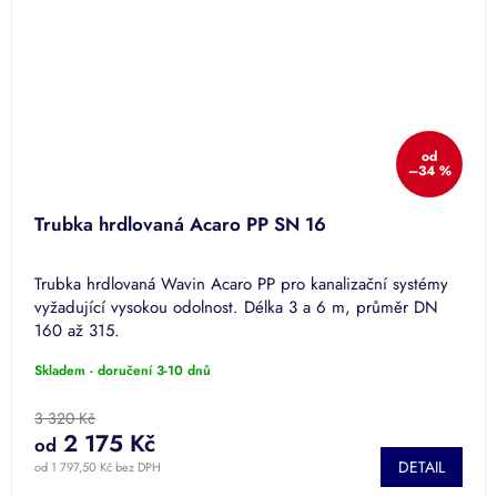
od
–34 %
Trubka hrdlovaná Acaro PP SN 16
Trubka hrdlovaná Wavin Acaro PP pro kanalizační systémy
vyžadující vysokou odolnost. Délka 3 a 6 m, průměr DN
160 až 315.
Skladem - doručení 3-10 dnů
3 320 Kč
2 175 Kč
od
DETAIL
od 1 797,50 Kč bez DPH