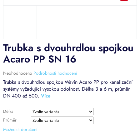
Trubka s dvouhrdlou spojkou
Acaro PP SN 16
Průměrné
Neohodnoceno
Podrobnosti hodnocení
hodnocení
Trubka s dvouhrdlou spojkou Wavin Acaro PP pro kanalizační
produktu
systémy vyžadující vysokou odolnost. Délka 3 a 6 m, průměr
je
DN 400 až 500.
0,0
z
5
Délka
hvězdiček.
Průměr
Možnosti doručení