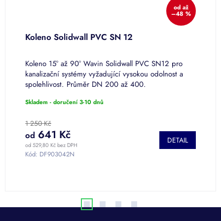
od
až
%
–48 %
Koleno Solidwall PVC SN 12
T
Koleno 15° až 90° Wavin Solidwall PVC SN12 pro
T
kanalizační systémy vyžadující vysokou odolnost a
k
spolehlivost. Průměr DN 200 až 400.
s
Skladem - doručení 3-10 dnů
S
1 250 Kč
5
641 Kč
od
o
DETAIL
od 529,80 Kč bez DPH
od
Kód:
DF903042N
6
K