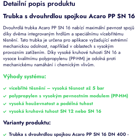
Detailní popis produktu
Trubka s dvouhrdlou spojkou Acaro PP SN 16
Dvouhrdlá trubka Acaro PP SN 16 nabízí maximální pevnost spojů
díky dvěma integrovaným hrdlům a speciálnímu vícebřitému
těsnění. Tato trubka je určena pro aplikace vyžadující extrémní
mechanickou odolnost, například v oblastech s vysokým
provozním zatížením. Díky vysoké kruhové tuhosti SN 16 a
vysoce kvalitnímu polypropylenu (PP-HM) je odolná proti
mechanickému namáhání i chemickým vlivům.
Výhody systému:
vícebřité těsnění – vysoká těsnost až 5 bar
polypropylen s vysokým pevnostním modulem (PP-HM)
vysoká houževnatost a podélná tuhost
vysoká kruhová tuhost SN 12 nebo SN 16
Varianty produktu:
Trubka s dvouhrdlou spojkou Acaro PP SN 16 DN 400 -