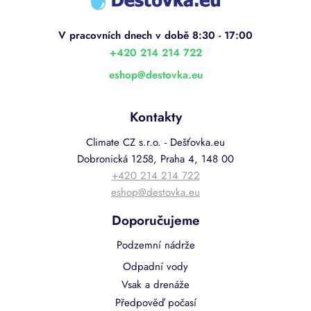
p
a
t
í
+420 214 214 722
eshop
@
destovka.eu
Kontakty
Climate CZ s.r.o. - Dešťovka.eu
Dobronická 1258, Praha 4, 148 00
+420 214 214 722
eshop@destovka.eu
Doporučujeme
Podzemní nádrže
Odpadní vody
Vsak a drenáže
Předpověď počasí