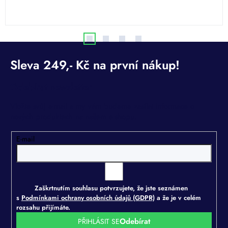
Odebírat newsletter
Vložte svůj e-mail a my vám budeme zasílat informace o
nových produktech na našem e-shopu.
E-mail
Zaškrtnutím souhlasu potvrzujete, že jste seznámen
s
Podmínkami ochrany osobních údajů (GDPR)
a že je v celém
rozsahu přijímáte.
PŘIHLÁSIT SE