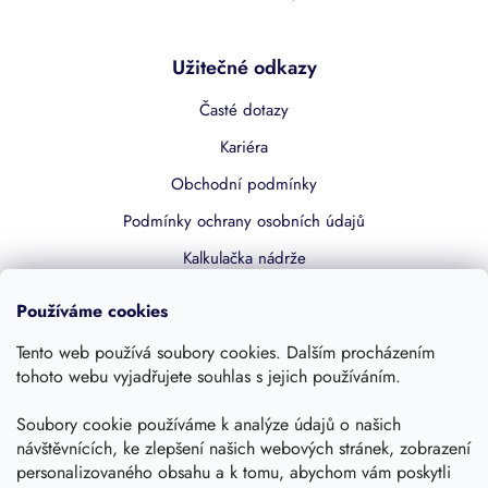
Užitečné odkazy
Časté dotazy
Kariéra
Obchodní podmínky
Podmínky ochrany osobních údajů
Kalkulačka nádrže
Dotace 50% z NZÚ
Používáme cookies
Boost by Pipdrive
Tento web používá soubory cookies. Dalším procházením
Kontakty
tohoto webu vyjadřujete souhlas s jejich používáním.
Sledujte nás
Soubory cookie používáme k analýze údajů o našich
návštěvnících, ke zlepšení našich webových stránek, zobrazení
personalizovaného obsahu a k tomu, abychom vám poskytli