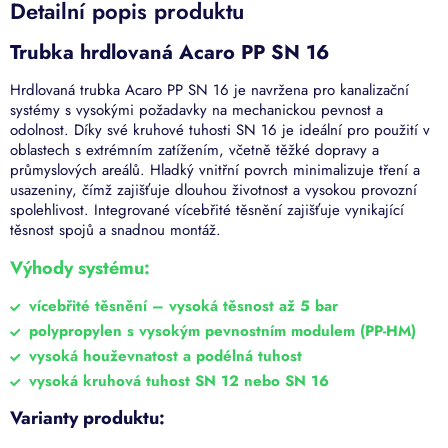
Detailní popis produktu
Trubka hrdlovaná Acaro PP SN 16
Hrdlovaná trubka Acaro PP SN 16 je navržena pro kanalizační
systémy s vysokými požadavky na mechanickou pevnost a
odolnost. Díky své kruhové tuhosti SN 16 je ideální pro použití v
oblastech s extrémním zatížením, včetně těžké dopravy a
průmyslových areálů. Hladký vnitřní povrch minimalizuje tření a
usazeniny, čímž zajišťuje dlouhou životnost a vysokou provozní
spolehlivost. Integrované vícebřité těsnění zajišťuje vynikající
těsnost spojů a snadnou montáž.
Výhody systému:
vícebřité těsnění – vysoká těsnost až 5 bar
polypropylen s vysokým pevnostním modulem (PP-HM)
vysoká houževnatost a podélná tuhost
vysoká kruhová tuhost SN 12 nebo SN 16
Varianty produktu: