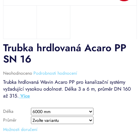
Trubka hrdlovaná Acaro PP
SN 16
Průměrné
Neohodnoceno
Podrobnosti hodnocení
hodnocení
Trubka hrdlovaná Wavin Acaro PP pro kanalizační systémy
produktu
vyžadující vysokou odolnost. Délka 3 a 6 m, průměr DN 160
je
až 315.
0,0
z
5
Délka
hvězdiček.
Průměr
Možnosti doručení