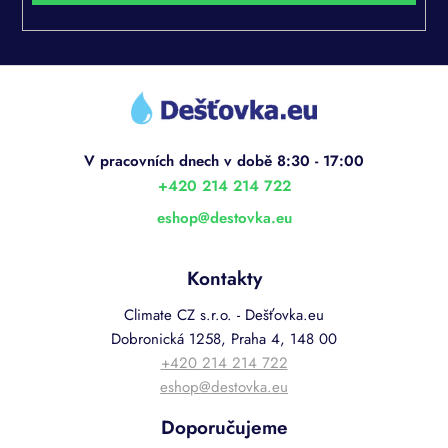
Z
á
p
a
t
í
+420 214 214 722
eshop
@
destovka.eu
Kontakty
Climate CZ s.r.o. - Dešťovka.eu
Dobronická 1258, Praha 4, 148 00
+420 214 214 722
eshop@destovka.eu
Doporučujeme