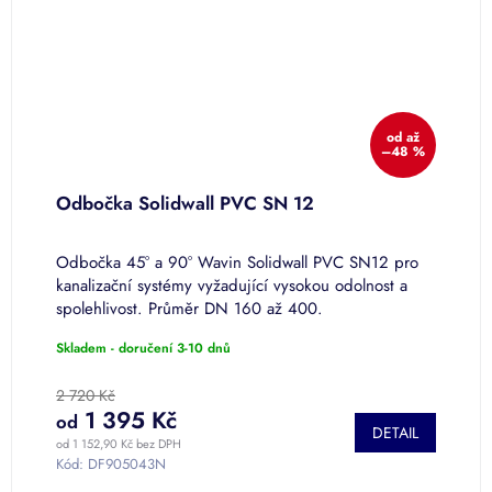
od
až
%
–48 %
Odbočka Solidwall PVC SN 12
P
Odbočka 45° a 90° Wavin Solidwall PVC SN12 pro
P
kanalizační systémy vyžadující vysokou odolnost a
s
spolehlivost. Průměr DN 160 až 400.
P
Skladem - doručení 3-10 dnů
S
2 720 Kč
6
1 395 Kč
od
o
DETAIL
od 1 152,90 Kč bez DPH
od
Kód:
DF905043N
K