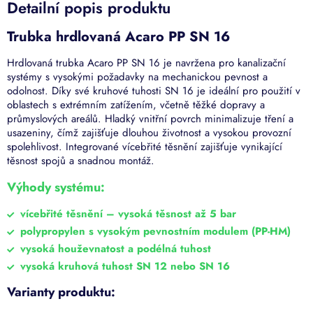
Detailní popis produktu
Trubka hrdlovaná Acaro PP SN 16
Hrdlovaná trubka Acaro PP SN 16 je navržena pro kanalizační
systémy s vysokými požadavky na mechanickou pevnost a
odolnost. Díky své kruhové tuhosti SN 16 je ideální pro použití v
oblastech s extrémním zatížením, včetně těžké dopravy a
průmyslových areálů. Hladký vnitřní povrch minimalizuje tření a
usazeniny, čímž zajišťuje dlouhou životnost a vysokou provozní
spolehlivost. Integrované vícebřité těsnění zajišťuje vynikající
těsnost spojů a snadnou montáž.
Výhody systému:
vícebřité těsnění – vysoká těsnost až 5 bar
polypropylen s vysokým pevnostním modulem (PP-HM)
vysoká houževnatost a podélná tuhost
vysoká kruhová tuhost SN 12 nebo SN 16
Varianty produktu: