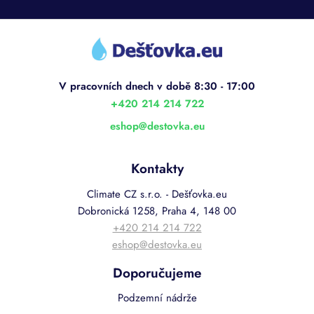
Z
á
p
a
t
í
+420 214 214 722
eshop
@
destovka.eu
Kontakty
Climate CZ s.r.o. - Dešťovka.eu
Dobronická 1258, Praha 4, 148 00
+420 214 214 722
eshop@destovka.eu
Doporučujeme
Podzemní nádrže