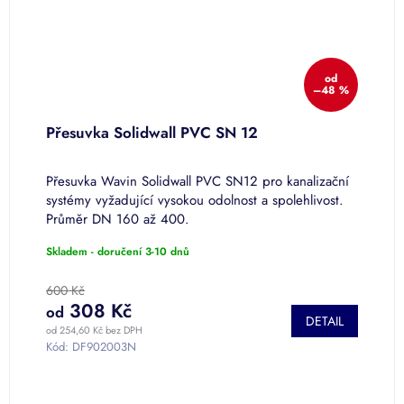
od
%
–48 %
Přesuvka Solidwall PVC SN 12
R
Přesuvka Wavin Solidwall PVC SN12 pro kanalizační
R
systémy vyžadující vysokou odolnost a spolehlivost.
s
Průměr DN 160 až 400.
P
Skladem - doručení 3-10 dnů
S
600 Kč
8
308 Kč
od
o
DETAIL
od 254,60 Kč bez DPH
od
Kód:
DF902003N
K