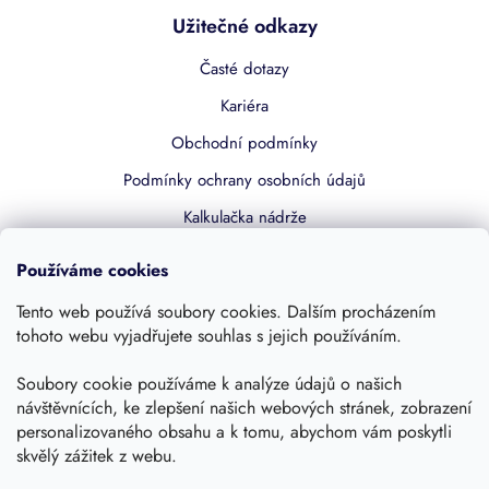
Užitečné odkazy
Časté dotazy
Kariéra
Obchodní podmínky
Podmínky ochrany osobních údajů
Kalkulačka nádrže
Dotace 50% z NZÚ
Používáme cookies
Boost by Pipdrive
Tento web používá soubory cookies. Dalším procházením
Kontakty
tohoto webu vyjadřujete souhlas s jejich používáním.
Sledujte nás
Soubory cookie používáme k analýze údajů o našich
návštěvnících, ke zlepšení našich webových stránek, zobrazení
personalizovaného obsahu a k tomu, abychom vám poskytli
skvělý zážitek z webu.