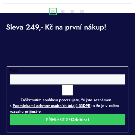
Odebírat newsletter
Vložte svůj e-mail a my vám budeme zasílat informace o
nových produktech na našem e-shopu.
E-mail
Zaškrtnutím souhlasu potvrzujete, že jste seznámen
s
Podmínkami ochrany osobních údajů (GDPR)
a že je v celém
rozsahu přijímáte.
PŘIHLÁSIT SE