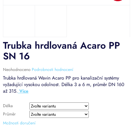
Trubka hrdlovaná Acaro PP
SN 16
Průměrné
Neohodnoceno
Podrobnosti hodnocení
hodnocení
Trubka hrdlovaná Wavin Acaro PP pro kanalizační systémy
produktu
vyžadující vysokou odolnost. Délka 3 a 6 m, průměr DN 160
je
až 315.
0,0
z
5
Délka
hvězdiček.
Průměr
Možnosti doručení