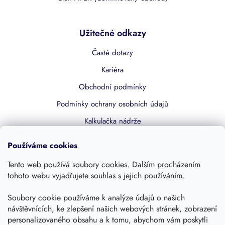
Užitečné odkazy
Časté dotazy
Kariéra
Obchodní podmínky
Podmínky ochrany osobních údajů
Kalkulačka nádrže
Dotace 50% z NZÚ
Používáme cookies
Boost by Pipdrive
Tento web používá soubory cookies. Dalším procházením
Kontakty
tohoto webu vyjadřujete souhlas s jejich používáním.
Sledujte nás
Soubory cookie používáme k analýze údajů o našich
návštěvnících, ke zlepšení našich webových stránek, zobrazení
personalizovaného obsahu a k tomu, abychom vám poskytli