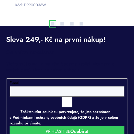
Kód:
DP900036W
Odebírat newsletter
Vložte svůj e-mail a my vám budeme zasílat informace o
nových produktech na našem e-shopu.
E-mail
Zaškrtnutím souhlasu potvrzujete, že jste seznámen
s
Podmínkami ochrany osobních údajů (GDPR)
a že je v celém
rozsahu přijímáte.
PŘIHLÁSIT SE