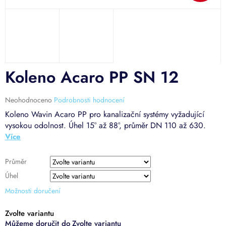
Koleno Acaro PP SN 12
Průměrné
Neohodnoceno
Podrobnosti hodnocení
hodnocení
Koleno Wavin Acaro PP pro kanalizační systémy vyžadující
produktu
vysokou odolnost. Úhel 15° až 88°, průměr DN 110 až 630.
je
0,0
z
5
Průměr
hvězdiček.
Úhel
Možnosti doručení
Zvolte variantu
Zvolte variantu