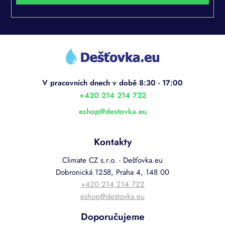
Z
á
p
a
t
í
+420 214 214 722
eshop
@
destovka.eu
Kontakty
Climate CZ s.r.o. - Dešťovka.eu
Dobronická 1258, Praha 4, 148 00
+420 214 214 722
eshop@destovka.eu
Doporučujeme