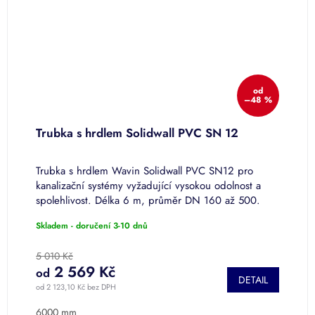
od
%
–48 %
Trubka s hrdlem Solidwall PVC SN 12
R
Trubka s hrdlem Wavin Solidwall PVC SN12 pro
R
kanalizační systémy vyžadující vysokou odolnost a
s
spolehlivost. Délka 6 m, průměr DN 160 až 500.
P
Skladem - doručení 3-10 dnů
S
5 010 Kč
8
2 569 Kč
od
o
DETAIL
od 2 123,10 Kč bez DPH
od
K
6000 mm