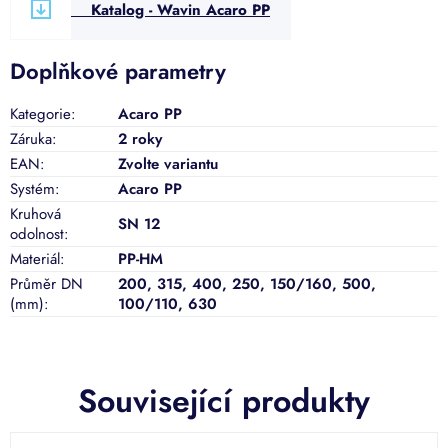
Katalog - Wavin Acaro PP
Doplňkové parametry
Kategorie
:
Acaro PP
Záruka
:
2 roky
EAN
:
Zvolte variantu
Systém
:
Acaro PP
Kruhová
SN 12
odolnost
:
Materiál
:
PP-HM
Průměr DN
200
,
315
,
400
,
250
,
150/160
,
500
,
(mm)
:
100/110
,
630
Související produkty