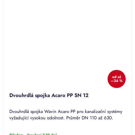
od
až
–34 %
Dvouhrdlá spojka Acaro PP SN 12
Dvouhrdlá spojka Wavin Acaro PP pro kanalizační systémy
vyžadující vysokou odolnost. Průměr DN 110 až 630.
Skladem - doručení 3-10 dnů