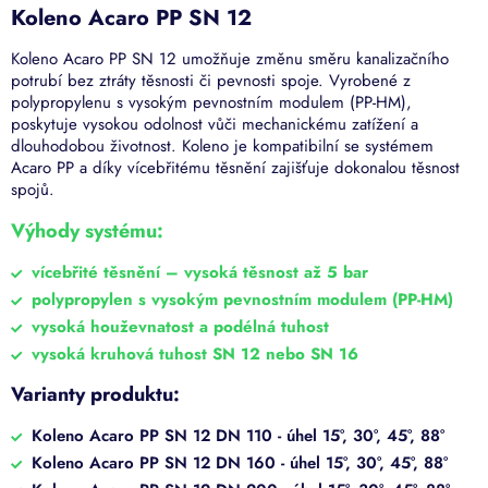
Koleno Acaro PP SN 12
Koleno Acaro PP SN 12 umožňuje změnu směru kanalizačního
potrubí bez ztráty těsnosti či pevnosti spoje. Vyrobené z
polypropylenu s vysokým pevnostním modulem (PP-HM),
poskytuje vysokou odolnost vůči mechanickému zatížení a
dlouhodobou životnost. Koleno je kompatibilní se systémem
Acaro PP a díky vícebřitému těsnění zajišťuje dokonalou těsnost
spojů.
Výhody systému:
vícebřité těsnění – vysoká těsnost až 5 bar
polypropylen s vysokým pevnostním modulem (PP-HM)
vysoká houževnatost a podélná tuhost
vysoká kruhová tuhost SN 12 nebo SN 16
Varianty produktu:
Koleno Acaro PP SN 12 DN 110 - úhel 15°, 30°, 45°, 88°
Koleno Acaro PP SN 12 DN 160 - úhel 15°, 30°, 45°, 88°