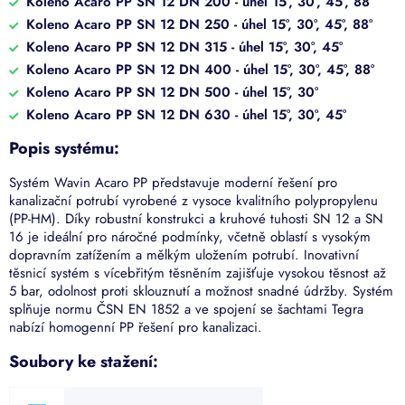
Koleno Acaro PP SN 12 DN 200 - úhel 15°, 30°, 45°, 88°
Koleno Acaro PP SN 12 DN 250 - úhel 15°, 30°, 45°, 88°
Koleno Acaro PP SN 12 DN 315 - úhel 15°, 30°, 45°
Koleno Acaro PP SN 12 DN 400 - úhel 15°, 30°, 45°, 88°
Koleno Acaro PP SN 12 DN 500 - úhel 15°, 30°
Koleno Acaro PP SN 12 DN 630 - úhel 15°, 30°, 45°
Popis systému:
Systém Wavin Acaro PP představuje moderní řešení pro
kanalizační potrubí vyrobené z vysoce kvalitního polypropylenu
(PP-HM).
Díky robustní konstrukci a kruhové tuhosti SN 12 a SN
16 je ideální pro náročné podmínky, včetně oblastí s vysokým
dopravním zatížením a mělkým uložením potrubí.
Inovativní
těsnicí systém s vícebřitým těsněním zajišťuje vysokou těsnost až
5 bar, odolnost proti sklouznutí a možnost snadné údržby.
Systém
splňuje normu ČSN EN 1852 a ve spojení se šachtami Tegra
nabízí homogenní PP řešení pro kanalizaci.
Soubory ke stažení: