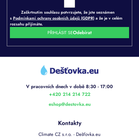
Zaškrtnutím souhlasu potvrzujete, že jste seznámen
s
Podmínkami ochrany osobních údajů (GDPR)
a že je v celém
rozsahu přijímáte.
PŘIHLÁSIT SE
Z
á
p
a
t
í
+420 214 214 722
eshop
@
destovka.eu
Kontakty
Climate CZ s.r.o. - Dešťovka.eu