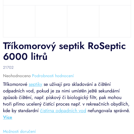
Tříkomorový septik RoSeptic
6000 litrů
21702
Průměrné
Neohodnoceno
Podrobnosti hodnocení
hodnocení
Tříkomorové
septiky
se užívají pro skladování a čištění
produktu
odpadních vod, pokud je za nimi umístěn ještě sekundární
je
způsob čištění, např. pískový či biologický filtr, pak mohou
0,0
tvoři přímo ucelený čistící proces např. v rekreačních obydlích,
z
5
kde by standardní
čistírna odpadních vod
nefungovala správně.
hvězdiček.
Možnosti doručení