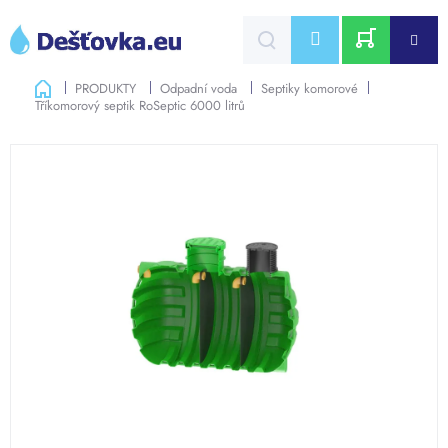
Přejít
na
CZK
obsah
NÁKUPNÍ
Domů
PRODUKTY
Odpadní voda
Septiky komorové
Tříkomorový septik RoSeptic 6000 litrů
KOŠÍK