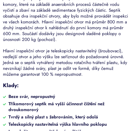
komory, které na základě anaerobních procesů částečně vodu
vyčistí a zbaví na základě sedimentace fyzických částic. Septik
obsahuje dva inspekční otvory, aby bylo možné provádět inspekci
ve všech komorách. Hlavní inspekční otvor má průměr 800 mm a
druhý inspekční otvor k nahlédnutí do první komory má průměr
600 mm. Součástí dodávky jsou designově sladěné poklopy o
únosnosti 200 kg (pochozí).
Hlavní inspekční otvor je teleskopicky nastavitelný (šroubovací),
vedlejší otvor a jeho výšku lze seříznout do požadované úrovně.
Jedná se o septik vytvářený metodou rotačního tváření plastu, kdy
nevznikají žádné sváry, plast je odlit ve formě, díky čemuž
můžeme garantovat 100 % nepropustnost.
Klady:
Beze svár, nepropustný
Tříkomorový septik má vyšší účinnost čištění než
dvoukomorový
Tvrdý a silný plast s žebrováním, který odolá
Teleskopicky nastavitelná výška hlavního poklopu