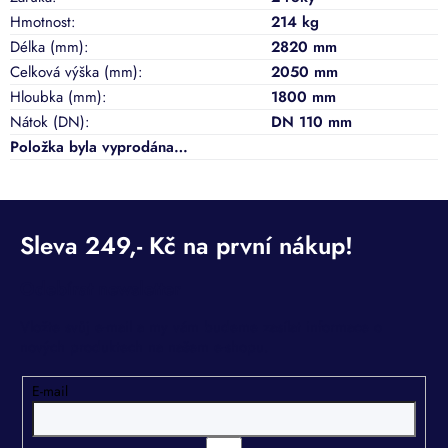
Hmotnost
:
214 kg
Délka (mm)
:
2820 mm
Celková výška (mm)
:
2050 mm
Hloubka (mm)
:
1800 mm
Nátok (DN)
:
DN 110 mm
Položka byla vyprodána…
Odebírat newsletter
Vložte svůj e-mail a my vám budeme zasílat informace o
nových produktech na našem e-shopu.
E-mail