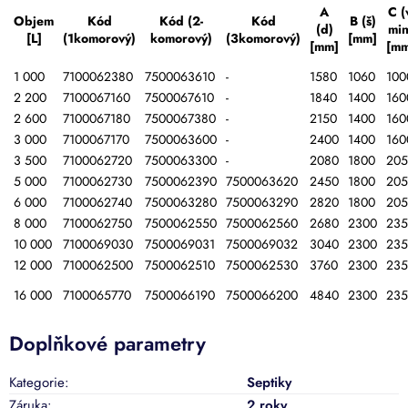
A
C (
Objem
Kód
Kód (2-
Kód
B (š)
(d)
min
[L]
(1komorový)
komorový)
(3komorový)
[mm]
[mm]
[mm
1 000
7100062380
7500063610
-
1580
1060
100
2 200
7100067160
7500067610
-
1840
1400
160
2 600
7100067180
7500067380
-
2150
1400
160
3 000
7100067170
7500063600
-
2400
1400
160
3 500
7100062720
7500063300
-
2080
1800
205
5 000
7100062730
7500062390
7500063620
2450
1800
205
6 000
7100062740
7500063280
7500063290
2820
1800
205
8 000
7100062750
7500062550
7500062560
2680
2300
235
10 000
7100069030
7500069031
7500069032
3040
2300
235
12 000
7100062500
7500062510
7500062530
3760
2300
235
16 000
7100065770
7500066190
7500066200
4840
2300
235
Doplňkové parametry
Kategorie
:
Septiky
Záruka
:
2 roky