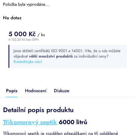
Položka byla vyprodána…
Na dotaz
5 000 Kč
/ ks
4 132,20 Kč bez DPH
Měrná
Jsme držiteli certifikátů ISO 9001 a 14001. Víte, že u nás můžete
cena:
objednat
větší množství produktů
za individuální ceny?
Kontaktujte nás!
Popis
Hodnocení
Diskuze
Detailní popis produktu
Tříkomorový septik
6000 litrů
Tříkomorový septik je rozdělen přepážkami na tři oddělené