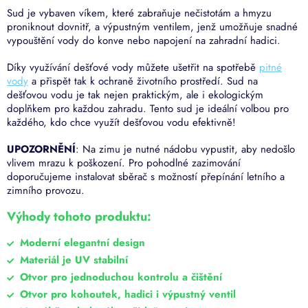
Sud je vybaven víkem, které zabraňuje nečistotám a hmyzu
proniknout dovnitř, a výpustným ventilem, jenž umožňuje snadné
vypouštění vody do konve nebo napojení na zahradní hadici.
Díky využívání dešťové vody můžete ušetřit na spotřebě
pitné
vody
a přispět tak k ochraně životního prostředí. Sud na
dešťovou vodu je tak nejen praktickým, ale i ekologickým
doplňkem pro každou zahradu. Tento sud
je ideální volbou pro
každého, kdo chce využít dešťovou vodu efektivně!
UPOZORNĚNÍ
: Na zimu je nutné nádobu vypustit, aby nedošlo
vlivem mrazu k poškození. Pro pohodlné zazimování
doporučujeme instalovat sběrač s možností přepínání letního a
zimního provozu.
Výhody tohoto produktu:
Moderní elegantní design
Materiál je UV stabilní
Otvor pro jednoduchou kontrolu a čištění
Otvor pro kohoutek, hadici i výpustný ventil