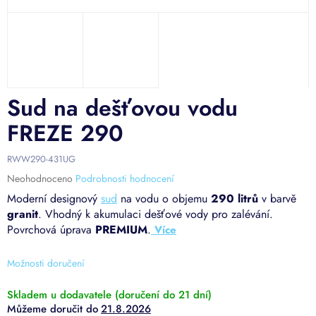
Sud na dešťovou vodu
FREZE 290
RWW290-431UG
Průměrné
Neohodnoceno
Podrobnosti hodnocení
hodnocení
Moderní designový
sud
na vodu o objemu
290 litrů
v barvě
produktu
granit
. Vhodný k akumulaci dešťové vody pro zalévání.
je
Povrchová úprava
PREMIUM
.
0,0
z
5
Možnosti doručení
hvězdiček.
Skladem u dodavatele (doručení do 21 dní)
21.8.2026