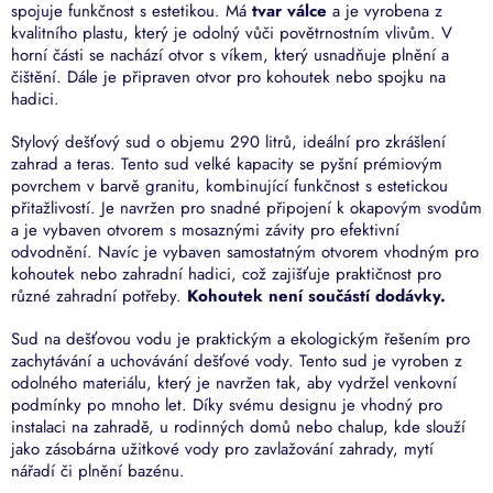
spojuje funkčnost s estetikou. Má
tvar válce
a je vyrobena z
kvalitního plastu, který je odolný vůči povětrnostním vlivům. V
horní části se nachází otvor s víkem, který usnadňuje plnění a
čištění. Dále je připraven otvor pro kohoutek nebo spojku na
hadici.
Stylový dešťový sud o objemu 290 litrů, ideální pro zkrášlení
zahrad a teras. Tento sud velké kapacity se pyšní prémiovým
povrchem v barvě granitu, kombinující funkčnost s estetickou
přitažlivostí. Je navržen pro snadné připojení k okapovým svodům
a je vybaven otvorem s mosaznými závity pro efektivní
odvodnění. Navíc je vybaven samostatným otvorem vhodným pro
kohoutek nebo zahradní hadici, což zajišťuje praktičnost pro
různé zahradní potřeby.
Kohoutek není součástí dodávky.
Sud na dešťovou vodu je praktickým a ekologickým řešením pro
zachytávání a uchovávání dešťové vody. Tento sud je vyroben z
odolného materiálu, který je navržen tak, aby vydržel venkovní
podmínky po mnoho let. Díky svému designu je vhodný pro
instalaci na zahradě, u rodinných domů nebo chalup, kde slouží
jako zásobárna užitkové vody pro zavlažování zahrady, mytí
nářadí či plnění bazénu.