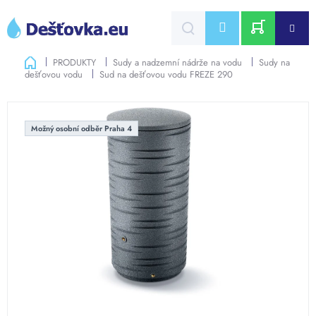
Přejít
na
CZK
obsah
NÁKUPNÍ
Domů
PRODUKTY
Sudy a nadzemní nádrže na vodu
Sudy na
dešťovou vodu
Sud na dešťovou vodu FREZE 290
KOŠÍK
Možný osobní odběr Praha 4