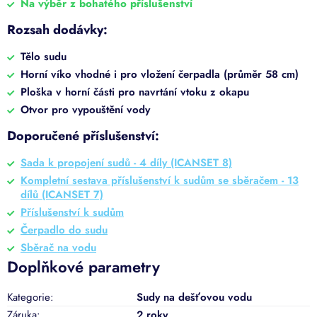
Na výběr z bohatého příslušenství
Rozsah dodávky:
Tělo sudu
Horní víko vhodné i pro vložení čerpadla (průměr 58 cm)
Ploška v horní části pro navrtání vtoku z okapu
Otvor pro vypouštění vody
Doporučené příslušenství:
Sada k propojení sudů - 4 díly (ICANSET 8)
Kompletní sestava příslušenství k sudům se sběračem - 13
dílů (ICANSET 7)
Příslušenství k sudům
Čerpadlo do sudu
Sběrač na vodu
Doplňkové parametry
Kategorie
:
Sudy na dešťovou vodu
Záruka
:
2 roky