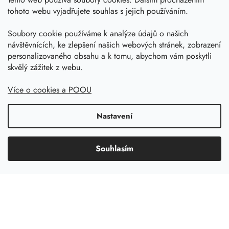
Časté dotazy
tohoto webu vyjadřujete souhlas s jejich používáním.
Kariéra
Soubory cookie používáme k analýze údajů o našich
Obchodní podmínky
návštěvnících, ke zlepšení našich webových stránek, zobrazení
personalizovaného obsahu a k tomu, abychom vám poskytli
Podmínky ochrany osobních údajů
skvělý zážitek z webu.
Kalkulačka nádrže
Více o cookies a POOU
Dotace 50% z NZÚ
Boost by Pipdrive
Nastavení
Kontakty
Souhlasím
Sledujte nás