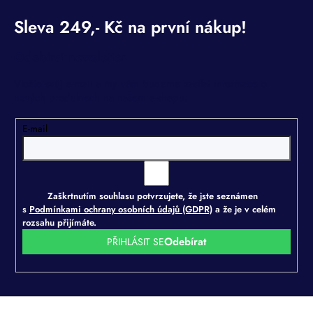
Odebírat newsletter
Vložte svůj e-mail a my vám budeme zasílat informace o
nových produktech na našem e-shopu.
E-mail
Zaškrtnutím souhlasu potvrzujete, že jste seznámen
s
Podmínkami ochrany osobních údajů (GDPR)
a že je v celém
rozsahu přijímáte.
PŘIHLÁSIT SE
Z