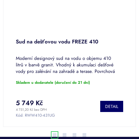
Sud na dešťovou vodu FREZE 410
S
 o
Moderní designový sud na vodu o objemu 410
M
litrů v barvě granit. Vhodný k akumulaci dešťové
v
vody pro zalévání na zahradě a terase. Povrchová
d
úprava PREMIUM.
P
Skladem u dodavatele (doručení do 21 dní)
S
5 749 Kč
2
DETAIL
4 751,20 Kč bez DPH
1 
Kód:
RWW410-431UG
K