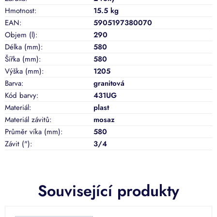
Hmotnost
:
15.5 kg
EAN
:
5905197380070
Objem (l)
:
290
Délka (mm)
:
580
Šířka (mm)
:
580
Výška (mm)
:
1205
Barva
:
granitová
Kód barvy
:
431UG
Materiál
:
plast
Materiál závitů
:
mosaz
Průměr víka (mm)
:
580
Závit (")
:
3/4
Související produkty