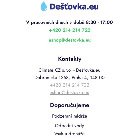
á
p
a
t
í
+420 214 214 722
eshop
@
destovka.eu
Kontakty
Climate CZ s.r.o. - Dešťovka.eu
Dobronická 1258, Praha 4, 148 00
+420 214 214 722
eshop@destovka.eu
Doporučujeme
Podzemní nádrže
Odpadní vody
Vsak a drenáže