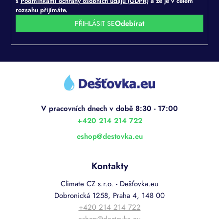
s
Podmínkami ochrany osobních údajů (GDPR)
a že je v celém
rozsahu přijímáte.
PŘIHLÁSIT SE
Z
á
p
a
t
í
+420 214 214 722
eshop
@
destovka.eu
Kontakty
Climate CZ s.r.o. - Dešťovka.eu
Dobronická 1258, Praha 4, 148 00
+420 214 214 722
eshop@destovka.eu