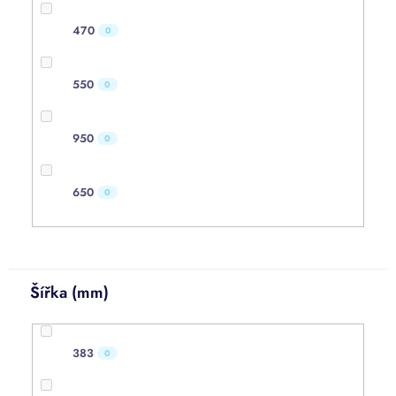
470
0
550
0
950
0
650
0
Šířka (mm)
383
0