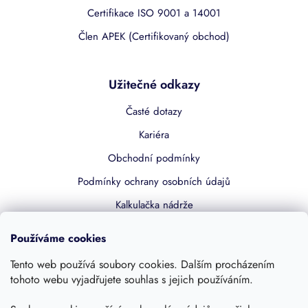
Certifikace ISO 9001 a 14001
Člen APEK (Certifikovaný obchod)
Užitečné odkazy
Časté dotazy
Kariéra
Obchodní podmínky
Podmínky ochrany osobních údajů
Kalkulačka nádrže
Dotace 50% z NZÚ
Používáme cookies
Boost by Pipdrive
Tento web používá soubory cookies. Dalším procházením
Kontakty
tohoto webu vyjadřujete souhlas s jejich používáním.