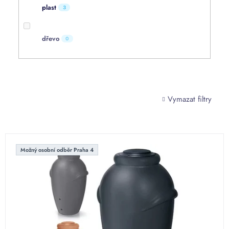
plast
3
dřevo
0
Vymazat filtry
V
ý
Možný osobní odběr Praha 4
p
i
s
p
r
o
d