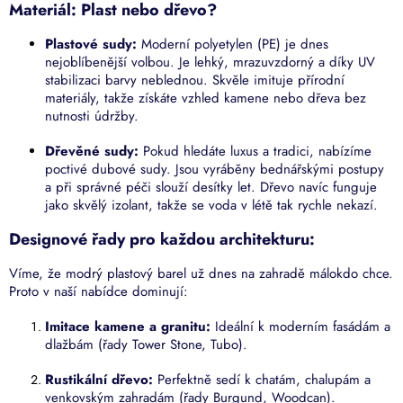
v
Materiál: Plast nebo dřevo?
k
y
Plastové sudy:
Moderní polyetylen (PE) je dnes
v
nejoblíbenější volbou. Je lehký, mrazuvzdorný a díky UV
ý
stabilizaci barvy neblednou. Skvěle imituje přírodní
p
materiály, takže získáte vzhled kamene nebo dřeva bez
i
nutnosti údržby.
s
u
Dřevěné sudy:
Pokud hledáte luxus a tradici, nabízíme
poctivé dubové sudy. Jsou vyráběny bednářskými postupy
a při správné péči slouží desítky let. Dřevo navíc funguje
jako skvělý izolant, takže se voda v létě tak rychle nekazí.
Designové řady pro každou architekturu:
Víme, že modrý plastový barel už dnes na zahradě málokdo chce.
Proto v naší nabídce dominují:
Imitace kamene a granitu:
Ideální k moderním fasádám a
dlažbám (řady Tower Stone, Tubo).
Rustikální dřevo:
Perfektně sedí k chatám, chalupám a
venkovským zahradám (řady Burgund, Woodcan).