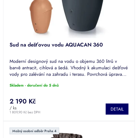
u
k
t
ů
Sud na dešťovou vodu AQUACAN 360
Moderní designový sud na vodu o objemu 360 litrů v
barvě antracit, cihlová a šedá. Vhodný k akumulaci dešťové
vody pro zalévání na zahradu i terasu. Povrchová úprava...
Skladem - doručení do 5 dnů
2 190 Kč
/ ks
DETAIL
1 809,90 Kč bez DPH
Možný osobní odběr Praha 4