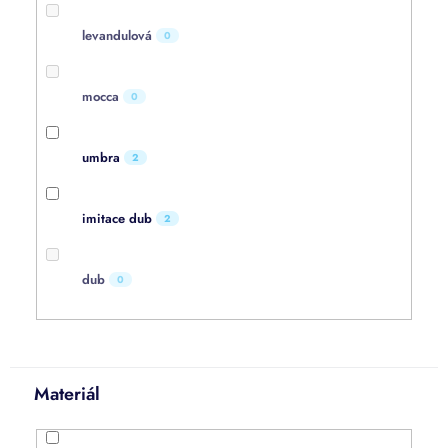
levandulová
0
mocca
0
umbra
2
imitace dub
2
dub
0
Materiál