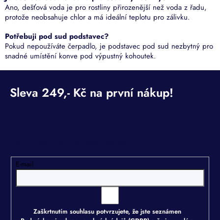
Ano, dešťová voda je pro rostliny přirozenější než voda z řadu,
protože neobsahuje chlor a má ideální teplotu pro zálivku.
Potřebuji pod sud podstavec?
Pokud nepoužíváte čerpadlo, je podstavec pod sud nezbytný pro
snadné umístění konve pod výpustný kohoutek.
Odebírat newsletter
Vložte svůj e-mail a my vám budeme zasílat informace o
nových produktech na našem e-shopu.
E-mail
Zaškrtnutím souhlasu potvrzujete, že jste seznámen