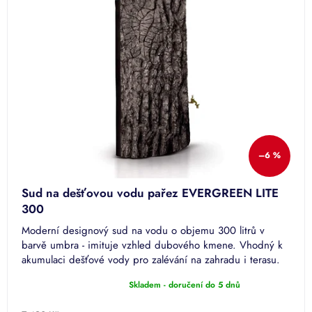
–6 %
Sud na dešťovou vodu pařez EVERGREEN LITE
300
Moderní designový sud na vodu o objemu 300 litrů v
barvě umbra - imituje vzhled dubového kmene. Vhodný k
akumulaci dešťové vody pro zalévání na zahradu i terasu.
Povrchová...
Skladem - doručení do 5 dnů
Průměrné
hodnocení