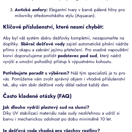
Antické amfory:
Elegantní tvary v barvě pálené hlíny pro
milovníky středomořského stylu (Aquacan).
Klíčové příslušenství, které nesmí chybět:
Aby byl váš systém sběru dešťovky kompletní, nezapomeňte na
doplňky.
Sběrač dešťové vody
zajistí automatické plnění nádrže
přímo z okapu a zabrání jejímu přetečení. Pro snadné napouštění
konví doporučujeme pořídit
podstavec pod sud
, který nádrž
vyvýší a umožní pohodlný přístup k výpustnému kohoutu.
Potřebujete poradit s výběrem?
Náš tým specialistů je tu pro
vás. Pomůžeme vám zvolit správný objem i vhodné příslušenství
tak, aby vám sběr dešťové vody dělal radost každý den.
Často kladené otázky (FAQ)
Jak dlouho vydrží plastový sud na slunci?
Díky UV stabilizaci materiálu naše sudy nezkřehnou a udrží si
barvu i mechanickou odolnost po dobu minimálně 10 let.
Je dešťová voda vhodná pro všechny rostliny?