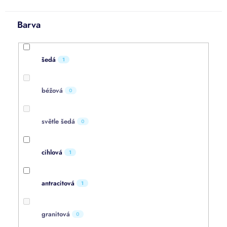
Barva
šedá
1
béžová
0
světle šedá
0
cihlová
1
antracitová
1
granitová
0