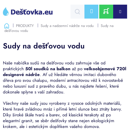
Přejít
na
CZK
obsah
NÁKUPNÍ
Domů
PRODUKTY
Sudy a nadzemní nádrže na vodu
Sudy na
dešťovou vodu
KOŠÍK
Sudy na dešťovou vodu
Naše nabídka sudů na dešťovou vodu zahrnuje vše od
praktických
50l soudků na balkon
až po
velkoobjemové 720l
designové nádrže
. Ať už hledáte věrnou imitaci dubového
dřeva pro svou chalupu, moderní antracitovou věž k novostavbě
nebo luxusní sud z pravého dubu, u nás najdete řešení, které
dokonale splyne s vaší zahradou.
Všechny naše sudy jsou vyrobeny z vysoce odolných materiálů,
které hravě zvládnou mráz i přímé letní slunce bez ztráty barvy.
Díky široké škále tvarů a barev, od klasické terakoty až po
elegantní granit, se sběr dešťovky stane nejen ekologickým
krokem, ale i estetickým doplňkem vašeho domova.