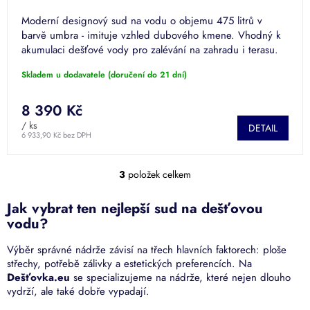
Moderní designový sud na vodu o objemu 475 litrů v
barvě umbra - imituje vzhled dubového kmene. Vhodný k
akumulaci dešťové vody pro zalévání na zahradu i terasu.
Povrchová...
Skladem u dodavatele (doručení do 21 dní)
8 390 Kč
/ ks
DETAIL
6 933,90 Kč bez DPH
3
položek celkem
O
v
l
Jak vybrat ten nejlepší sud na dešťovou
á
vodu?
d
a
Výběr správné nádrže závisí na třech hlavních faktorech: ploše
c
střechy, potřebě zálivky a estetických preferencích. Na
í
Dešťovka.eu
se specializujeme na nádrže, které nejen dlouho
p
vydrží, ale také dobře vypadají.
r