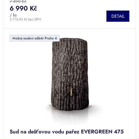
produktu
7 490 Kč
je
6 990 Kč
5,0
/ ks
DETAIL
z
5 776,90 Kč bez DPH
5
hvězdiček.
Možný osobní odběr Praha 4
Sud na dešťovou vodu pařez EVERGREEN 475