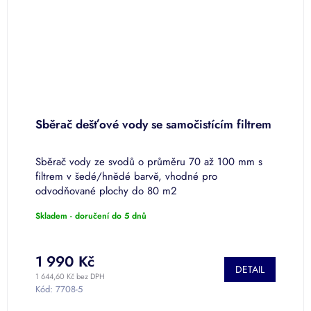
Sběrač dešťové vody se samočistícím filtrem
S
Sběrač vody ze svodů o průměru 70 až 100 mm s
S
filtrem v šedé/hnědé barvě, vhodné pro
f
odvodňované plochy do 80 m2
o
Skladem - doručení do 5 dnů
P
h
p
je
1 990 Kč
1
DETAIL
5
1 644,60 Kč bez DPH
1 
z
Kód:
7708-5
K
5
h