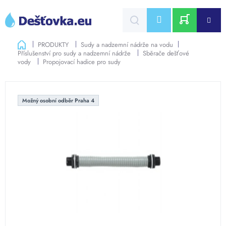
Přejít
na
CZK
obsah
NÁKUPNÍ
Domů
PRODUKTY
Sudy a nadzemní nádrže na vodu
Příslušenství pro sudy a nadzemní nádrže
Sběrače dešťové
KOŠÍK
vody
Propojovací hadice pro sudy
Možný osobní odběr Praha 4