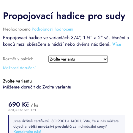
Propojovací hadice pro sudy
Průměrné
Neohodnoceno
Podrobnosti hodnocení
hodnocení
Propojovací hadice ve variantách 3/4", 1 ¼“ a 2" vč. těsnění a
produktu
konců mezi sběračem a nádrží nebo dvěma nádržemi.
je
0,0
z
Rozměr v palcích
5
Možnosti doručení
hvězdiček.
Zvolte variantu
Zvolte variantu
690 Kč
/ ks
570,30 Kč bez DPH
Měrná
Jsme držiteli certifikátů ISO 9001 a 14001. Víte, že u nás můžete
cena:
objednat
větší množství produktů
za individuální ceny?
Kontaktujte nás!