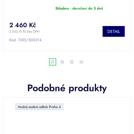
Skladem - doručení do 5 dnů
Průměrné
hodnocení
produktu
2 460 Kč
je
DETAIL
5,0
2 033,10 Kč bez DPH
z
Kód:
7692/500214
5
hvězdiček.
Podobné produkty
Možný osobní odběr Praha 4