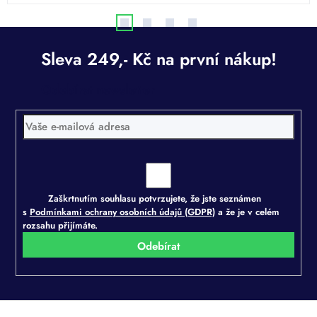
Odebírat newsletter
Zaškrtnutím souhlasu potvrzujete, že jste seznámen
s
Podmínkami ochrany osobních údajů (GDPR)
a že je v celém
rozsahu přijímáte.
Přihlásit
se
Z