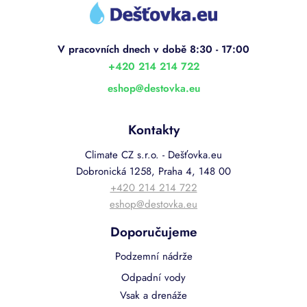
á
p
a
t
í
+420 214 214 722
eshop
@
destovka.eu
Kontakty
Climate CZ s.r.o. - Dešťovka.eu
Dobronická 1258, Praha 4, 148 00
+420 214 214 722
eshop@destovka.eu
Doporučujeme
Podzemní nádrže
Odpadní vody
Vsak a drenáže