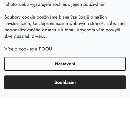
Časté dotazy
tohoto webu vyjadřujete souhlas s jejich používáním.
Kariéra
Soubory cookie používáme k analýze údajů o našich
Obchodní podmínky
návštěvnících, ke zlepšení našich webových stránek, zobrazení
personalizovaného obsahu a k tomu, abychom vám poskytli
Podmínky ochrany osobních údajů
skvělý zážitek z webu.
Kalkulačka nádrže
Více o cookies a POOU
Dotace 50% z NZÚ
Boost by Pipdrive
Nastavení
Kontakty
Souhlasím
Sledujte nás