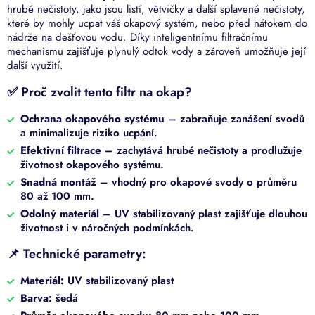
hrubé nečistoty, jako jsou listí, větvičky a další splavené nečistoty,
které by mohly ucpat váš okapový systém, nebo před nátokem do
nádrže na dešťovou vodu. Díky inteligentnímu filtračnímu
mechanismu zajišťuje plynulý odtok vody a zároveň umožňuje její
další využití.
✅ Proč zvolit tento filtr na okap?
Ochrana okapového systému
– zabraňuje zanášení svodů
a minimalizuje riziko ucpání.
Efektivní filtrace
– zachytává hrubé nečistoty a prodlužuje
životnost okapového systému.
Snadná montáž
– vhodný pro okapové svody o průměru
80 až 100 mm.
Odolný materiál
– UV stabilizovaný plast zajišťuje dlouhou
životnost i v náročných podmínkách.
📌 Technické parametry:
Materiál:
UV stabilizovaný plast
Barva:
šedá