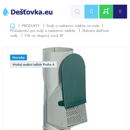
Přejít
na
CZK
obsah
NÁKUPNÍ
Domů
PRODUKTY
Sudy a nadzemní nádrže na vodu
Příslušenství pro sudy a nadzemní nádrže
Sběrače dešťové
KOŠÍK
vody
Filtr na okapový svod 3P
Novinka
Možný osobní odběr Praha 4