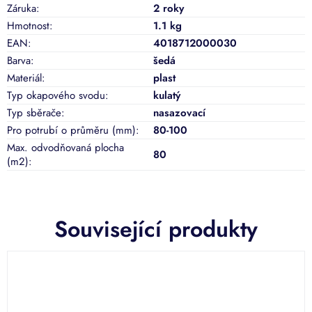
Záruka
:
2 roky
Hmotnost
:
1.1 kg
EAN
:
4018712000030
Barva
:
šedá
Materiál
:
plast
Typ okapového svodu
:
kulatý
Typ sběrače
:
nasazovací
Pro potrubí o průměru (mm)
:
80-100
Max. odvodňovaná plocha
80
(m2)
:
Související produkty