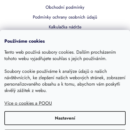
Obchodní podmínky
Podmínky ochrany osobních údajů
Kalkulačka nádrže
Dotace 50% z NZÚ
Používáme cookies
Boost by Pipdrive
Tento web používá soubory cookies. Dalším procházením
Kontakty
tohoto webu vyjadřujete souhlas s jejich používáním.
Sledujte nás
Soubory cookie používáme k analýze údajů o našich
návštěvnících, ke zlepšení našich webových stránek, zobrazení
personalizovaného obsahu a k tomu, abychom vám poskytli
skvělý zážitek z webu.
Více o cookies a POOU
Nastavení
Copyright 2026, Dešťovka.eu
Shoptet