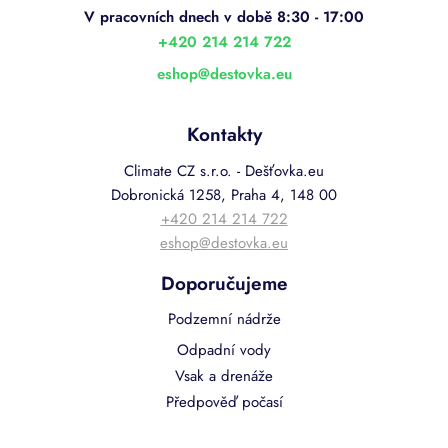
t
í
+420 214 214 722
eshop
@
destovka.eu
Kontakty
Climate CZ s.r.o. - Dešťovka.eu
Dobronická 1258, Praha 4, 148 00
+420 214 214 722
eshop@destovka.eu
Doporučujeme
Podzemní nádrže
Odpadní vody
Vsak a drenáže
Předpověď počasí