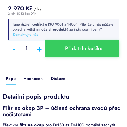
2 970 Kč
/ ks
2 454,60 Kč bez DPH
Měrná
Jsme držiteli certifikátů ISO 9001 a 14001. Víte, že u nás můžete
cena:
objednat
větší množství produktů
za individuální ceny?
Kontaktujte nás!
Přidat do košíku
Popis
Hodnocení
Diskuze
Detailní popis produktu
Filtr na okap 3P – účinná ochrana svodů před
nečistotami
Efektivní
filtr na okap
pro DN80 až DN100 pomáhá zachytit