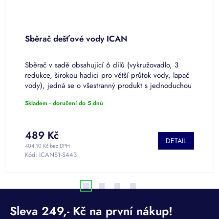
Sběrač dešťové vody ICAN
S
r
Sběrač v sadě obsahující 6 dílů (vykružovadlo, 3
R
o
redukce, širokou hadici pro větší průtok vody, lapač
S
u
vody), jedná se o všestranný produkt s jednoduchou
v
konstrukcí a rychlou...
8
Skladem - doručení do 5 dnů
P
h
p
1
je
489 Kč
1
DETAIL
4
404,10 Kč bez DPH
1 
z
Kód:
ICANS1-S443
K
5
h