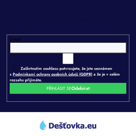
Odebírat newsletter
Vložte svůj e-mail a my vám budeme zasílat informace o
nových produktech na našem e-shopu.
E-mail
Zaškrtnutím souhlasu potvrzujete, že jste seznámen
s
Podmínkami ochrany osobních údajů (GDPR)
a že je v celém
rozsahu přijímáte.
PŘIHLÁSIT SE
Z
á
p
a