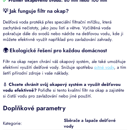
Průměr okapového svodu:
80 mm nebo 100 mm
💡 Jak funguje filtr na okap?
Dešťová voda protéká přes speciální filtrační mřížku, která
zachytává nečistoty, jako jsou listí a větve. Vyčištěná voda
pokračuje dále do svodů nebo nádrže na dešťovou vodu, kde ji
můžete efektivně využít například pro zavlažování zahrady.
🌍 Ekologické řešení pro každou domácnost
Filtr na okap nejen chrání váš okapový systém, ale také umožňuje
efektivní využití dešťové vody. Snižuje spotřebu
pitné vody
, a tím
šetří přírodní zdroje i vaše náklady.
💧 Chcete chránit svůj okapový systém a využít dešťovou
vodu efektivně?
Pořiďte si tento kvalitní filtr na okap a zajistěte
si čistší vodu pro zavlažování nebo jiné použití.
Doplňkové parametry
Sběrače a lapače dešťové
Kategorie
:
vody