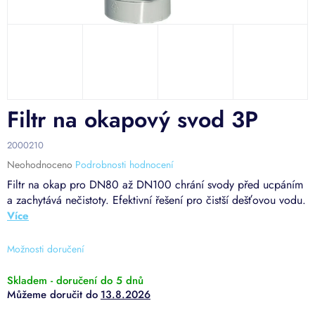
Filtr na okapový svod 3P
2000210
Průměrné
Neohodnoceno
Podrobnosti hodnocení
hodnocení
Filtr na okap pro DN80 až DN100 chrání svody před ucpáním
produktu
a zachytává nečistoty. Efektivní řešení pro čistší dešťovou vodu.
je
0,0
z
5
Možnosti doručení
hvězdiček.
Skladem - doručení do 5 dnů
13.8.2026