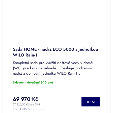
Sada HOME - nádrž ECO 5000 s jednotkou
S
WILO Rain-1
j
Kompletní sada pro využití dešťové vody v domě
K
(WC, pračka) i na zahradě. Obsahuje podzemní
(
nádrž a domovní jednotku WILO Rain-1 s
n
automatickým přepínáním na pitnou vodu při...
a
Skladem - doručení 3-10 dnů
S
7
69 970 Kč
7
DETAIL
57 826,50 Kč bez DPH
63
Kód:
H-35.5000.0000
K