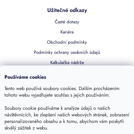
Užitečné odkazy
Časté dotazy
Kariéra
Obchodní podmínky
Podmínky ochrany osobních údajů
Kalkulačka nádrže
Dotace 50% z NZÚ
Používáme cookies
Boost by Pipdrive
Tento web používá soubory cookies. Dalším procházením
Kontakty
tohoto webu vyjadřujete souhlas s jejich používáním.
Sledujte nás
Soubory cookie používáme k analýze údajů o našich
návštěvnících, ke zlepšení našich webových stránek, zobrazení
personalizovaného obsahu a k tomu, abychom vám poskytli
skvělý zážitek z webu.