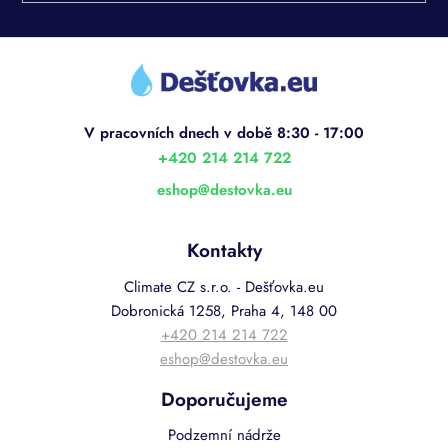
Z
á
p
a
t
í
+420 214 214 722
eshop
@
destovka.eu
Kontakty
Climate CZ s.r.o. - Dešťovka.eu
Dobronická 1258, Praha 4, 148 00
+420 214 214 722
eshop@destovka.eu
Doporučujeme
Podzemní nádrže