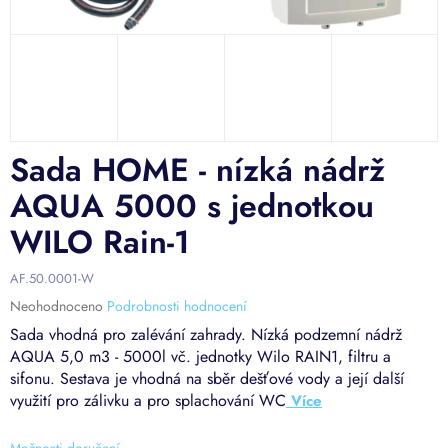
Sada HOME - nízká nádrž
AQUA 5000 s jednotkou
WILO Rain-1
AF.50.0001-W
Průměrné
Neohodnoceno
Podrobnosti hodnocení
hodnocení
Sada vhodná pro zalévání zahrady. Nízká podzemní nádrž
produktu
AQUA 5,0 m3 - 5000l vč. jednotky Wilo RAIN1, filtru a
je
sifonu. Sestava je vhodná na sběr dešťové vody a její další
0,0
využití pro zálivku a pro splachování WC
z
5
hvězdiček.
Možnosti doručení