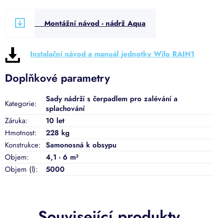
Montážní návod - nádrž Aqua
Instalační návod a manuál jednotky Wilo RAIN1
Doplňkové parametry
Sady nádrží s čerpadlem pro zalévání a
Kategorie
:
splachování
Záruka
:
10 let
Hmotnost
:
228 kg
Konstrukce
:
Samonosná k obsypu
Objem
:
4,1 - 6 m³
Objem (l)
:
5000
Související produkty