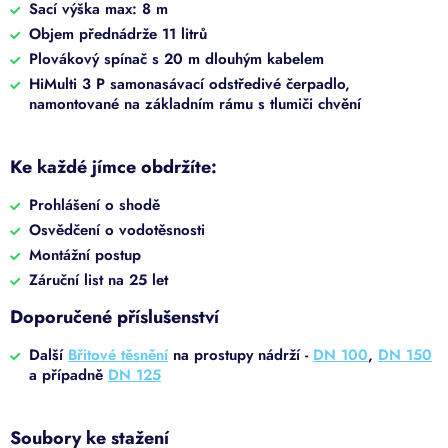
Sací výška max: 8 m
Objem přednádrže 11 litrů
Plovákový spínač s 20 m dlouhým kabelem
HiMulti 3 P samonasávací odstředivé čerpadlo,
namontované na základním rámu s tlumiči chvění
Ke každé jímce obdržíte:
Prohlášení o shodě
Osvědčení o vodotěsnosti
Montážní postup
Záruční list na 25 let
Doporučené příslušenství
Další
Břitové těsnění
na prostupy nádrží -
DN 100
,
DN 150
a případně
DN 125
Soubory ke stažení