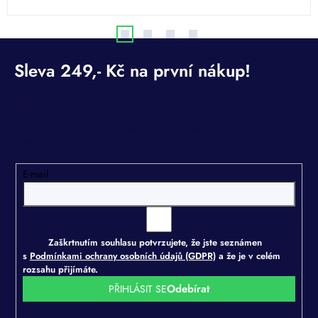
Odebírat newsletter
Vložte svůj e-mail a my vám budeme zasílat informace o
nových produktech na našem e-shopu.
E-mail
Zaškrtnutím souhlasu potvrzujete, že jste seznámen
s
Podmínkami ochrany osobních údajů (GDPR)
a že je v celém
rozsahu přijímáte.
PŘIHLÁSIT SE