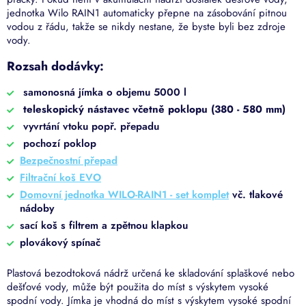
jednotka Wilo RAIN1 automaticky přepne na zásobování pitnou
vodou z řádu, takže se nikdy nestane, že byste byli bez zdroje
vody.
Rozsah dodávky:
samonosná jímka o objemu 5000 l
teleskopický n
ástavec včetně poklopu (380 - 580 mm)
vyvrtání vtoku popř. přepadu
pochozí poklop
Bezpečnostní přepad
Filtrační koš EVO
Domovní jednotka WILO-RAIN1 - set komplet
vč. tlakové
nádoby
sací koš s filtrem a zpětnou klapkou
plovákový spínač
Plastová bezodtoková nádrž určená ke skladování splaškové nebo
dešťové vody, může být použita do míst s výskytem vysoké
spodní vody. Jímka je vhodná do míst s výskytem vysoké spodní