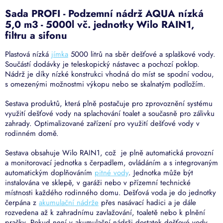
Sada PROFI - Podzemní nádrž AQUA nízká
5,0 m3 - 5000l vč. jednotky Wilo RAIN1,
filtru a sifonu
Plastová nízká
jímka
5000 litrů na sběr dešťové a splaškové vody.
Součástí dodávky je teleskopický nástavec a pochozí poklop.
N
ádrž je díky nízké konstrukci vhodná do míst se spodní vodou,
s omezenými možnostmi výkopu nebo se skalnatým podložím.
Sestava produktů, která plně postačuje pro zprovoznění systému
využití dešťové vody na splachování toalet a současně pro zálivku
zahrady. Optimalizované zařízení pro využití dešťové vody v
rodinném domě.
Sestava obsahuje Wilo RAIN1, což je plně automatická provozní
a monitorovací jednotka s čerpadlem, ovládáním a s integrovaným
automatickým doplňováním
pitné vody
. Jednotka může být
instalována ve sklepě, v garáži nebo v přízemní technické
místnosti každého rodinného domu. Dešťová voda je do jednotky
čerpána z
akumulační nádrže
přes nasávací hadici a je dále
rozvedena až k zahradnímu zavlažování, toaletě nebo k plnění
pračky. Pokud není v akumulační nádrži dostatek dešťové vody,