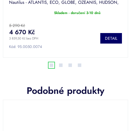
Nautilus - ATLANTIS, ECO, GLOBE, OZEANIS, HUDSON,
MINI.
Skladem - doručení 3-10 dnů
Průměrné
hodnocení
produktu
5 290 Kč
je
4 670 Kč
5,0
DETAIL
3 859,50 Kč bez DPH
z
5
Kód:
95.0050.0074
hvězdiček.
Podobné produkty