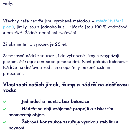
vody.
Všechny naše nádrže jsou vyrobené metodou –
rotační tváření
plastů
, jímky jsou z jednoho kusu. Nádrže jsou 100 % vodotěsné
a bezešvé. Žádné lepení ani svařování.
Záruka na tento výrobek je 25 let.
Samonosné nádrže se usazují do vykopané jámy a zasypávají
pískem, štěrkopískem nebo jemnou drtí. Není potřeba betonovat.
Nádrže na dešťovou vodu jsou opatřeny bezpečnostním
přepadem.
Vlastnosti našich jímek, žump a nádrží na dešťovou
vodu:
Jednoduchá montáž bez betonáže
Nádrže se dají vzájemně propojit a získat tím
neomezený objem
Žebrová konstrukce zaručuje vysokou stabilitu a
pevnost