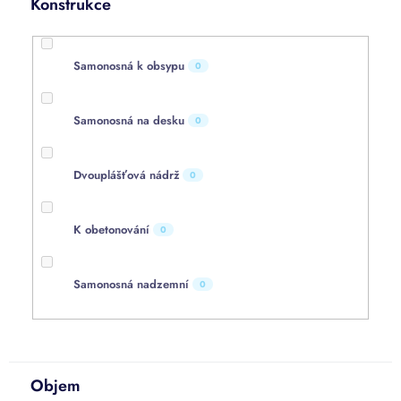
Konstrukce
Samonosná k obsypu
0
Samonosná na desku
0
Dvouplášťová nádrž
0
K obetonování
0
Samonosná nadzemní
0
Objem