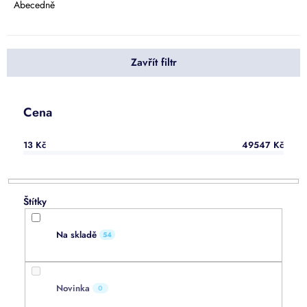
e
Abecedně
n
í
p
Zavřít filtr
r
o
d
u
Cena
k
t
13
Kč
49547
Kč
ů
Na skladě
54
Novinka
0