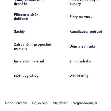
drenáže
bunkry
Filtrace a sběr
Filtry na vodu
dešťové
Šachty
Kanalizace, potrubí
Zatravnění, propustné
Dům a zahrada
povrchy
Instalační materiál
Zimní údržba
NZÚ - výrobky
VÝPRODEJ
Ř
a
Doporučujeme
Nejlevnější
Nejdražší
Nejprodávanější
z