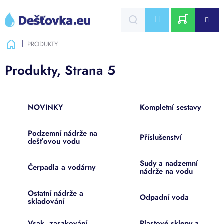
Přejít
na
CZK
obsah
NÁKUPNÍ
Domů
PRODUKTY
KOŠÍK
Produkty
, Strana 5
NOVINKY
Kompletní sestavy
Podzemní nádrže na
Příslušenství
dešťovou vodu
Sudy a nadzemní
Čerpadla a vodárny
nádrže na vodu
Ostatní nádrže a
Odpadní voda
skladování
Vsak, zasakování,
Plastové sklepy a