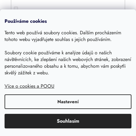
4800
0
Používáme cookies
Tento web používá soubory cookies. Dalším procházením
4000
0
tohoto webu vyjadřujete souhlas s jejich používáním.
Soubory cookie používáme k analýze údajů o našich
1600
0
návštěvnících, ke zlepšení našich webových stránek, zobrazení
personalizovaného obsahu a k tomu, abychom vám poskytli
360
skvělý zážitek z webu.
0
Více o cookies a POOU
420
0
Nastavení
1250
0
Souhlasím
1055
0