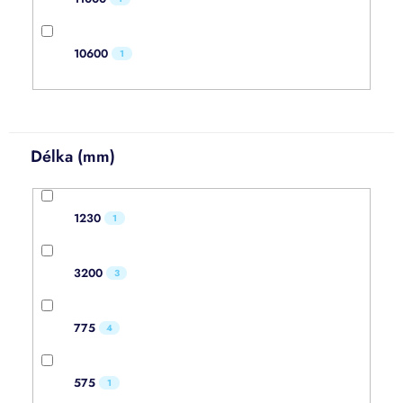
10600
1
Délka (mm)
1230
1
3200
3
775
4
575
1