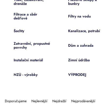
drenáže
bunkry
Filtrace a sběr
Filtry na vodu
dešťové
Šachty
Kanalizace, potrubí
Zatravnění, propustné
Dům a zahrada
povrchy
Instalační materiál
Zimní údržba
NZÚ - výrobky
VÝPRODEJ
Ř
a
Doporučujeme
Nejlevnější
Nejdražší
Nejprodávanější
z