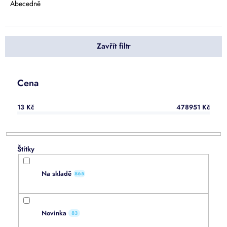
e
Abecedně
n
í
p
Zavřít filtr
r
o
d
u
Cena
k
t
13
Kč
478951
Kč
ů
Na skladě
865
Novinka
83