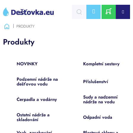
Přejít
na
CZK
obsah
NÁKUPNÍ
Domů
PRODUKTY
KOŠÍK
Produkty
NOVINKY
Kompletní sestavy
Podzemní nádrže na
Příslušenství
dešťovou vodu
Sudy a nadzemní
Čerpadla a vodárny
nádrže na vodu
Ostatní nádrže a
Odpadní voda
skladování
Vsak, zasakování,
Plastové sklepy a