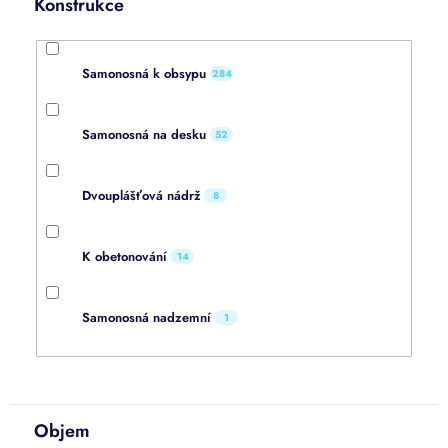
Konstrukce
Samonosná k obsypu
284
Samonosná na desku
52
Dvouplášťová nádrž
8
K obetonování
14
Samonosná nadzemní
1
Objem