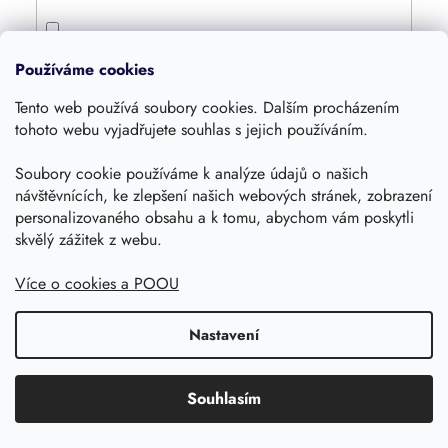
4800
2
Používáme cookies
Tento web používá soubory cookies. Dalším procházením
4000
4
tohoto webu vyjadřujete souhlas s jejich používáním.
Soubory cookie používáme k analýze údajů o našich
1600
2
návštěvnících, ke zlepšení našich webových stránek, zobrazení
personalizovaného obsahu a k tomu, abychom vám poskytli
360
skvělý zážitek z webu.
3
Více o cookies a POOU
420
2
Nastavení
1250
1
Souhlasím
1055
1