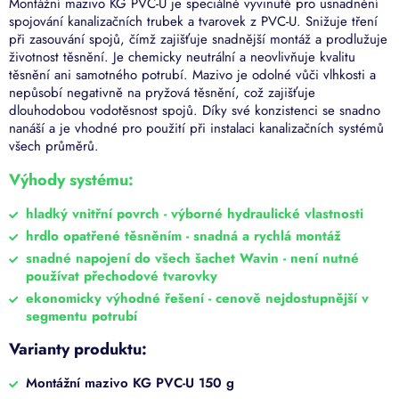
Montážní mazivo KG PVC-U je speciálně vyvinuté pro usnadnění
spojování kanalizačních trubek a tvarovek z PVC-U. Snižuje tření
při zasouvání spojů, čímž zajišťuje snadnější montáž a prodlužuje
životnost těsnění. Je chemicky neutrální a neovlivňuje kvalitu
těsnění ani samotného potrubí. Mazivo je odolné vůči vlhkosti a
nepůsobí negativně na pryžová těsnění, což zajišťuje
dlouhodobou vodotěsnost spojů. Díky své konzistenci se snadno
nanáší a je vhodné pro použití při instalaci kanalizačních systémů
všech průměrů.
Výhody systému:
hladký vnitřní povrch - výborné hydraulické vlastnosti
hrdlo opatřené těsněním - snadná a rychlá montáž
snadné napojení do všech šachet Wavin - není nutné
používat přechodové tvarovky
ekonomicky výhodné řešení - cenově nejdostupnější v
segmentu potrubí
Varianty produktu:
Montážní mazivo KG PVC-U 150 g