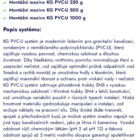
Montážní mazivo KG PVC-U 250 g
Montážní mazivo KG PVC-U 500 g
Montážní mazivo KG PVC-U 1000 g
Popis systému:
KG PVC-U systém je moderním řešením pro gravitační kanalizaci,
vyrobeným z neměkčeného polyvinylchloridu (PVC-U), který
zajišťuje vysokou pevnost, chemickou odolnost a dlouhou
životnost. Díky hladkému vnitřnímu povrchu minimalizuje tření a
usazování nečistot, což zajišťuje optimální průtok odpadních vod.
Snadná a rychlá montáž je umožněna hrdly s těsněním, která
zajišťují maximální těsnost a ochranu proti vnikání vody i nečistot.
KG PVC-U systém zahrnuje plnostěnné trubky SN8 s vysokou
mechanickou odolností i třívrstvé trubky SN4 s lehčí konstrukcí,
což umožňuje variabilní použití v různých typech instalací. Nízká
hmotnost materiálu zjednodušuje manipulaci a instalaci, což
snižuje náklady na pracovní sílu. Díky široké škále tvarovek,
spojek a přechodových kusů je možné systém snadno napojit na
jiné typy kanalizačních vedení, jako je litina či kamenina. Vysoká
odolnost vůči chemickým látkám (pH 2 až pH 12) a tlaková
odolnost spojů až 5 metrů vodního sloupce garantují spolehlivost