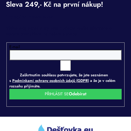
Odebírat newsletter
Vložte svůj e-mail a my vám budeme zasílat informace o
nových produktech na našem e-shopu.
E-mail
Zaškrtnutím souhlasu potvrzujete, že jste seznámen
s
Podmínkami ochrany osobních údajů (GDPR)
a že je v celém
rozsahu přijímáte.
PŘIHLÁSIT SE
Z
á