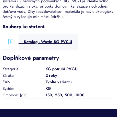
systému i v náročných podmínkách. KG PVC-U je ideální volbou
pro kanalizační stoky, přípojky domovní kanalizace i odvodnění
dešťové vody. Díky recyklovatelnosti materiálu je navíc ekologicky
šetrný a vyžaduje minimální údržbu.
Soubory ke stažení:
Katalog - Wavin KG PVC-U
Doplňkové parametry
Kategorie
:
KG potrubí PVC-U
Záruka
:
2 roky
EAN
:
Zvolte variantu
Systém
:
KG
Hmotnost (g)
:
150, 250, 500, 1000