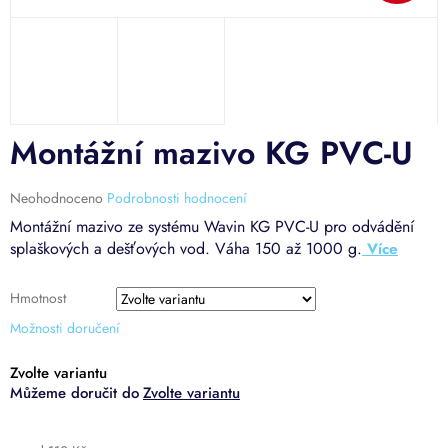
Montážní mazivo KG PVC-U
Průměrné
Neohodnoceno
Podrobnosti hodnocení
hodnocení
Montážní mazivo ze systému Wavin KG PVC-U pro odvádění
produktu
splaškových a dešťových vod. Váha 150 až 1000 g.
je
0,0
z
Hmotnost
5
Možnosti doručení
hvězdiček.
Zvolte variantu
Zvolte variantu