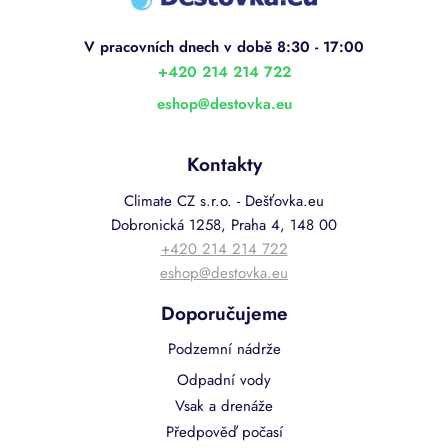
p
a
t
í
+420 214 214 722
eshop
@
destovka.eu
Kontakty
Climate CZ s.r.o. - Dešťovka.eu
Dobronická 1258, Praha 4, 148 00
+420 214 214 722
eshop@destovka.eu
Doporučujeme
Podzemní nádrže
Odpadní vody
Vsak a drenáže
Předpověď počasí