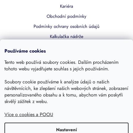
Kariéra
Obchodní podmínky
Podmínky ochrany osobních údajů
Kalkulačka nádrže
Dotace 50% z NZÚ
Používáme cookies
Boost by Pipdrive
Tento web používá soubory cookies. Dalším procházením
Kontakty
tohoto webu vyjadřujete souhlas s jejich používáním.
Soubory cookie používáme k analýze údajů o našich
Sledujte nás
návštěvnících, ke zlepšení našich webových stránek, zobrazení
personalizovaného obsahu a k tomu, abychom vám poskytli
skvělý zážitek z webu.
Více o cookies a POOU
Nastavení