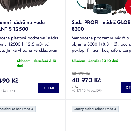
emní nádrž na vodu
Sada PROFI - nádrž GLO
NTIS 12500
8300
osná plastová podzemní nádrž
Samonosná podzemní nádrž o
emu 12500 l (12,5 m3) vč.
objemu 8300 l (8,3 m3), poch
pu. Jímka vhodná ke skladování
poklop, filtrační koš, sifon, čer
vé či odpadní vody. Tuto nádrž
sada Leo LKS s plovoucím sání
Skladem - doručení 3-10
Skladem - doručení 3-10 dnů
žné pojíždět.
hadice o délce 25 m, spojek a
rné
dnů
zásuvky....
cení
53 890 Kč
tu
48 970 Kč
490 Kč
/ ks
DE
DETAIL
40 471,10 Kč bez DPH
Kč bez DPH
ček.
 osobní odběr Praha 4
Možný osobní odběr Praha 4