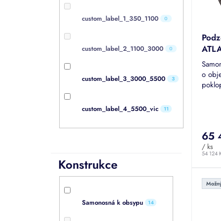
k
o
t
d
custom_label_1_350_1100
0
ů
u
Podz
k
ATLA
custom_label_2_1100_3000
t
0
ů
Samon
o obj
custom_label_3_3000_5500
3
poklo
dešťo
je mo
Průmě
custom_label_4_5500_vic
11
hodno
produk
65 
je
5,0
/ ks
z
54 124 
Konstrukce
5
hvězdi
Možný
Samonosná k obsypu
14