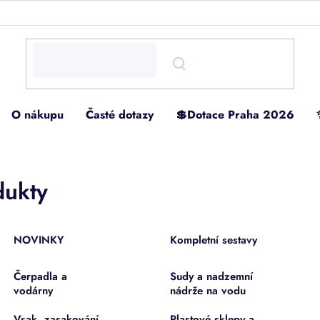
O nákupu
Časté dotazy
💲Dotace Praha 2026
dukty
NOVINKY
Kompletní sestavy
Čerpadla a
Sudy a nadzemní
vodárny
nádrže na vodu
Vsak, zasakování,
Plastové sklepy a