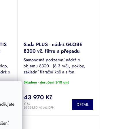
TIS
Sada PLUS - nádrž GLOBE
u
8300 vč. filtru a přepadu
Samonosná podzemní nádrž o
klop,
objemu 8300 l (8,3 m3), poklop,
ádrž s
základní filtrační koš a sifon.
g.
Jednoduchá instalace pouze
Skladem - doručení 3-10 dnů
obsypem bez betonáže.
43 970 Kč
/ ks
dřujete
TAIL
DETAIL
36 338,80 Kč bez DPH
pšení