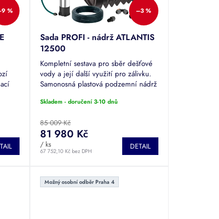
–9 %
–3 %
BE
Sada PROFI - nádrž ATLANTIS
12500
Kompletní sestava pro sběr dešťové
ozí
vody a její další využití pro zálivku.
pací
Samonosná plastová podzemní nádrž
m vč.
o objemu 12500 l (12,5 m3),
Skladem - doručení 3-10 dnů
 vodní
pochozí poklop, filtrační koš,
čerpací...
85 009 Kč
81 980 Kč
/ ks
TAIL
DETAIL
67 752,10 Kč bez DPH
Možný osobní odběr Praha 4