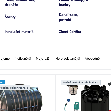
drenáže
bunkry
Kanalizace,
Šachty
potrubí
Instalační materiál
Zimní údržba
čujeme
Nejlevnější
Nejdražší
Nejprodávanější
Abecedně
ka
Možný osobní odběr Praha 4
 osobní odběr Praha 4