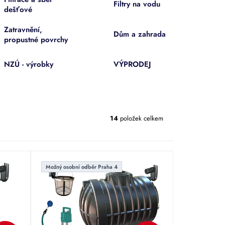
Filtry na vodu
dešťové
Zatravnění,
Dům a zahrada
propustné povrchy
NZÚ - výrobky
VÝPRODEJ
14
položek celkem
Možný osobní odběr Praha 4