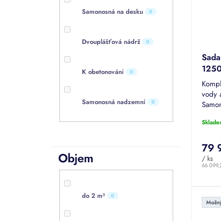
Samonosná na desku
0
Dvouplášťová nádrž
0
Sada
125
K obetonování
0
Kompl
vody a
Samonosná nadzemní
0
Samon
objem
Sklade
poklop
sada..
79 
Objem
/ ks
66 099,
do 2 m³
0
Možný