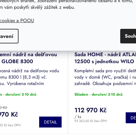
webových stránek, zobrazení personalizovaného obsahu a k tomu,
 vám poskytli skvělý zážitek z webu.
 cookies a POOU
tavení
Souh
–11 %
emní nádrž na dešťovou
Sada HOME - nádrž ATLA
u GLOBE 8300
12500 s jednotkou WILO 
1
osná nádrž na dešťovou vodu
Kompletní sada pro využití deš
emu 8300 l (8,3 m3) vč.
vody v domě (WC, pračka) i n
pu. Vyrobena rotačním
zahradě. Obsahuje podzemní 
ním plastů HDPE. Certifikace dle
a domovní jednotku WILO Rain
m - doručení 3-10 dnů
Skladem - doručení 3-10 dnů
O 9001. Usazení bez
automatickým přepínáním na p
áže, pouze obsyp.
vodu při...
0 Kč
112 970 Kč
970 Kč
/ ks
DE
93 363,60 Kč bez DPH
DETAIL
20 Kč bez DPH