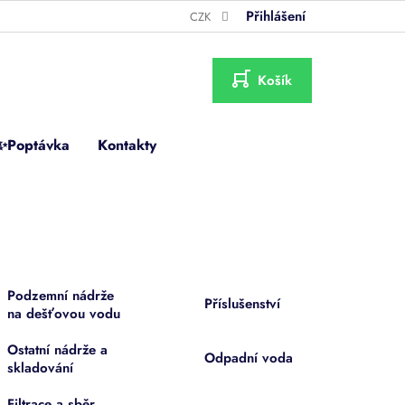
Přihlášení
CZK
NÁKUPNÍ
KOŠÍK
✨Poptávka
Kontakty
Podzemní nádrže
Příslušenství
na dešťovou vodu
Ostatní nádrže a
Odpadní voda
skladování
Filtrace a sběr