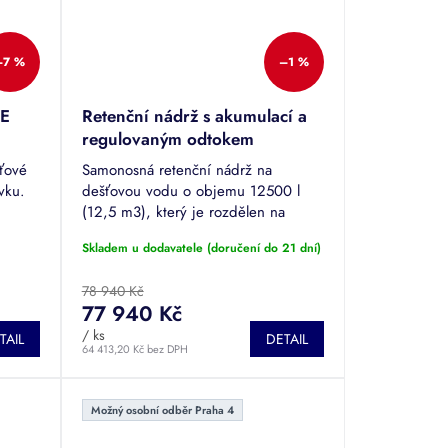
–7 %
–1 %
BE
Retenční nádrž s akumulací a
regulovaným odtokem
ATLANTIS 12500
šťové
Samonosná retenční nádrž na
ivku.
dešťovou vodu o objemu 12500 l
(12,5 m3), který je rozdělen na
ozí
retenční (voda se zadrží a odteče
Skladem u dodavatele (doručení do 21 dní)
pací
regulovaným odtokem) a akumulační
část (voda se...
78 940 Kč
77 940 Kč
/ ks
TAIL
DETAIL
64 413,20 Kč bez DPH
Možný osobní odběr Praha 4