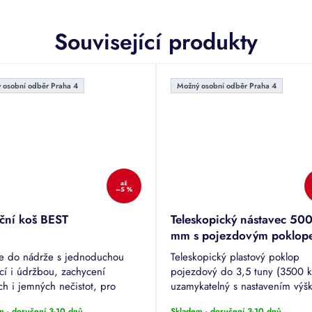
Související produkty
 osobní odběr Praha 4
Možný osobní odběr Praha 4
až
–5 %
ační koš BEST
Teleskopický nástavec 50
mm s pojezdovým poklop
do 3500 kg - k nádržím
ace do nádrže s jednoduchou
Teleskopický plastový poklop
Nautilus
ací i údržbou, zachycení
pojezdový do 3,5 tuny (3500 k
ch i jemných nečistot, pro
uzamykatelný s nastavením výš
bí DN 100/110, 125 a
- 750 mm pro nádrže výrobce
m - doručení 3-10 dnů
Skladem - doručení 3-10 dnů