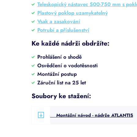
Teleskopický nástavec 500-750 mm s pok
Plastový poklop uzamykatelný
Vsak a zasakování
Potrubí a příslušenství
Ke každé nádrži obdržíte:
Prohlášení o shodě
Osvědčení o vodotěsnosti
Montážní postup
Záruční list na 25 let
Soubory ke stažení:
Montážní návod - nádrže ATLANTIS