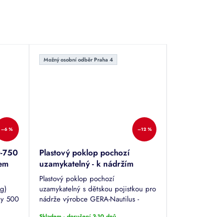
Možný osobní odběr Praha 4
–6 %
–12 %
0-750
Plastový poklop pochozí
em
uzamykatelný - k nádržím
Nautilus
Plastový poklop pochozí
g)
uzamykatelný s dětskou pojistkou pro
ky 500
nádrže výrobce GERA-Nautilus -
 GERA-
ATLANTIS, ECO, GLOBE, OZEANIS,
Skladem - doručení 3-10 dnů