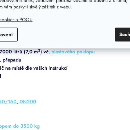
webových stránek, zobrazení personalizovaného obsahu a k tomu,
Přitom se nesmí zapomenout na následující:
 vám poskytli skvělý zážitek z webu.
e nutné překontrolovat, zda se tato část
 cookies a POOU
zeminou z výkopu apod.
tavení
Souh
3
000 litrů (7,0 m
) vč.
plastového poklopu
. přepadu
č na místě dle vašich instrukcí
!
50/160
,
DN200
lopem do 3500 kg