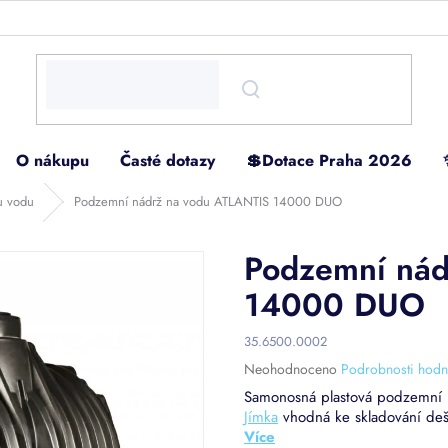
O nákupu
Časté dotazy
💲Dotace Praha 2026
u vodu
Podzemní nádrž na vodu ATLANTIS 14000 DUO
Podzemní nád
14000 DUO
35.6500.0002
Průměrné
Neohodnoceno
Podrobnosti hodn
hodnocení
Samonosná plastová podzemní 
produktu
Jímka
vhodná ke skladování deš
je
0,0