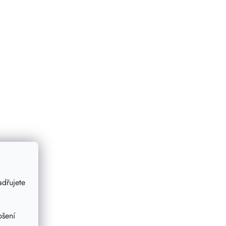
dřujete
pšení