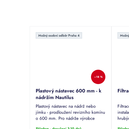
Možný osobní odběr Praha 4
Možný
–18 %
Plastový nástavec 600 mm - k
Filtr
nádržím Nautilus
Plastový nástavec na nádrž nebo
Filtr
jímku - prodloužení revizního komínu
instal
o 600 mm. Pro nádrže výrobce
hrubý
GERA-Nautilus - ATLANTIS, ECO,
potru
Skladem - doručení 3-10 dnů
Sklade