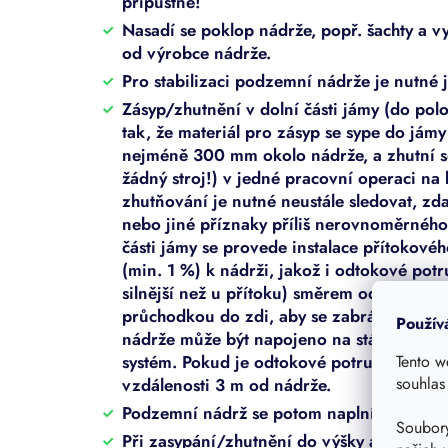
přípustné!
Nasadí se poklop nádrže, popř. šachty a vy
od výrobce nádrže.
Pro stabilizaci podzemní nádrže je nutné 
Zásyp/zhutnění v dolní části jámy (do po
tak, že materiál pro zásyp se sype do jámy
nejméně 300 mm okolo nádrže, a zhutní s
žádný stroj!) v jedné pracovní operaci n
zhutňování je nutné neustále sledovat, zd
nebo jiné příznaky příliš nerovnoměrného
části jámy se provede instalace přítokové
(min. 1 %) k nádrži, jakož i odtokové pot
silnější než u přítoku) směrem od nádrže.
průchodkou do zdi, aby se zabránilo pron
Použív
nádrže může být napojeno na stávající ka
Tento w
systém. Pokud je odtokové potrubí napoje
souhlas
vzdálenosti 3 m od nádrže.
Podzemní nádrž se potom naplní vodou až
Soubory
Při zasypání/zhutnění do výšky asi 200 m