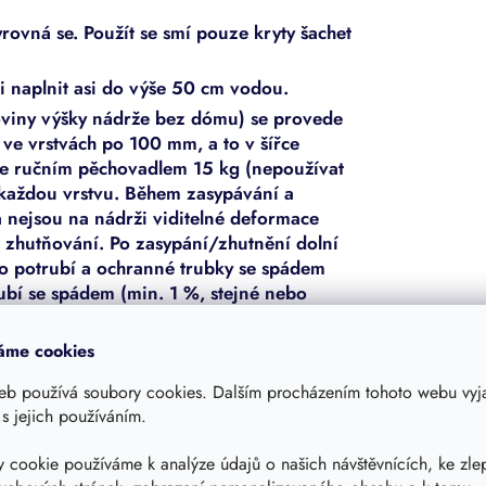
rovná se. Použít se smí pouze kryty šachet
ji naplnit asi do výše 50 cm vodou.
loviny výšky nádrže bez dómu) se provede
 ve vrstvách po 100 mm, a to v šířce
e ručním pěchovadlem 15 kg (nepoužívat
a každou vrstvu. Během zasypávání a
a nejsou na nádrži viditelné deformace
 zhutňování. Po zasypání/zhutnění dolní
ho potrubí a ochranné trubky se spádem
rubí se spádem (min. 1 %, stejné nebo
 Ochranná trubka musí být nainstalována s
ikání vody do sklepa. Odtokové potrubí
áme cookies
nalizaci nebo za ní napojený vsakovací
eb používá soubory cookies. Dalším procházením tohoto webu vyja
no na vsakování, musí být toto nejméně ve
 s jejich používáním.
 po spodní hranu přípojek.
 cookie používáme k analýze údajů o našich návštěvnících, ke zle
m pod úroveň terénu se postupuje tak, jak