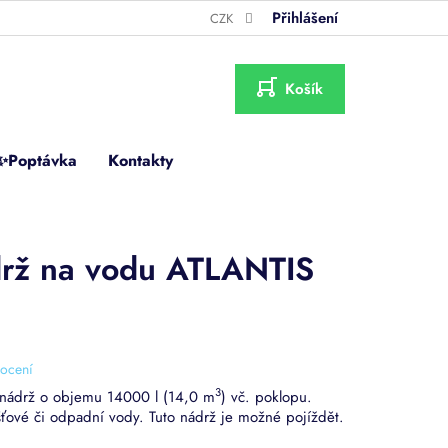
Přihlášení
CZK
NÁKUPNÍ
KOŠÍK
✨Poptávka
Kontakty
rž na vodu ATLANTIS
ocení
3
nádrž o objemu 14000 l (14,0 m
) vč. poklopu.
ťové či odpadní vody. Tuto nádrž je možné pojíždět.