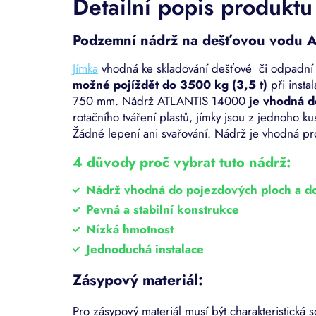
Detailní popis produktu
Podzemní n
ádrž na dešťovou vodu 
Jímka
vhodná ke skladování dešťové či odpadn
možné pojíždět do 3500 kg (3,5 t)
při insta
750 mm. Nádrž ATLANTIS 14000
je vhodná d
rotačního tváření plastů, jímky jsou z jednoho 
Žádné lepení ani svařování. Nádrž je vhodná p
4 důvody proč vybrat tuto nádrž:
Nádrž vhodná do pojezdových ploch a do 
Pevná a stabilní konstrukce
Nízká hmotnost
Jednoduchá instalace
Zásypový materiál:
Pro zásypový materiál musí být charakteristická 