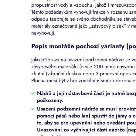
propustnost vody a vzduchu, jakož i mrazuvzdor
Těmto požadavkům vyhovují frakce v rozsahu zr
odpadu (zeptejte se svého obchodníka se staveb
materiály označované jako „zásypový písek“ v
nevyhovují.
Popis montáže pochozí varianty (po
Jako příprava na usazení podzemní nádrže se v
zásypového materiálu (o síle 200 mm): nasypou s
zhutní (vibrační deskou nebo 3 pracovní operac
Plocha musí být v horizontálním směru dokonale
Nádrž a její nástavbové části je nutné b
poškozeny.
Usazení podzemní nádrže se musí provést t
pomoci pásů nebo lan) spustit do jámy a o
to, aby se pro upevnění nebo zvedání pou
Uvazování za vyčnívající části nádrže (nap