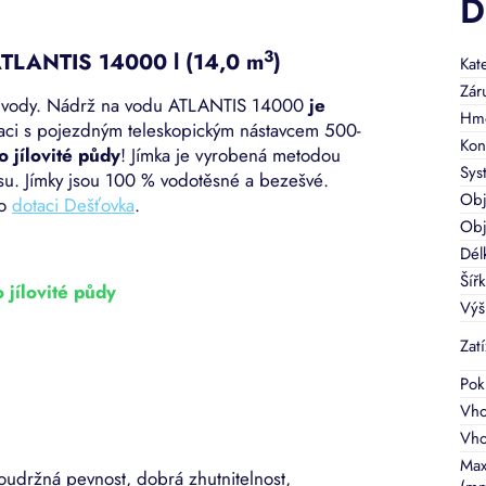
D
3
ATLANTIS 14000 l (14,0 m
)
Kat
Zár
í vody. Nádrž na vodu ATLANTIS 14000
je
Hmo
laci s pojezdným teleskopickým nástavcem 500-
Kon
o jílovité půdy
!
Jímka je vyrobená metodou
Sys
kusu. Jímky jsou 100 % vodotěsné a bezešvé.
Ob
ro
dotaci Dešťovka
.
Obj
Dél
Šíř
jílovité půdy
Výš
Zat
Pok
Vho
Vho
Max
soudržná pevnost, dobrá zhutnitelnost,