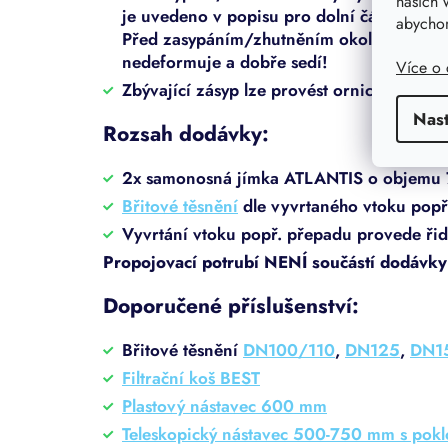
našich 
je uvedeno v popisu pro dolní část jámy. 
abychom
Před zasypáním/zhutněním okolo přípojek j
nedeformuje a dobře sedí!
Více o
Zbývající zásyp lze provést ornicí nebo 
Nas
Rozsah dodávky:
2x samonosná jímka ATLANTIS o objemu 7
Břitové těsnění
dle vyvrtaného vtoku popř
Vyvrtání vtoku popř. přepadu provede řidi
Propojovací potrubí NENÍ součástí dodávky
Doporučené příslušenství:
Břitové těsnění
DN100/110
,
DN125
,
DN1
Filtrační koš BEST
Plastový nástavec 600 mm
Teleskopický nástavec 500-750 mm s pok