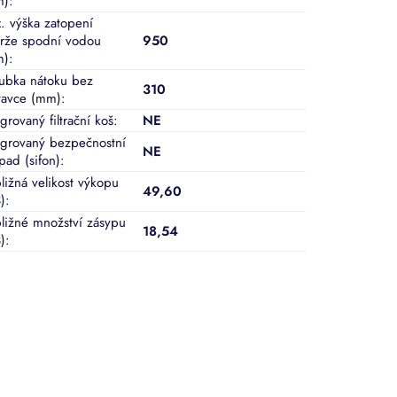
m)
:
. výška zatopení
rže spodní vodou
950
m)
:
ubka nátoku bez
310
tavce (mm)
:
grovaný filtrační koš
:
NE
egrovaný bezpečnostní
NE
pad (sifon)
:
bližná velikost výkopu
49,60
)
:
bližné množství zásypu
18,54
)
: