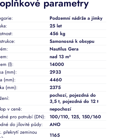
oplňkové parametry
egorie
:
Podzemní nádrže a jímky
uka
:
25 let
tnost
:
456 kg
strukce
:
Samonosná k obsypu
tém
:
Nautilus Gera
jem
:
nad 13 m³
em (l)
:
14000
ka (mm)
:
2933
ka (mm)
:
4460
ka (mm)
:
2375
pochozí
,
pojezdná do
ížení
:
3,5 t
,
pojezdná do 12 t
lop v ceně
:
nepochozí
dné pro potrubí (DN)
:
100/110
,
125
,
150/160
dné do jílovité půdy
:
ANO
. překrytí zeminou
1165