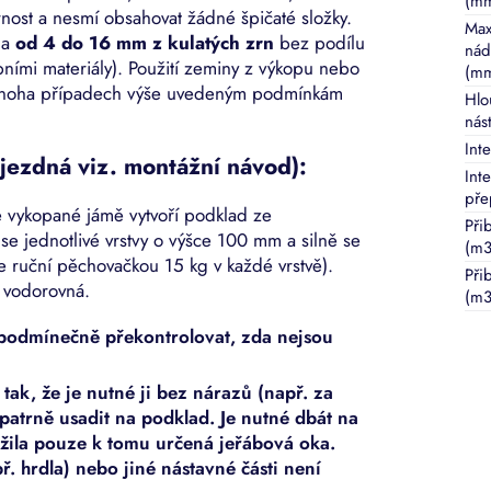
(m
nost a nesmí obsahovat žádné špičaté složky.
Max
na
od 4 do 16 mm z kulatých zrn
bez podílu
nád
ními materiály). Použití zeminy z výkopu nebo
(m
 mnoha případech výše uvedeným podmínkám
Hlo
nás
Inte
jezdná viz. montážní návod):
Int
pře
e vykopané jámě vytvoří podklad ze
Při
e jednotlivé vrstvy o výšce 100 mm a silně se
(m3
e ruční pěchovačkou 15 kg v každé vrstvě).
Při
 vodorovná.
(m3
ezpodmínečně překontrolovat, zda nejsou
ak, že je nutné ji bez nárazů (např. za
patrně usadit na podklad. Je nutné dbát na
žila pouze k tomu určená jeřábová oka.
ř. hrdla) nebo jiné nástavné části není