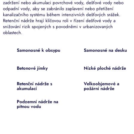
zadržení nebo akumulaci povrchové vody, dešťové vody nebo
odpadní vody, aby se zabránilo zaplavení nebo přetížení
kanalizačního systému během intenzivních dešťových srážek.
Retenční nádrže hrají klíčovou roli v řízení dešťové vody a
snižování rizik spojených s povodněmi v urbanizovaných
oblastech.
Samonosné k obsypu
Samonosné na desku
Betonové jímky
Nízké ploché nádrže
Retenční nádrže s
Velkoobjemové a
akumulací
požární nádrže
Podzemní nádrže na
pitnou vodu
Ř