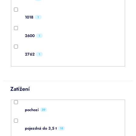
1018
1
2600
1
2762
1
Zatížení
pochozí
39
pojezdná do 3,5 t
18