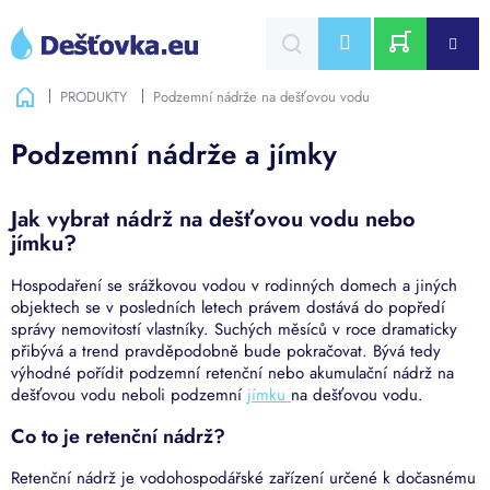
Přejít
na
CZK
obsah
NÁKUPNÍ
Domů
PRODUKTY
Podzemní nádrže na dešťovou vodu
KOŠÍK
Podzemní nádrže a jímky
Jak vybrat nádrž na dešťovou vodu nebo
jímku?
Hospodaření se srážkovou vodou v rodinných domech a jiných
objektech se v posledních letech právem dostává do popředí
správy nemovitostí vlastníky. Suchých měsíců v roce dramaticky
přibývá a trend pravděpodobně bude pokračovat. Bývá tedy
výhodné pořídit podzemní retenční nebo akumulační nádrž na
dešťovou vodu neboli podzemní
jímku
na dešťovou vodu.
Co to je retenční nádrž?
Retenční nádrž je vodohospodářské zařízení určené k dočasnému