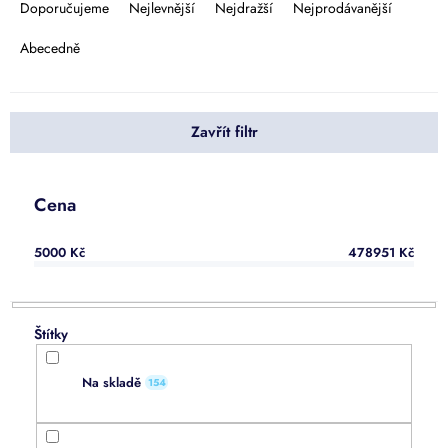
a
Doporučujeme
Nejlevnější
Nejdražší
Nejprodávanější
z
e
Abecedně
n
í
p
Zavřít filtr
r
o
d
u
Cena
k
t
5000
Kč
478951
Kč
ů
Na skladě
154