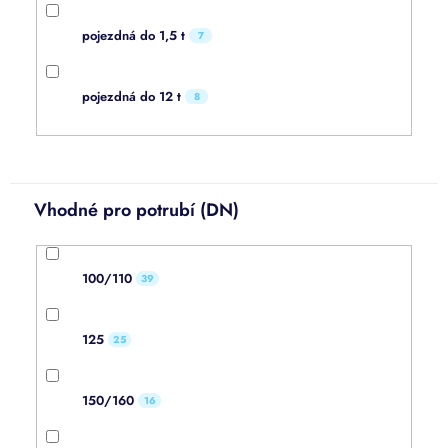
pojezdná do 1,5 t
7
pojezdná do 12 t
8
Vhodné pro potrubí (DN)
100/110
39
125
25
150/160
16