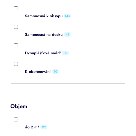
Samonosná k obsypu
145
Samonosná na desku
41
Dvouplášťová nádrž
8
K obetonování
10
Objem
do 2 m³
27