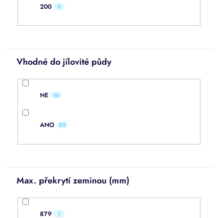
200
2
Vhodné do jílovité půdy
NE
16
ANO
23
Max. překrytí zeminou (mm)
879
1