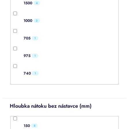
1500
4
1000
2
705
1
975
1
740
1
Hloubka nátoku bez nástavce (mm)
150
8