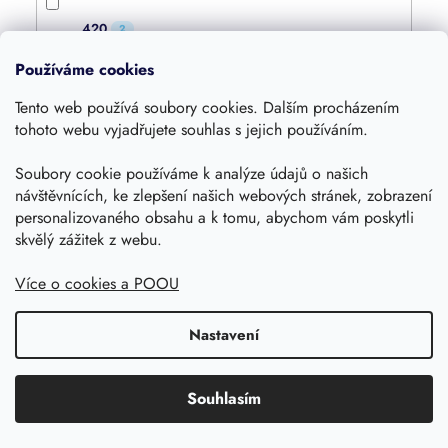
420
2
Používáme cookies
210
1
Tento web používá soubory cookies. Dalším procházením
tohoto webu vyjadřujete souhlas s jejich používáním.
345
2
Soubory cookie používáme k analýze údajů o našich
návštěvnících, ke zlepšení našich webových stránek, zobrazení
400
2
personalizovaného obsahu a k tomu, abychom vám poskytli
skvělý zážitek z webu.
450
3
Více o cookies a POOU
Nastavení
492
2
300
Souhlasím
1