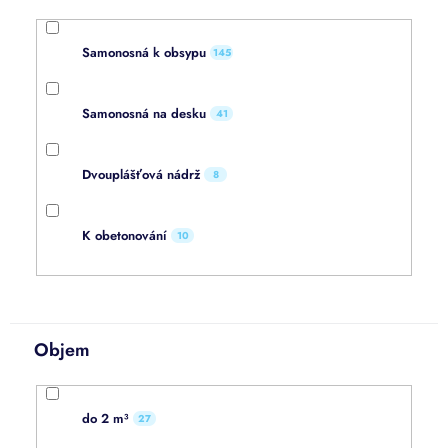
Samonosná k obsypu
145
Samonosná na desku
41
Dvouplášťová nádrž
8
K obetonování
10
Objem
do 2 m³
27