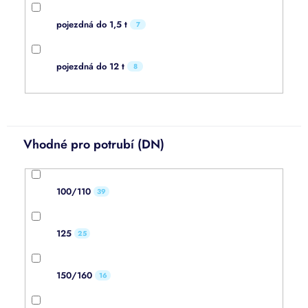
pojezdná do 1,5 t
7
pojezdná do 12 t
8
Vhodné pro potrubí (DN)
100/110
39
125
25
150/160
16