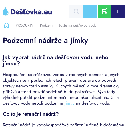
Přejít
na
CZK
obsah
NÁKUPNÍ
Domů
PRODUKTY
Podzemní nádrže na dešťovou vodu
KOŠÍK
Podzemní nádrže a jímky
Jak vybrat nádrž na dešťovou vodu nebo
jímku?
Hospodaření se srážkovou vodou v rodinných domech a jiných
objektech se v posledních letech právem dostává do popředí
správy nemovitostí vlastníky. Suchých měsíců v roce dramaticky
přibývá a trend pravděpodobně bude pokračovat. Bývá tedy
výhodné pořídit podzemní retenční nebo akumulační nádrž na
dešťovou vodu neboli podzemní
jímku
na dešťovou vodu.
Co to je retenční nádrž?
Retenční nádrž je vodohospodářské zařízení určené k dočasnému