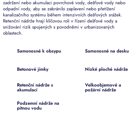
zadržení nebo akumulaci povrchové vody, dešťové vody nebo
odpadní vody, aby se zabránilo zaplavení nebo přetížení
kanalizačního systému během intenzivních dešťových srážek.
Retenční nádrže hrají klíčovou roli v řízení dešťové vody a
snižování rizik spojených s povodněmi v urbanizovaných
oblastech.
Samonosné k obsypu
Samonosné na desku
Betonové jímky
Nízké ploché nádrže
Retenční nádrže s
Velkoobjemové a
akumulací
požární nádrže
Podzemní nádrže na
pitnou vodu
Ř