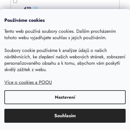
420
2
Používáme cookies
210
1
Tento web používá soubory cookies. Dalším procházením
tohoto webu vyjadřujete souhlas s jejich používáním.
345
2
Soubory cookie používáme k analýze údajů o našich
návštěvnících, ke zlepšení našich webových stránek, zobrazení
400
2
personalizovaného obsahu a k tomu, abychom vám poskytli
skvělý zážitek z webu.
450
3
Více o cookies a POOU
Nastavení
492
2
300
Souhlasím
1