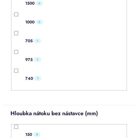
1500
4
1000
2
705
1
975
1
740
1
Hloubka nátoku bez nástavce (mm)
150
8