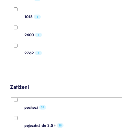
1018
1
2600
1
2762
1
Zatížení
pochozí
39
pojezdná do 3,5 t
18