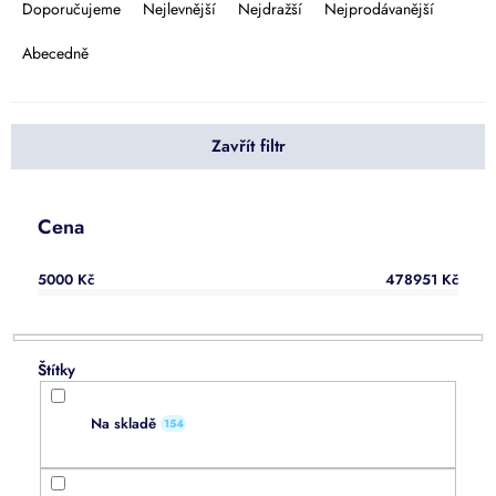
a
Doporučujeme
Nejlevnější
Nejdražší
Nejprodávanější
z
e
Abecedně
n
í
p
Zavřít filtr
r
o
d
u
Cena
k
t
5000
Kč
478951
Kč
ů
Na skladě
154