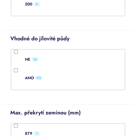
200
2
Vhodné do jílovité půdy
NE
16
ANO
23
Max. překrytí zeminou (mm)
879
1