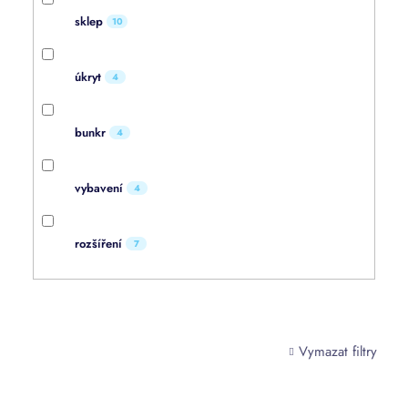
sklep
10
úkryt
4
bunkr
4
vybavení
4
rozšíření
7
Vymazat filtry