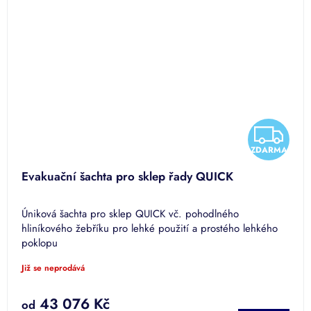
Z
ZDARMA
D
Evakuační šachta pro sklep řady QUICK
A
Úniková šachta pro sklep QUICK vč. pohodlného
R
hliníkového žebříku pro lehké použití a prostého lehkého
poklopu
M
Již se neprodává
A
43 076 Kč
od