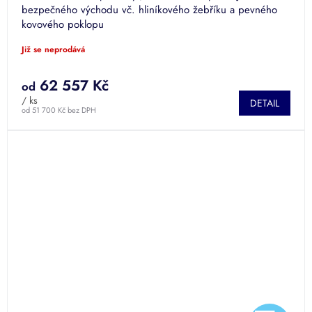
R
bezpečného východu vč. hliníkového žebříku a pevného
kovového poklopu
M
Již se neprodává
A
62 557 Kč
od
/ ks
DETAIL
od 51 700 Kč bez DPH