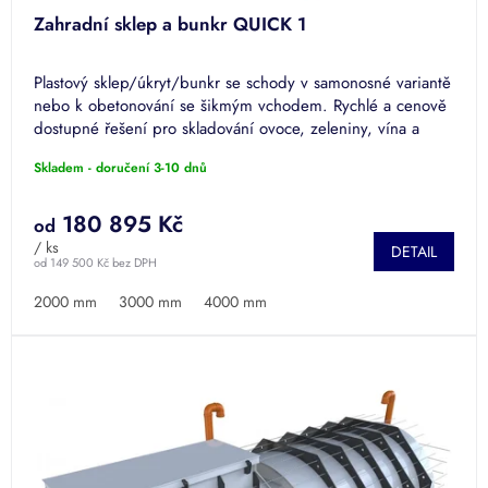
D
Zahradní sklep a bunkr QUICK 1
A
Plastový sklep/úkryt/bunkr se schody v samonosné variantě
R
nebo k obetonování se šikmým vchodem. Rychlé a cenově
dostupné řešení pro skladování ovoce, zeleniny, vína a
M
dalších...
Skladem - doručení 3-10 dnů
A
180 895 Kč
od
/ ks
DETAIL
od 149 500 Kč bez DPH
2000 mm
3000 mm
4000 mm