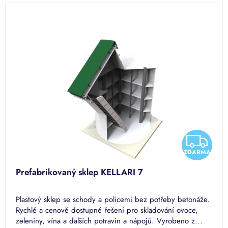
V
ý
p
i
s
p
r
o
d
u
k
t
Z
ů
ZDARMA
D
Prefabrikovaný sklep KELLARI 7
A
Plastový sklep se schody a policemi bez potřeby betonáže.
R
Rychlé a cenově dostupné řešení pro skladování ovoce,
zeleniny, vína a dalších potravin a nápojů. Vyrobeno z...
M