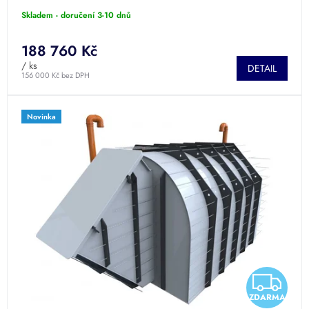
Skladem - doručení 3-10 dnů
A
188 760 Kč
/ ks
DETAIL
156 000 Kč bez DPH
Novinka
Z
ZDARMA