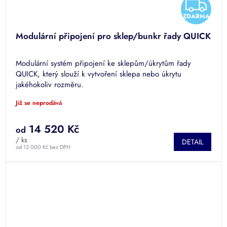
Z
ZDARMA
D
Modulární připojení pro sklep/bunkr řady QUICK
A
Modulární systém připojení ke sklepům/úkrytům řady
R
QUICK, který slouží k vytvoření sklepa nebo úkrytu
jakéhokoliv rozměru.
M
Již se neprodává
A
14 520 Kč
od
/ ks
DETAIL
od 12 000 Kč bez DPH