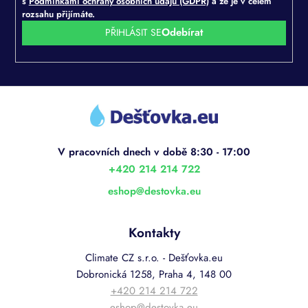
s
Podmínkami ochrany osobních údajů (GDPR)
a že je v celém
rozsahu přijímáte.
PŘIHLÁSIT SE
Z
á
p
a
t
í
+420 214 214 722
eshop
@
destovka.eu
Kontakty
Climate CZ s.r.o. - Dešťovka.eu
Dobronická 1258, Praha 4, 148 00
+420 214 214 722
eshop@destovka.eu