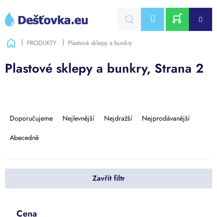
Přejít
na
CZK
obsah
NÁKUPNÍ
Domů
PRODUKTY
Plastové sklepy a bunkry
KOŠÍK
Plastové sklepy a bunkry
, Strana 2
Ř
a
Doporučujeme
Nejlevnější
Nejdražší
Nejprodávanější
z
e
Abecedně
n
í
p
Zavřít filtr
r
o
d
u
Cena