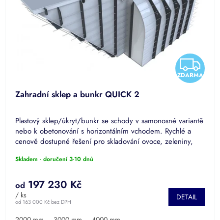
Z
ZDARMA
D
Zahradní sklep a bunkr QUICK 2
A
Plastový sklep/úkryt/bunkr se schody v samonosné variantě
R
nebo k obetonování s horizontálním vchodem. Rychlé a
cenově dostupné řešení pro skladování ovoce, zeleniny,
M
vína a...
Skladem - doručení 3-10 dnů
A
197 230 Kč
od
/ ks
DETAIL
od 163 000 Kč bez DPH
2000 mm
3000 mm
4000 mm