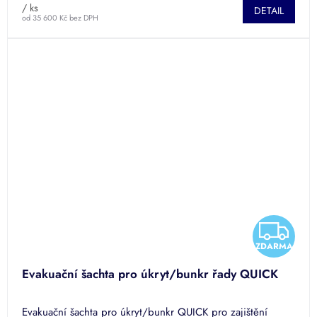
/ ks
DETAIL
od 35 600 Kč bez DPH
Z
ZDARMA
D
Evakuační šachta pro úkryt/bunkr řady QUICK
A
Evakuační šachta pro úkryt/bunkr QUICK pro zajištění