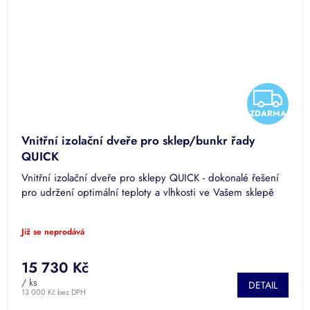
Z
ZDARMA
D
Vnitřní izolační dveře pro sklep/bunkr řady
A
QUICK
Vnitřní izolační dveře pro sklepy QUICK - dokonalé řešení
R
pro udržení optimální teploty a vlhkosti ve Vašem sklepě
M
Již se neprodává
A
15 730 Kč
/ ks
DETAIL
13 000 Kč bez DPH