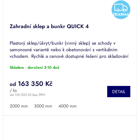
Z
ZDARMA
D
Zahradní sklep a bunkr QUICK 4
A
Plastový sklep/úkryt/bunkr (vinný sklep) se schody v
R
samonosné variantě nebo k obetonování s vertikálním
vchodem. Rychlé a cenově dostupné řešení pro skladování
M
ovoce, zeleniny,...
Skladem - doručení 3-10 dnů
A
163 350 Kč
od
/ ks
DETAIL
od 135 000 Kč bez DPH
2000 mm
3000 mm
4000 mm