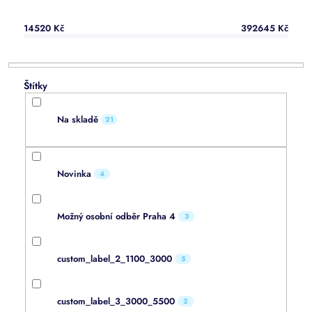
k
t
14520
Kč
392645
Kč
ů
Na skladě
21
Novinka
4
Možný osobní odběr Praha 4
3
custom_label_2_1100_3000
5
custom_label_3_3000_5500
2