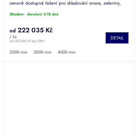
cenově dostupné řešení pro skladování ovoce, zeleniny,
M
vína a...
Skladem - doručení 3-10 dnů
A
222 035 Kč
od
/ ks
DETAIL
od 183 500 Kč bez DPH
2000 mm
3000 mm
4000 mm