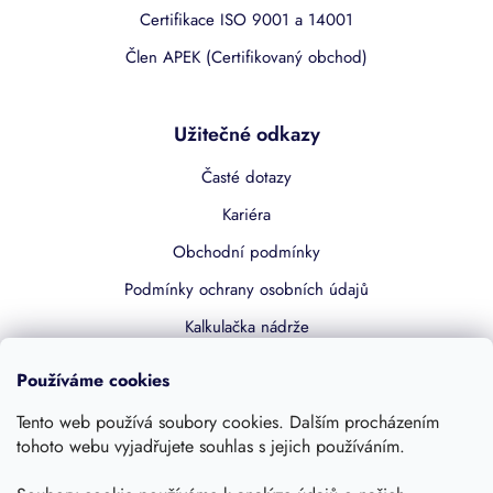
Certifikace ISO 9001 a 14001
Člen APEK (Certifikovaný obchod)
Užitečné odkazy
Časté dotazy
Kariéra
Obchodní podmínky
Podmínky ochrany osobních údajů
Kalkulačka nádrže
Dotace 50% z NZÚ
Používáme cookies
Boost by Pipdrive
Tento web používá soubory cookies. Dalším procházením
Kontakty
tohoto webu vyjadřujete souhlas s jejich používáním.