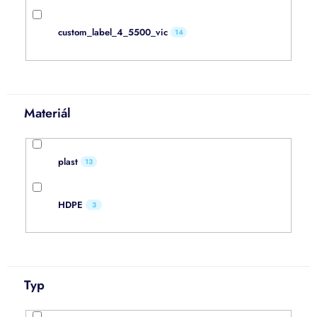
custom_label_4_5500_vic
14
Materiál
plast
13
HDPE
3
Typ