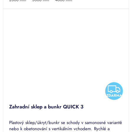
Z
ZDARMA
D
Zahradní sklep a bunkr QUICK 3
A
Plastový sklep/úkryt/bunkr se schody v samonosné variantě
R
nebo k obetonování s vertikálním vchodem. Rychlé a