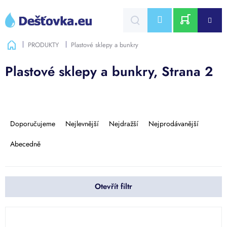
Přejít
na
CZK
obsah
NÁKUPNÍ
Domů
PRODUKTY
Plastové sklepy a bunkry
KOŠÍK
Plastové sklepy a bunkry
, Strana 2
Ř
a
Doporučujeme
Nejlevnější
Nejdražší
Nejprodávanější
z
e
Abecedně
n
í
p
Otevřít filtr
r
o
d
V
u
ý