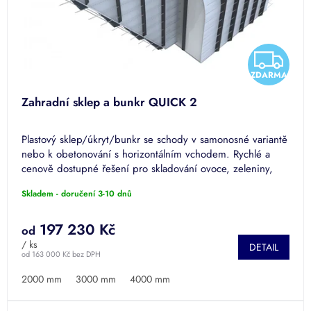
Z
ZDARMA
D
Zahradní sklep a bunkr QUICK 2
A
Plastový sklep/úkryt/bunkr se schody v samonosné variantě
R
nebo k obetonování s horizontálním vchodem. Rychlé a
cenově dostupné řešení pro skladování ovoce, zeleniny,
M
vína a...
Skladem - doručení 3-10 dnů
A
197 230 Kč
od
/ ks
DETAIL
od 163 000 Kč bez DPH
2000 mm
3000 mm
4000 mm