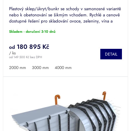
Plastový sklep/úkryt/bunkr se schody v samonosné variantě
R
nebo k obetonování se šikmým vchodem. Rychlé a cenově
dostupné řešení pro skladování ovoce, zeleniny, vína a
M
dalších...
Skladem - doručení 3-10 dnů
A
180 895 Kč
od
/ ks
DETAIL
od 149 500 Kč bez DPH
2000 mm
3000 mm
4000 mm