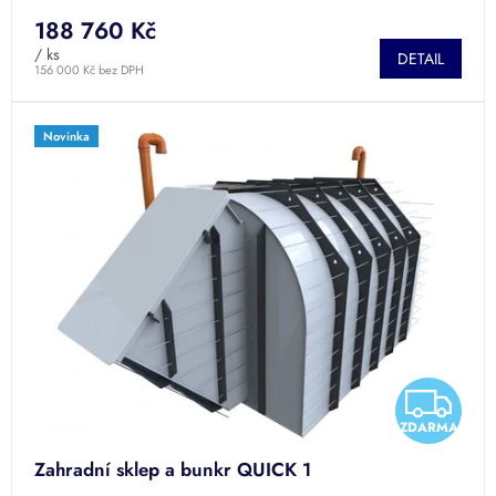
188 760 Kč
/ ks
DETAIL
156 000 Kč bez DPH
Novinka
Z
ZDARMA
D
Zahradní sklep a bunkr QUICK 1
A