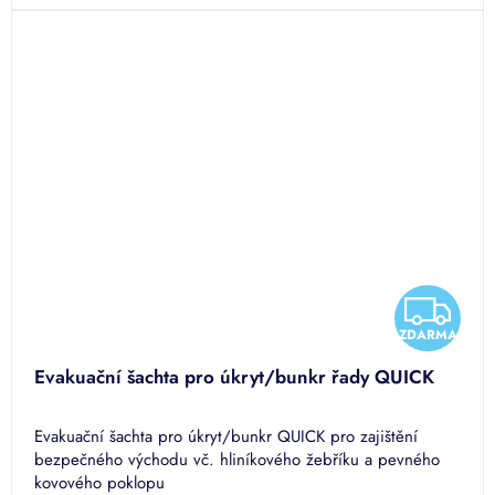
Z
ZDARMA
D
Evakuační šachta pro úkryt/bunkr řady QUICK
A
Evakuační šachta pro úkryt/bunkr QUICK pro zajištění
R
bezpečného východu vč. hliníkového žebříku a pevného
kovového poklopu