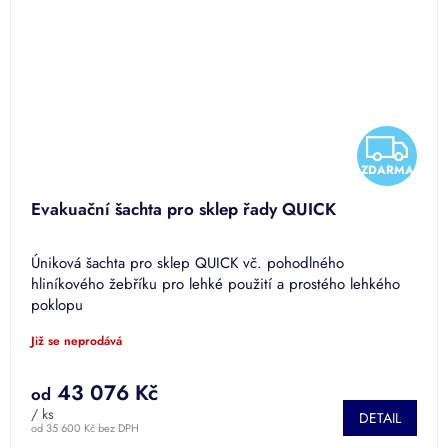
Z
ZDARMA
D
Evakuační šachta pro sklep řady QUICK
A
Úniková šachta pro sklep QUICK vč. pohodlného
R
hliníkového žebříku pro lehké použití a prostého lehkého
poklopu
M
Již se neprodává
A
43 076 Kč
od
/ ks
DETAIL
od 35 600 Kč bez DPH