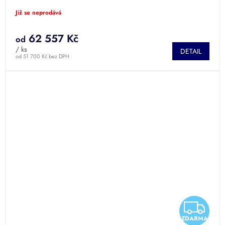
M
Již se neprodává
A
62 557 Kč
od
/ ks
DETAIL
od 51 700 Kč bez DPH
Z
ZDARMA