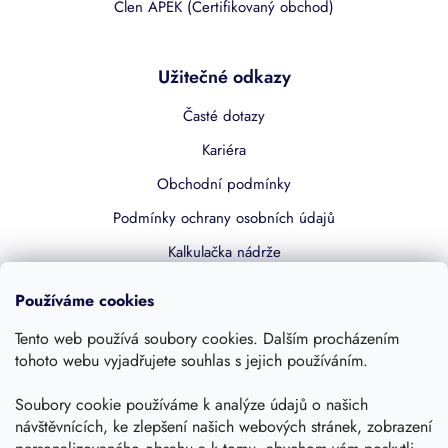
Člen APEK (Certifikovaný obchod)
Užitečné odkazy
Časté dotazy
Kariéra
Obchodní podmínky
Podmínky ochrany osobních údajů
Kalkulačka nádrže
Dotace 50% z NZÚ
Používáme cookies
Boost by Pipdrive
Tento web používá soubory cookies. Dalším procházením
Kontakty
tohoto webu vyjadřujete souhlas s jejich používáním.
Sledujte nás
Soubory cookie používáme k analýze údajů o našich
návštěvnících, ke zlepšení našich webových stránek, zobrazení