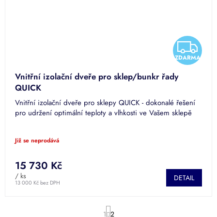
Z
ZDARMA
D
Vnitřní izolační dveře pro sklep/bunkr řady
A
QUICK
Vnitřní izolační dveře pro sklepy QUICK - dokonalé řešení
R
pro udržení optimální teploty a vlhkosti ve Vašem sklepě
M
Již se neprodává
A
15 730 Kč
/ ks
DETAIL
13 000 Kč bez DPH
S
1
2