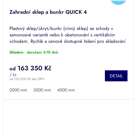
ZDARMA
D
Zahradní sklep a bunkr QUICK 4
A
Plastový sklep/úkryt/bunkr (vinný sklep) se schody v
R
samonosné variantě nebo k obetonování s vertikálním
vchodem. Rychlé a cenově dostupné řešení pro skladování
M
ovoce, zeleniny,...
Skladem - doručení 3-10 dnů
A
163 350 Kč
od
/ ks
DETAIL
od 135 000 Kč bez DPH
2000 mm
3000 mm
4000 mm