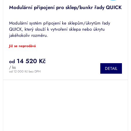
D
Modulární připojení pro sklep/bunkr řady QUICK
A
Modulární systém připojení ke sklepům/úkrytům řady
R
QUICK, který slouží k vytvoření sklepa nebo úkrytu
jakéhokoliv rozměru.
M
Již se neprodává
A
14 520 Kč
od
/ ks
DETAIL
od 12 000 Kč bez DPH