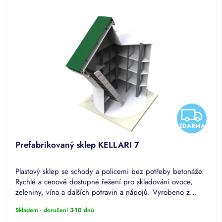
k
p
t
i
ů
s
p
r
o
d
u
k
t
Z
ů
ZDARMA
D
Prefabrikovaný sklep KELLARI 7
A
Plastový sklep se schody a policemi bez potřeby betonáže.
R
Rychlé a cenově dostupné řešení pro skladování ovoce,
zeleniny, vína a dalších potravin a nápojů. Vyrobeno z...
M
Skladem - doručení 3-10 dnů
A