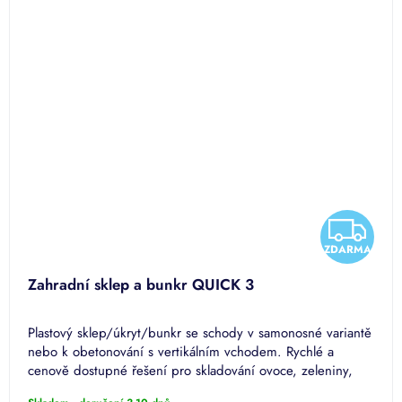
Z
ZDARMA
D
Zahradní sklep a bunkr QUICK 3
A
Plastový sklep/úkryt/bunkr se schody v samonosné variantě
R
nebo k obetonování s vertikálním vchodem. Rychlé a
cenově dostupné řešení pro skladování ovoce, zeleniny,
M
vína a...