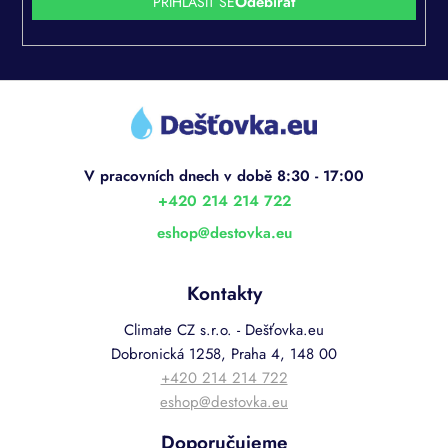
PŘIHLÁSIT SE
Z
á
p
a
t
í
+420 214 214 722
eshop
@
destovka.eu
Kontakty
Climate CZ s.r.o. - Dešťovka.eu
Dobronická 1258, Praha 4, 148 00
+420 214 214 722
eshop@destovka.eu
Doporučujeme