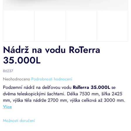
Nádrž na vodu RoTerra
35.000L
86237
Průměrné
Neohodnoceno
Podrobnosti hodnocení
hodnocení
Podzemní nádrž na dešťovou vodu
RoTerra 35.000L
se
produktu
dvěma teleskopickými šachtami. Délka 7530 mm, šířka 2425
je
mm, výška těla nádrže 2700 mm, výška celková až 3000 mm.
0,0
z
5
hvězdiček.
Možnosti doručení