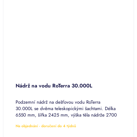
Nádrž na vodu RoTerra 30.000L
N
Podzemní nádrž na dešťovou vodu RoTerra
P
30.000L se dvěma teleskopickými šachtami. Délka
4
0
6550 mm, šířka 2425 mm, výška těla nádrže 2700
8
mm, výška celková až 3000 mm.
m
Na objednání - doručení do 4 týdnů
N