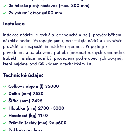
2x teleskopický nástavec (max. 300 mm)
2x vstupní otvor
⌀
600 mm
Instalace
Instalace nádrže je rychlá a jednoduchá a lze ji provést během
několika hodin. Vykopejte jámu, nainstalujte nádrž a zasypávání
provádějte s napuštěním nádrže najednou. Připojte ji k
přívodnímu a odtokovému potrubí (možnost různých standardních
trubek). Instalace musí být provedena podle obecných pokynů,
které najdete pod QR kódem v technickém listu.
Technické údaje:
Celkový objem (l) 35000
Délka (mm) 7530
Šířka (mm) 2425
Hloubka (mm) 2700 - 3000
Hmotnost (kg) 1140
Průměr šachty (mm) 2x
⌀600
Poklop - pochozí