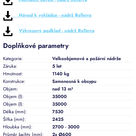
Návod k vykládce - nádrž RoTerra
Výkresový podklad - nádrž RoTerra
Doplňkové parametry
Kategorie
:
Velkoobjemové a požární nádrže
Záruka
:
5 let
Hmotnost
:
1140 kg
Konstrukce
:
Samonosná k obsypu
Objem
:
nad 13 m³
Objem (l)
:
35000
Objem (l)
:
35000
Délka (mm)
:
7530
Šířka (mm)
:
2425
Hloubka (mm)
:
2700 - 3000
Průměr šachty (mm)
:
2x Ø600