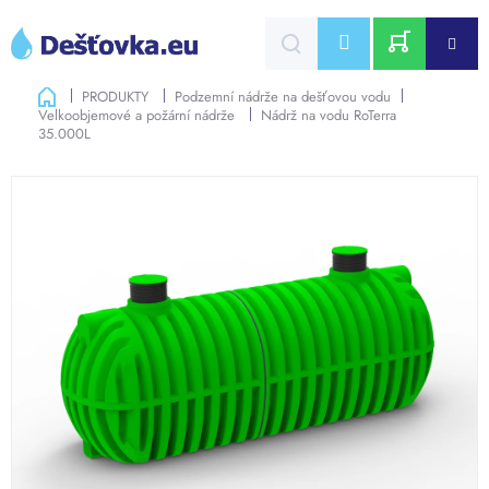
Přejít
na
CZK
obsah
NÁKUPNÍ
Domů
PRODUKTY
Podzemní nádrže na dešťovou vodu
Velkoobjemové a požární nádrže
Nádrž na vodu RoTerra
KOŠÍK
35.000L