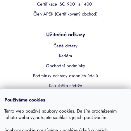
Certifikace ISO 9001 a 14001
Člen APEK (Certifikovaný obchod)
Užitečné odkazy
Časté dotazy
Kariéra
Obchodní podmínky
Podmínky ochrany osobních údajů
Kalkulačka nádrže
Dotace 50% z NZÚ
Používáme cookies
Boost by Pipdrive
Tento web používá soubory cookies. Dalším procházením
Kontakty
tohoto webu vyjadřujete souhlas s jejich používáním.
Soubory cookie používáme k analýze údajů o našich
Sledujte nás