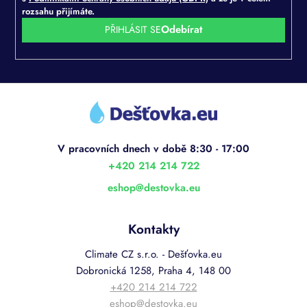
rozsahu přijímáte.
PŘIHLÁSIT SE
Z
á
p
a
t
í
+420 214 214 722
eshop
@
destovka.eu
Kontakty
Climate CZ s.r.o. - Dešťovka.eu
Dobronická 1258, Praha 4, 148 00
+420 214 214 722
eshop@destovka.eu