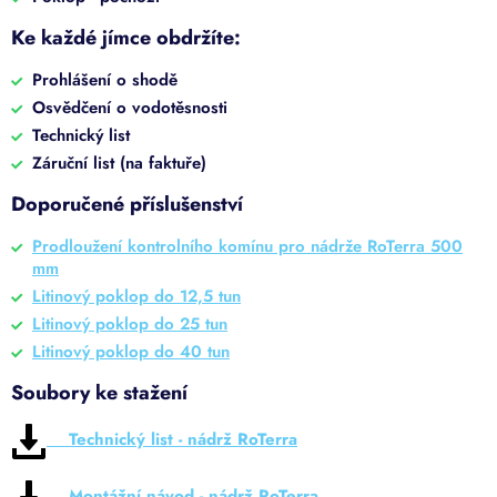
Ke každé jímce obdržíte:
Prohlášení o shodě
Osvědčení o vodotěsnosti
Technický list
Záruční list (na faktuře)
Doporučené příslušenství
Prodloužení kontrolního komínu pro nádrže RoTerra 500
mm
Litinový poklop do 12,5 tun
Litinový poklop do 25 tun
Litinový poklop do 40 tun
Soubory ke stažení
Technický list - nádrž RoTerra
Montážní návod - nádrž RoTerra