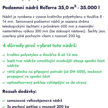
3
Podzemní nádrž RoTerra 35,0 m
- 35.000 l
Nádrž je vyrobena z vysoce kvalitního polyethylenu o tloušťce 8 -
14 mm. Samonosná podzemní nádrž je osazena dvěma
teleskopickými šachtami s průměrem 600 mm a maximální
nastavitelnou výškou 300 mm (lze dokoupit nástavec). Šachty jsou
uzavřeny plně pochozím víkem s nosností 200 kg.
4 důvody proč vybrat tuto nádrž:
kvalitní polyetylen o tloušťce 8 až 14 mm
lepší tvar nádrže umožňující snadnější obsyp spodní části
nádrže
větší plocha na připojení potrubí (až DN 500), možnost
propojení ve spodní části
optimalizovaný poklop vyklápějící se do strany
Rozsah dodávky:
samonosná velkoobjemová nádrž
2x pochozí poklop s nosností 200 kg