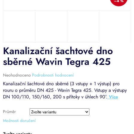
–4 %
Kanalizační šachtové dno
sběrné Wavin Tegra 425
Průměrné
Neohodnoceno
Podrobnosti hodnocení
hodnocení
Kanalizační šachtové dno sběrné (3 vstupy + 1 výstup) pro
produktu
rouru o průměru DN 425 - Wavin Tegra 425. Vstupy a výstupy
je
DN 100/110, 150/160, 200 s přítoky v úhlech 90°.
0,0
z
5
Průměr
hvězdiček.
Možnosti doručení
Zvolte variantu