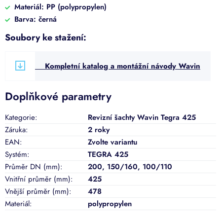
Materiál: PP (polypropylen)
Barva: černá
Soubory ke stažení:
Kompletní katalog a montážní návody Wavin
Doplňkové parametry
Kategorie
:
Revizní šachty Wavin Tegra 425
Záruka
:
2 roky
EAN
:
Zvolte variantu
Systém
:
TEGRA 425
Průměr DN (mm)
:
200
,
150/160
,
100/110
Vnitřní průměr (mm)
:
425
Vnější průměr (mm)
:
478
Materiál
:
polypropylen