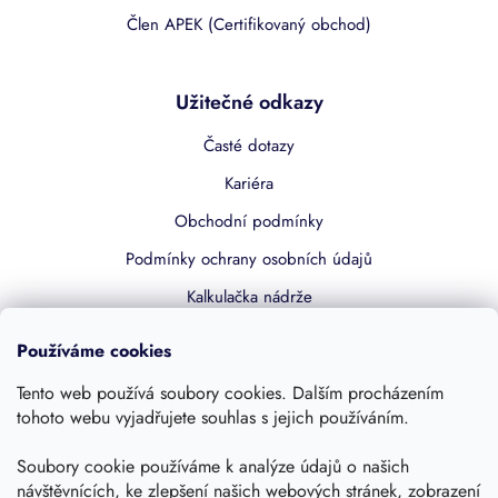
Člen APEK (Certifikovaný obchod)
Užitečné odkazy
Časté dotazy
Kariéra
Obchodní podmínky
Podmínky ochrany osobních údajů
Kalkulačka nádrže
Dotace 50% z NZÚ
Používáme cookies
Boost by Pipdrive
Tento web používá soubory cookies. Dalším procházením
Kontakty
tohoto webu vyjadřujete souhlas s jejich používáním.
Sledujte nás
Soubory cookie používáme k analýze údajů o našich
návštěvnících, ke zlepšení našich webových stránek, zobrazení