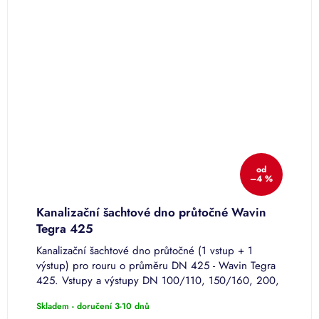
od
–4 %
Kanalizační šachtové dno průtočné Wavin
K
Tegra 425
T
Kanalizační šachtové dno průtočné (1 vstup + 1
K
výstup) pro rouru o průměru DN 425 - Wavin Tegra
(
.
425. Vstupy a výstupy DN 100/110, 150/160, 200,
W
250, 315 v úhlech 0°, 30°, 60°a 90°.
2
Skladem - doručení 3-10 dnů
S