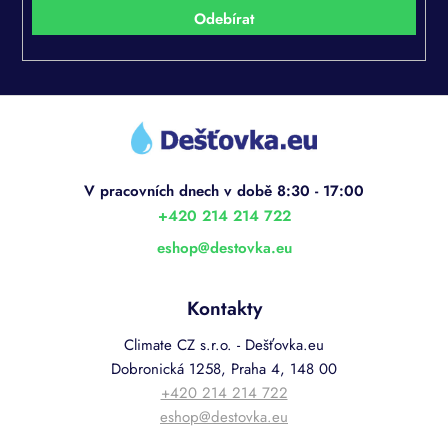
Přihlásit
se
Z
á
p
a
t
í
+420 214 214 722
eshop
@
destovka.eu
Kontakty
Climate CZ s.r.o. - Dešťovka.eu
Dobronická 1258, Praha 4, 148 00
+420 214 214 722
eshop@destovka.eu