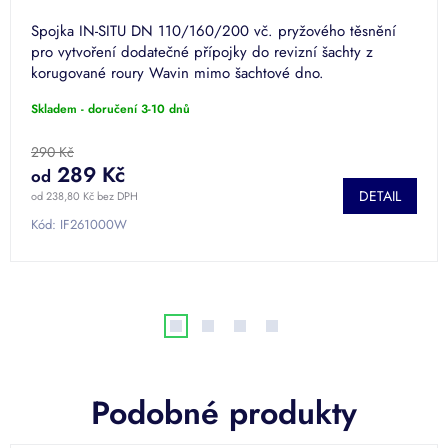
Spojka IN-SITU DN 110/160/200 vč. pryžového těsnění
pro vytvoření dodatečné přípojky do revizní šachty z
korugované roury Wavin mimo šachtové dno.
Skladem - doručení 3-10 dnů
290 Kč
289 Kč
od
DETAIL
od 238,80 Kč bez DPH
Kód:
IF261000W
Podobné produkty