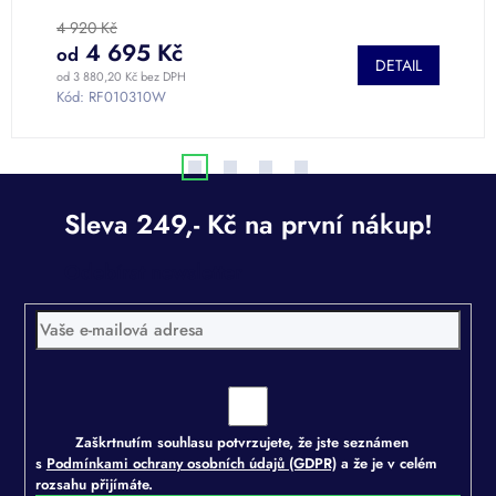
4 920 Kč
5
4 695 Kč
od
o
DETAIL
od 3 880,20 Kč bez DPH
od
Kód:
RF010310W
K
Odebírat newsletter
Zaškrtnutím souhlasu potvrzujete, že jste seznámen
s
Podmínkami ochrany osobních údajů (GDPR)
a že je v celém
rozsahu přijímáte.