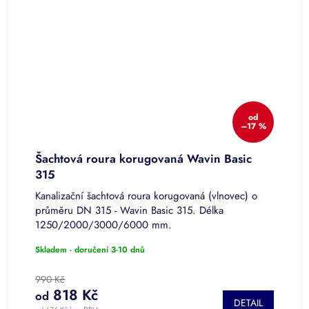
od
–17 %
MY
Šachtová roura korugovaná Wavin Basic
Š
315
4
Kanalizační šachtová roura korugovaná (vlnovec) o
K
průměru DN 315 - Wavin Basic 315. Délka
p
,
1250/2000/3000/6000 mm.
1
Skladem - doručení 3-10 dnů
S
990 Kč
1
818 Kč
od
o
DETAIL