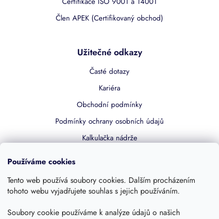
Certifikace ISO 9001 a 14001
Člen APEK (Certifikovaný obchod)
Užitečné odkazy
Časté dotazy
Kariéra
Obchodní podmínky
Podmínky ochrany osobních údajů
Kalkulačka nádrže
Dotace 50% z NZÚ
Používáme cookies
Boost by Pipdrive
Tento web používá soubory cookies. Dalším procházením
Kontakty
tohoto webu vyjadřujete souhlas s jejich používáním.
Sledujte nás
Soubory cookie používáme k analýze údajů o našich