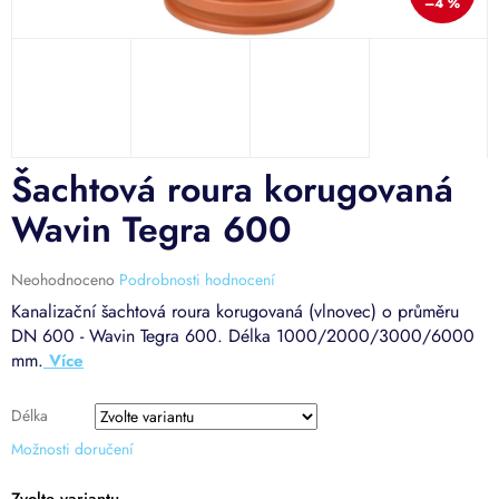
–4 %
Šachtová roura korugovaná
Wavin Tegra 600
Průměrné
Neohodnoceno
Podrobnosti hodnocení
hodnocení
Kanalizační šachtová roura korugovaná (vlnovec) o průměru
produktu
DN 600 - Wavin Tegra 600. Délka 1000/2000/3000/6000
je
mm.
0,0
z
5
Délka
hvězdiček.
Možnosti doručení
Zvolte variantu