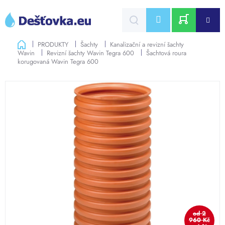
Přejít
na
CZK
obsah
NÁKUPNÍ
Domů
PRODUKTY
Šachty
Kanalizační a revizní šachty
Wavin
Revizní šachty Wavin Tegra 600
Šachtová roura
KOŠÍK
korugovaná Wavin Tegra 600
od 2
960 Kč