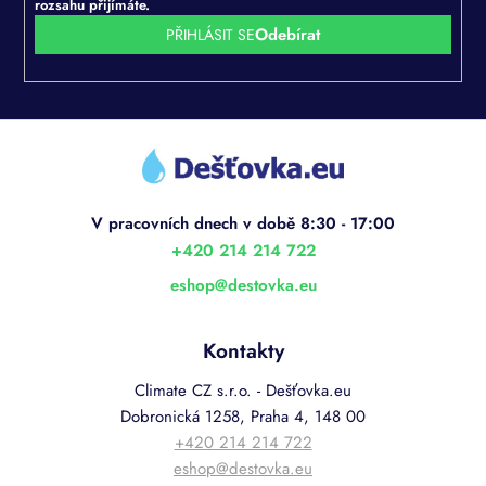
rozsahu přijímáte.
PŘIHLÁSIT SE
Z
á
p
a
t
í
+420 214 214 722
eshop
@
destovka.eu
Kontakty
Climate CZ s.r.o. - Dešťovka.eu
Dobronická 1258, Praha 4, 148 00
+420 214 214 722
eshop@destovka.eu