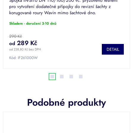
Spojka IN-SITU DN 110/160/200 vč. pryžového těsnění
pro vytvoření dodatečné přípojky do revizní šachty z
korugované roury Wavin mimo šachtové dno.
Skladem - doručení 3-10 dnů
290 Kč
289 Kč
od
DETAIL
od 238,80 Kč bez DPH
Kód:
IF261000W
Podobné produkty