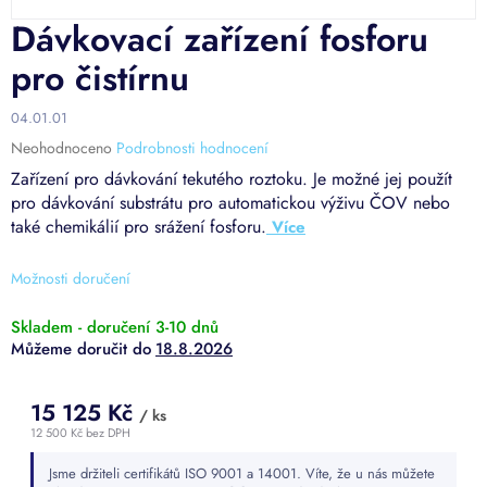
Dávkovací zařízení fosforu
pro čistírnu
04.01.01
Průměrné
Neohodnoceno
Podrobnosti hodnocení
hodnocení
Zařízení pro dávkování tekutého roztoku. Je možné jej použít
produktu
pro dávkování substrátu pro automatickou výživu ČOV nebo
je
také chemikálií pro srážení fosforu.
0,0
z
5
Možnosti doručení
hvězdiček.
Skladem - doručení 3-10 dnů
18.8.2026
15 125 Kč
/ ks
12 500 Kč bez DPH
Měrná
Jsme držiteli certifikátů ISO 9001 a 14001. Víte, že u nás můžete
cena: