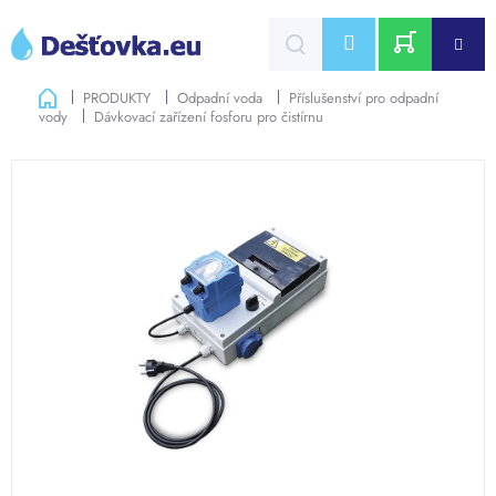
Přejít
na
CZK
obsah
NÁKUPNÍ
Domů
PRODUKTY
Odpadní voda
Příslušenství pro odpadní
vody
Dávkovací zařízení fosforu pro čistírnu
KOŠÍK