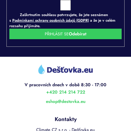
Zaškrtnutím souhlasu potvrzujete, že jste seznámen
s
Podmínkami ochrany osobních údajů (GDPR)
a že je v celém
rozsahu přijímáte.
PŘIHLÁSIT SE
Z
á
p
a
t
í
+420 214 214 722
eshop
@
destovka.eu
Kontakty
Climate CZ s.r.o. - Dešťovka.eu