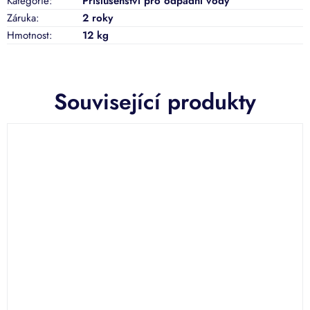
Kategorie
:
Příslušenství pro odpadní vody
Záruka
:
2 roky
Hmotnost
:
12 kg
Související produkty