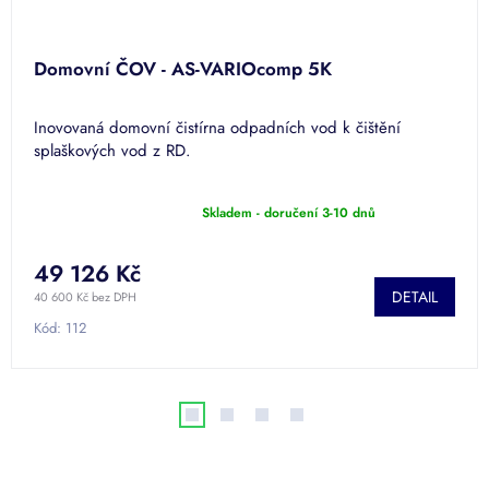
Domovní ČOV - AS-VARIOcomp 5K
Inovovaná domovní čistírna odpadních vod k čištění
splaškových vod z RD.
Skladem - doručení 3-10 dnů
Průměrné
hodnocení
produktu
49 126 Kč
je
DETAIL
4,4
40 600 Kč bez DPH
z
Kód:
112
5
hvězdiček.