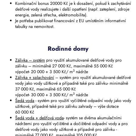
Kombinační bonus 20000 Kč je k dosažení, pokud k zachytávání
dešťové vody realizujete i další opatření (např. zateplení, zdroje
energie, zelená střecha, elektromobilita).
Je potřeba publikovat financování z EU umístěním informativní
tabulky na nemovitost.
Rodinné domy
Zálivka – systém
pro využití akumulované dešťové vody pro
zálivku – minimálně 27 000 Kč, maximálně 55 000 Kč
3
výpočet- 20 000 + 3 500 Kč/ m
nádrže
Zálivka + splachování
– systém pro využití akumulované dešťové
vody jako vody užitkové a případně také pro zálivku- minimálně
37 000 Kč, maximálně 65 000 Kč
3
výpočet- 30 000 + 3 500 Kč/ m
nádrže
Šedá voda
- systém pro využití vyčištěné odpadní vody jako vody
užitkové, případně také pro zálivku zahrady – výše dotace
60 000 Kč
Šedá voda + dešťová voda
- systém se dvěma akumulačními
nádržemi pro využití vyčištěné a dočištěné odpadní vody a pro
dešťové vody jako vody užitkové a případně pro zálivku -
minimálně 77 000 Kč, maximálně 105 000 Kč