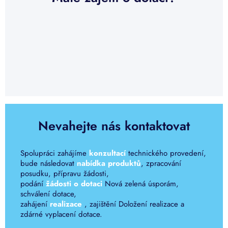
Nevahejte nás kontaktovat
Spolupráci zahájíme
konzultací
technického provedení,
bude následovat
nabídka produktů
, zpracování
posudku, přípravu žádosti,
podání
žádosti o dotaci
Nová zelená úsporám,
schválení dotace,
zahájení
realizace
, zajištění Doložení realizace a
zdárné vyplacení dotace.