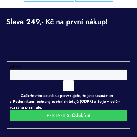
Odebírat newsletter
Vložte svůj e-mail a my vám budeme zasílat informace o
nových produktech na našem e-shopu.
E-mail
Zaškrtnutím souhlasu potvrzujete, že jste seznámen
s
Podmínkami ochrany osobních údajů (GDPR)
a že je v celém
rozsahu přijímáte.
PŘIHLÁSIT SE