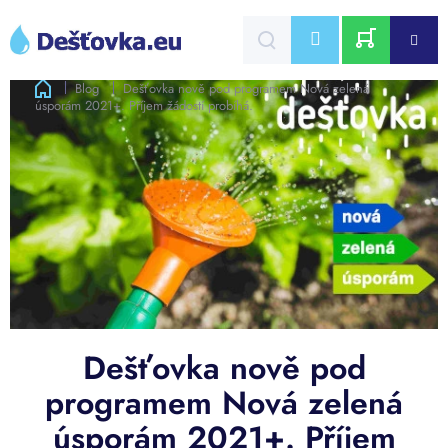
Přejít
na
CZK
obsah
NÁKUPNÍ
Domů
Blog
Dešťovka nově pod programem Nová zelená
úsporám 2021+. Příjem žádostí probíhá.
KOŠÍK
Dešťovka nově pod
programem Nová zelená
úsporám 2021+. Příjem