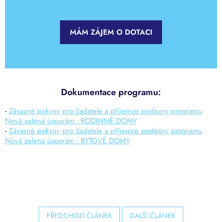
MÁM ZÁJEM O DOTACI
Dokumentace programu:
-
Závazné pokyny pro žadatele a příjemce podpory programu
Nová zelená úsporám - RODINNÉ DOMY
-
Závazné pokyny pro žadatele a příjemce podpory programu
Nová zelená úsporám - BYTOVÉ DOMY
PŘEDCHOZÍ ČLÁNEK
DALŠÍ ČLÁNEK