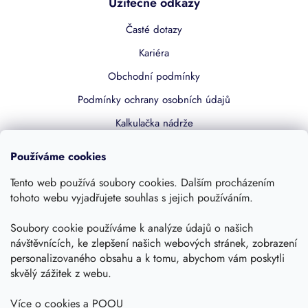
Užitečné odkazy
Časté dotazy
Kariéra
Obchodní podmínky
Podmínky ochrany osobních údajů
Kalkulačka nádrže
Dotace 50% z NZÚ
Používáme cookies
Boost by Pipdrive
Tento web používá soubory cookies. Dalším procházením
Kontakty
tohoto webu vyjadřujete souhlas s jejich používáním.
Soubory cookie používáme k analýze údajů o našich
Sledujte nás
návštěvnících, ke zlepšení našich webových stránek, zobrazení
personalizovaného obsahu a k tomu, abychom vám poskytli
skvělý zážitek z webu.
Více o cookies a POOU