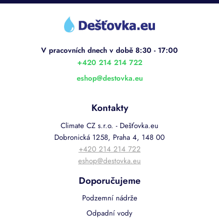
Z
á
p
a
t
í
+420 214 214 722
eshop
@
destovka.eu
Kontakty
Climate CZ s.r.o. - Dešťovka.eu
Dobronická 1258, Praha 4, 148 00
+420 214 214 722
eshop@destovka.eu
Doporučujeme
Podzemní nádrže
Odpadní vody