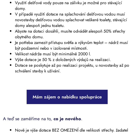
Využití dešťové vody pouze na zálivku je možné pro stávající
domy.
V případě využití dotace na splachování dešťovou vodou musí
novostavby dešťovou vodou splachovat veškeré toalety, stávající
domy alespoň jednu toaletu.
Abyste na dotaci dosáhli, musíte odvádět alespoň 50% střechy
obytného domu.
Je potřeba zamezit přístupu světla a výkyvům teplot – nádrž musí
být podzemní nebo v izolované místnosti.
Velikost nádrže musí být minimálně 2000 l.
Výše dotace je 50 % z doložených výdajů na realizaci.
Dotace se poskytuje až po realizaci projektu, u novostavby až po
schválení stavby k užívání.
Mám zájem o nabídku spolupráce
A teď se zaměříme na to,
co je nového
.
Nově je výše dotace BEZ OMEZENÍ dle velikosti střechy. žadatel