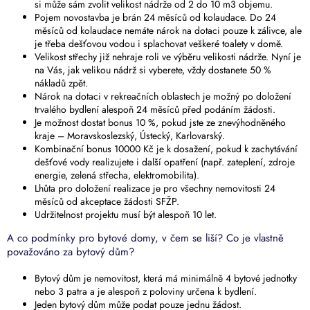
si může sám zvolit velikost nádrže od 2 do 10 m3 objemu.
Pojem novostavba je brán 24 měsíců od kolaudace. Do 24
měsíců od kolaudace nemáte nárok na dotaci pouze k zálivce, ale
je třeba dešťovou vodou i splachovat veškeré toalety v domě.
Velikost střechy již nehraje roli ve výběru velikosti nádrže. Nyní je
na Vás, jak velikou nádrž si vyberete, vždy dostanete 50 %
nákladů zpět.
Nárok na dotaci v rekreačních oblastech je možný po doložení
trvalého bydlení alespoň 24 měsíců před podáním žádosti.
Je možnost dostat bonus 10 %, pokud jste ze znevýhodněného
kraje – Moravskoslezský, Ústecký, Karlovarský.
Kombinační bonus 10000 Kč je k dosažení, pokud k zachytávání
dešťové vody realizujete i další opatření (např. zateplení, zdroje
energie, zelená střecha, elektromobilita).
Lhůta pro doložení realizace je pro všechny nemovitosti 24
měsíců od akceptace žádosti SFŽP.
Udržitelnost projektu musí být alespoň 10 let.
A co podmínky pro bytové domy, v čem se liší? Co je vlastně
považováno za bytový dům?
Bytový dům je nemovitost, která má minimálně 4 bytové jednotky
nebo 3 patra a je alespoň z poloviny určena k bydlení.
Jeden bytový dům může podat pouze jednu žádost.