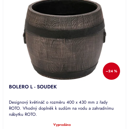
–24 %
BOLERO L - SOUDEK
Designový květináč o rozměru 400 x 430 mm z řady
ROTO. Vhodný doplněk k sudům na vodu a zahradnímu
nábytku ROTO.
Vyprodáno
Průměrné