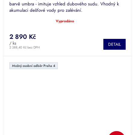
barvě umbra - imituje vzhled dubového sudu. Vhodný k
akumulaci dešťové vody pro zalévání.
Vyprodáno
Průměrné
hodnocení
produktu
2 890 Kč
je
/ ks
DETAIL
5,0
2 388,40 Kč bez DPH
z
5
hvězdiček.
Možný osobní odběr Praha 4