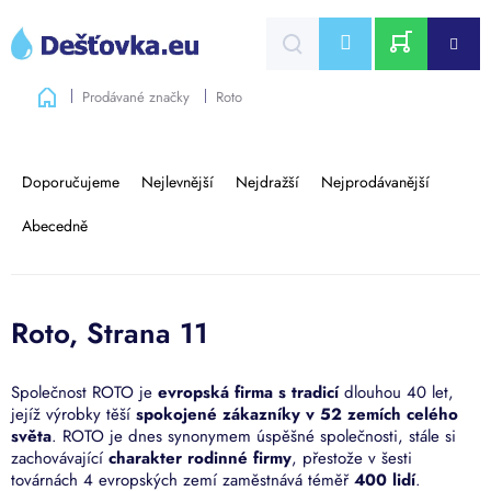
Přejít
na
CZK
obsah
NÁKUPNÍ
Domů
Prodávané značky
Roto
KOŠÍK
V
ý
Ř
p
a
Doporučujeme
Nejlevnější
Nejdražší
Nejprodávanější
i
z
s
e
Abecedně
p
n
r
í
o
p
d
r
Roto
, Strana 11
u
o
k
d
t
u
Společnost ROTO je
evropská firma s tradicí
dlouhou 40 let,
ů
jejíž výrobky těší
spokojené zákazníky v 52 zemích celého
k
světa
. ROTO je dnes synonymem úspěšné společnosti, stále si
t
zachovávající
charakter rodinné firmy
, přestože v šesti
ů
továrnách 4 evropských zemí zaměstnává téměř
400 lidí
.