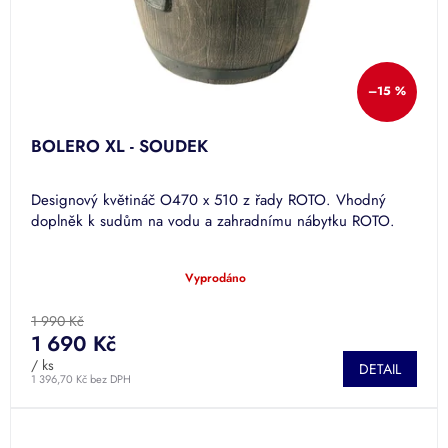
–15 %
BOLERO XL - SOUDEK
Designový květináč O470 x 510 z řady ROTO. Vhodný
doplněk k sudům na vodu a zahradnímu nábytku ROTO.
Vyprodáno
Průměrné
hodnocení
produktu
1 990 Kč
je
1 690 Kč
5,0
/ ks
DETAIL
z
1 396,70 Kč bez DPH
5
hvězdiček.