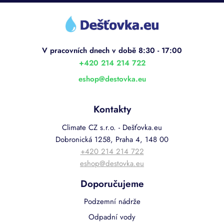
Z
á
p
a
t
í
+420 214 214 722
eshop
@
destovka.eu
Kontakty
Climate CZ s.r.o. - Dešťovka.eu
Dobronická 1258, Praha 4, 148 00
+420 214 214 722
eshop@destovka.eu
Doporučujeme
Podzemní nádrže
Odpadní vody