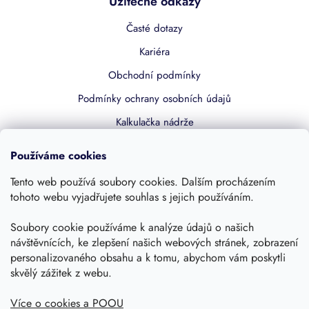
Užitečné odkazy
Časté dotazy
Kariéra
Obchodní podmínky
Podmínky ochrany osobních údajů
Kalkulačka nádrže
Dotace 50% z NZÚ
Používáme cookies
Boost by Pipdrive
Tento web používá soubory cookies. Dalším procházením
Kontakty
tohoto webu vyjadřujete souhlas s jejich používáním.
Soubory cookie používáme k analýze údajů o našich
Sledujte nás
návštěvnících, ke zlepšení našich webových stránek, zobrazení
personalizovaného obsahu a k tomu, abychom vám poskytli
skvělý zážitek z webu.
Více o cookies a POOU