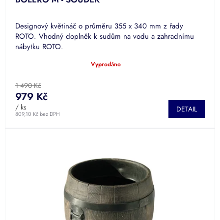
Designový květináč o průměru 355 x 340 mm z řady
ROTO. Vhodný doplněk k sudům na vodu a zahradnímu
nábytku ROTO.
Vyprodáno
Průměrné
hodnocení
produktu
1 490 Kč
je
979 Kč
5,0
/ ks
DETAIL
z
809,10 Kč bez DPH
5
hvězdiček.