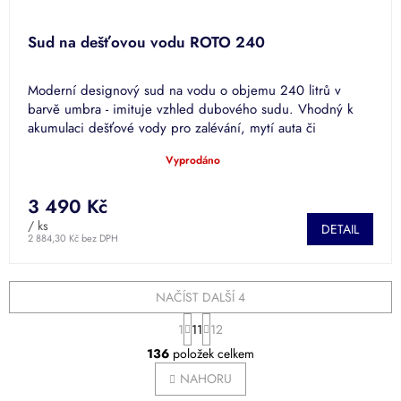
Sud na dešťovou vodu ROTO 240
Moderní designový sud na vodu o objemu 240 litrů v
barvě umbra - imituje vzhled dubového sudu. Vhodný k
akumulaci dešťové vody pro zalévání, mytí auta či
splachování.
Vyprodáno
Průměrné
hodnocení
produktu
3 490 Kč
je
/ ks
DETAIL
4,9
2 884,30 Kč bez DPH
z
5
hvězdiček.
NAČÍST DALŠÍ 4
S
1
11
12
t
O
r
136
položek celkem
v
á
l
NAHORU
n
á
k