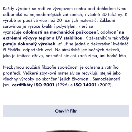
Každý výrobek se rodí ve vývojovém centru pod dohledem týmu
odborníků na nejmodernějších zařízeních, i včetně 3D tiskárny. K
výrobě se používá více než 20 různých materiálů. Základní
surovinou je vysoce kvalitní polyetylen, který se
vyznačuje
odolností na mechanické poškození,
odolností
na
extrémní výkyvy teplot
a
UV stabilitou
. K zákazníkům tak
vždy
putuje dokonalý výrobek
, ať už se jedná o dekorativní květináč
či čističku odpadních vod. Na atraktivitě jedinečných dekorů,
jako je imitace dřeva, nezmění nic ani krutá zima, ani horké léto.
Nezbytnou součástí filozofie společnosti je ochrana životního
prostředí. Veškeré zbytkové materiály se recyklují, stejně jako
všechny výrobky po skončení jejich životnosti. Samozřejmostí
jsou
certifikáty ISO 9001
(1996) a
ISO 14001
(2009).
Otevřít filtr