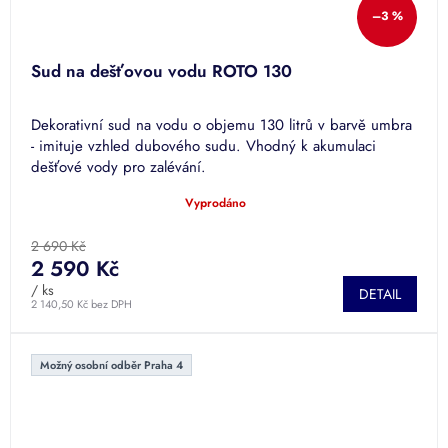
–3 %
Sud na dešťovou vodu ROTO 130
Dekorativní sud na vodu o objemu 130 litrů v barvě umbra
- imituje vzhled dubového sudu. Vhodný k akumulaci
dešťové vody pro zalévání.
Vyprodáno
Průměrné
hodnocení
produktu
2 690 Kč
je
2 590 Kč
5,0
/ ks
DETAIL
z
2 140,50 Kč bez DPH
5
hvězdiček.
Možný osobní odběr Praha 4