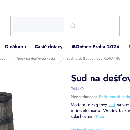
O nákupu
Časté dotazy
💲Dotace Praha 2026
vodu
Sudy na dešťovou vodu
Sud na dešťovou vodu ROTO 140
Sud na dešťo
9644K2
Průměrné
Neohodnoceno
Podrobnosti hodn
hodnocení
Moderní designový
sud
na vod
produktu
dubového sudu. Vhodný k akumu
je
splachování.
0,0
z
5
Možnosti doručení