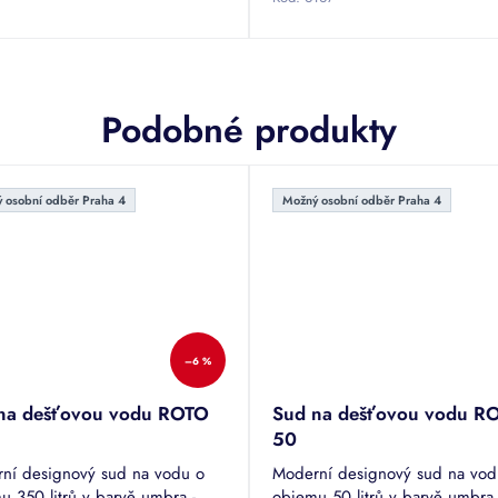
hvězdiček.
Podobné produkty
 osobní odběr Praha 4
Možný osobní odběr Praha 4
–6 %
na dešťovou vodu ROTO
Sud na dešťovou vodu R
50
ní designový sud na vodu o
Moderní designový sud na vod
u 350 litrů v barvě umbra -
objemu 50 litrů v barvě umbra 