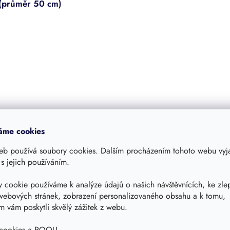
 (průměr 50 cm)
áme cookies
eb používá soubory cookies. Dalším procházením tohoto webu vyja
 s jejich používáním.
 cookie používáme k analýze údajů o našich návštěvnících, ke zle
Související produkty
webových stránek, zobrazení personalizovaného obsahu a k tomu,
 vám poskytli skvělý zážitek z webu.
 osobní odběr Praha 4
Možný osobní odběr Praha 4
 cookies a POOU