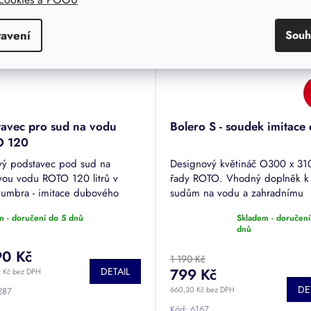
tavení
Souh
tavec pro sud na vodu
Bolero S - soudek imitace
O 120
ový podstavec pod sud na
Designový květináč O300 x 31
vou vodu ROTO 120 litrů v
řady ROTO. Vhodný doplněk k
 umbra - imitace dubového
sudům na vodu a zahradnímu
. Vhodné také pro ROTO 140 a
nábytku ROTO.
m - doručení do 5 dnů
Skladem - doručení
SLIM 150.
Průměrné
dnů
hodnocení
produktu
90 Kč
1 190 Kč
je
DETAIL
799 Kč
0 Kč bez DPH
5,0
DE
z
660,30 Kč bez DPH
287
5
Kód:
6167