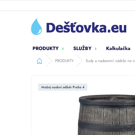
Přejít
na
obsah
PRODUKTY
SLUŽBY
Kalkulačka
Domů
PRODUKTY
Sudy a nadzemní nádrže na 
Možný osobní odběr Praha 4