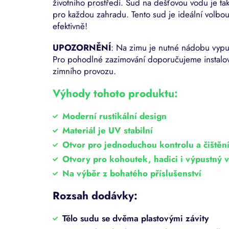
životního prostředí. Sud na dešťovou vodu je ta
pro každou zahradu. Tento sud
je ideální volb
efektivně!
UPOZORNĚNÍ
: Na zimu je nutné nádobu vypus
Pro pohodlné zazimování doporučujeme instalova
zimního provozu.
Výhody tohoto produktu:
Moderní rustikální design
Materiál je UV stabilní
Otvor pro jednoduchou kontrolu a čištěn
Otvory pro kohoutek, hadici i výpustný v
Na výběr z bohatého příslušenství
Rozsah dodávky:
Tělo sudu se dvěma plastovými závity