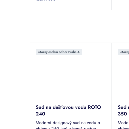
hvězdiček.
Možný osobní odběr Praha 4
Možný
Sud na dešťovou vodu ROTO
Sud 
240
350
Moderní designový sud na vodu o
Moder
objemu 240 litrů v barvě umbra -
objem