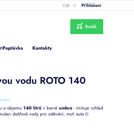
Přihlášení
CZK
NÁKUPNÍ
KOŠÍK
✨Poptávka
Kontakty
vou vodu ROTO 140
ocení
u o objemu
140 litrů
v barvě
umbra
- imituje vzhled
laci dešťové vody pro zalévání, mytí auta či