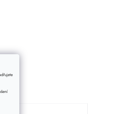
dřujete
pšení