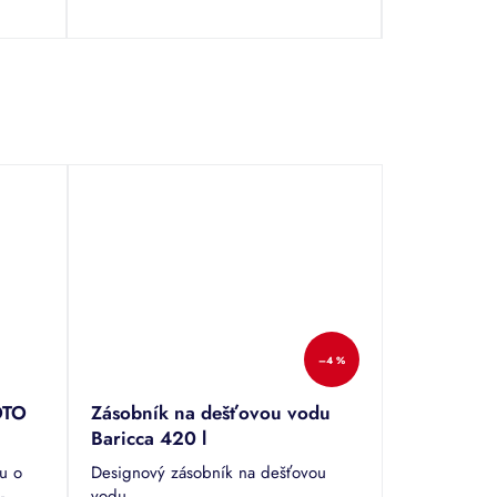
–4 %
OTO
Zásobník na dešťovou vodu
Baricca 420 l
u o
Designový zásobník na dešťovou
-
vodu.