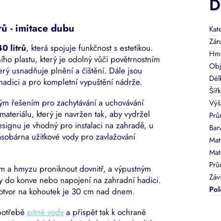
D
ů - imitace dubu
Kat
Zár
0 litrů
, která spojuje funkčnost s estetikou.
Hmo
ního plastu, který je odolný vůči povětrnostním
Obj
terý usnadňuje plnění a čištění. Dále jsou
Dél
hadici a pro kompletní vypuštění nádrže.
Šíř
ým řešením pro zachytávání a uchovávání
Výš
ateriálu, který je navržen tak, aby vydržel
Prů
ignu je vhodný pro instalaci na zahradě, u
Bar
sobárna užitkové vody pro zavlažování
Mat
Mat
Prů
ám a hmyzu proniknout dovnitř, a výpustným
Závi
y do konve nebo napojení na zahradní hadici.
Pol
 otvor na kohoutek je 30 cm nad dnem.
spotřebě
pitné vody
a přispět tak k ochraně