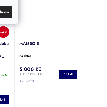
lasím
–32 %
 dubu
MAMBO S
0 z
Na dotaz
5 000 Kč
DETAIL
4 132,20 Kč bez DPH
 do 5
Kód:
6289X
TAIL