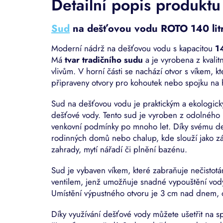
Detailní popis produktu
Sud
na dešťovou vodu ROTO 140 litr
Moderní nádrž na dešťovou vodu s kapacitou
14
Má
tvar tradičního sudu
a je vyrobena z kvalit
vlivům. V horní části se nachází otvor s víkem, k
připraveny otvory pro kohoutek nebo spojku na 
Sud na dešťovou vodu je praktickým a ekologick
dešťové vody. Tento sud je vyroben z odolného m
venkovní podmínky po mnoho let. Díky svému des
rodinných domů nebo chalup, kde slouží jako zá
zahrady, mytí nářadí či plnění bazénu.
Sud je vybaven víkem, které zabraňuje nečistot
ventilem, jenž umožňuje snadné vypouštění vod
Umístění výpustného otvoru je 3 cm nad dnem,
Díky využívání dešťové vody můžete ušetřit na 