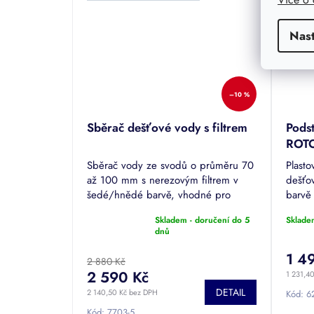
Nas
–10 %
Sběrač dešťové vody s filtrem
Pods
ROT
Sběrač vody ze svodů o průměru 70
Plast
až 100 mm s nerezovým filtrem v
dešťo
šedé/hnědé barvě, vhodné pro
barvě
odvodňované plochy do 200 m2
dřeva
Skladem - doručení do 5
Sklade
(nový design filtru se 75% větší
ROTO 
Průměrné
dnů
plochou filtrace)
hodnocení
produktu
1 4
2 880 Kč
je
2 590 Kč
1 231,4
5,0
DETAIL
z
2 140,50 Kč bez DPH
Kód:
6
5
Kód:
7703-5