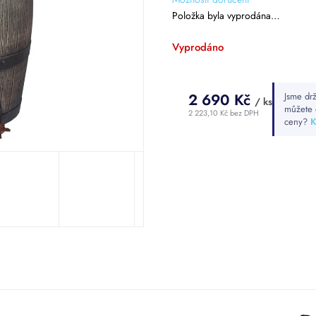
hvězdiček.
Položka byla vyprodána…
Vyprodáno
2 690 Kč
Jsme drž
/ ks
můžete 
2 223,10 Kč bez DPH
ceny?
K
Měrná
cena: