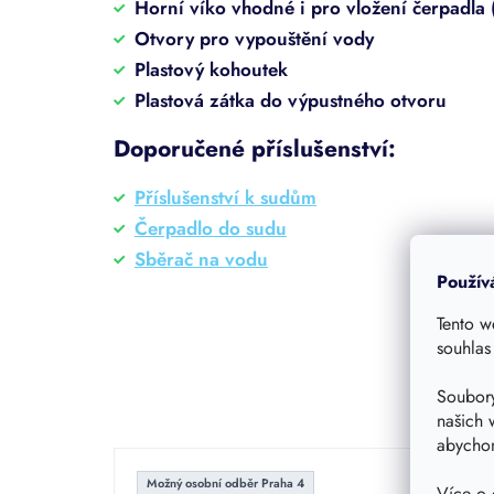
Horní víko vhodné i pro vložení čerpadla
Otvory pro vypouštění vody
Plastový kohoutek
Plastová zátka do výpustného otvoru
Doporučené příslušenství:
Příslušenství k sudům
Čerpadlo do sudu
Sběrač na vodu
Použív
Tento w
souhlas
Soubory
našich 
abychom
Možný osobní odběr Praha 4
Možný
Více o