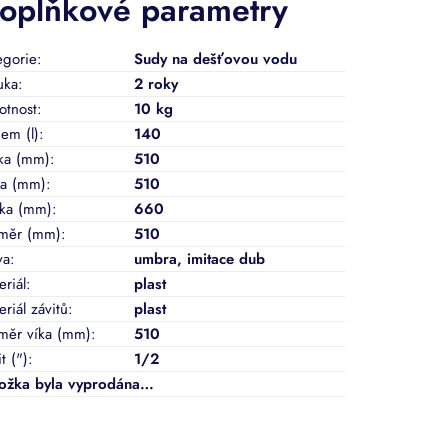
oplňkové parametry
egorie
:
Sudy na dešťovou vodu
uka
:
2 roky
tnost
:
10 kg
em (l)
:
140
ka (mm)
:
510
ka (mm)
:
510
ka (mm)
:
660
měr (mm)
:
510
va
:
umbra
,
imitace dub
eriál
:
plast
eriál závitů
:
plast
měr víka (mm)
:
510
t (")
:
1/2
ožka byla vyprodána…