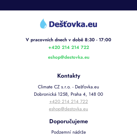
Z
á
p
a
t
í
+420 214 214 722
eshop
@
destovka.eu
Kontakty
Climate CZ s.r.o. - Dešťovka.eu
Dobronická 1258, Praha 4, 148 00
+420 214 214 722
eshop@destovka.eu
Doporučujeme
Podzemní nádrže