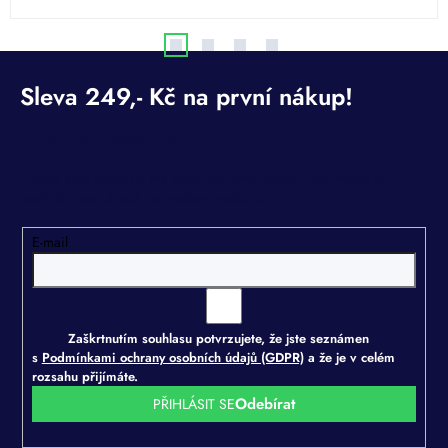
Odebírat newsletter
Vložte svůj e-mail a my vám budeme zasílat informace o
nových produktech na našem e-shopu.
E-mail
Zaškrtnutím souhlasu potvrzujete, že jste seznámen
s
Podmínkami ochrany osobních údajů (GDPR)
a že je v celém
rozsahu přijímáte.
PŘIHLÁSIT SE