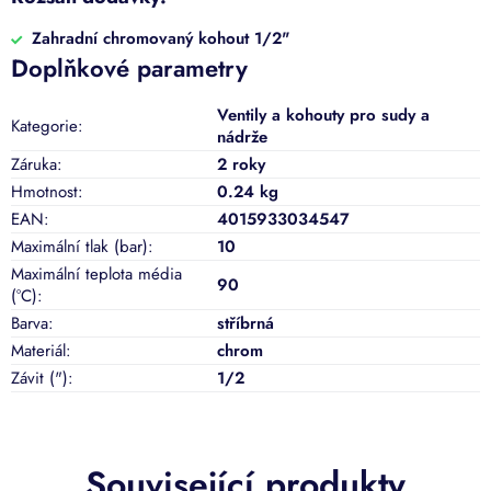
Zahradní chromovaný kohout 1/2"
Doplňkové parametry
Ventily a kohouty pro sudy a
Kategorie
:
nádrže
Záruka
:
2 roky
Hmotnost
:
0.24 kg
EAN
:
4015933034547
Maximální tlak (bar)
:
10
Maximální teplota média
90
(°C)
:
Barva
:
stříbrná
Materiál
:
chrom
Závit (")
:
1/2
Související produkty