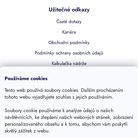
Užitečné odkazy
Časté dotazy
Kariéra
Obchodní podmínky
Podmínky ochrany osobních údajů
Kalkulačka nádrže
Dotace 50% z NZÚ
Používáme cookies
Boost by Pipdrive
Tento web používá soubory cookies. Dalším procházením
Kontakty
tohoto webu vyjadřujete souhlas s jejich používáním.
Sledujte nás
Soubory cookie používáme k analýze údajů o našich
návštěvnících, ke zlepšení našich webových stránek, zobrazení
personalizovaného obsahu a k tomu, abychom vám poskytli
skvělý zážitek z webu.