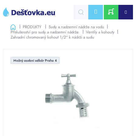
Přejít
na
CZK
obsah
NÁKUPNÍ
Domů
PRODUKTY
Sudy a nadzemní nádrže na vodu
Příslušenství pro sudy a nadzemní nádrže
Ventily a kohouty
KOŠÍK
Zahradní chromovaný kohout 1/2" k nádrži a sudu
Možný osobní odběr Praha 4