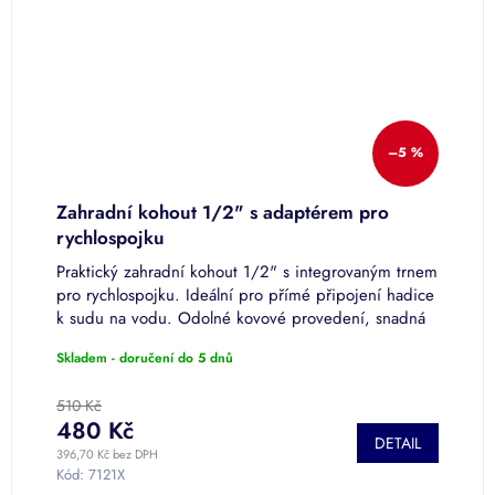
–5 %
AP
Zahradní kohout 1/2" s adaptérem pro
D
rychlospojku
Praktický zahradní kohout 1/2" s integrovaným trnem
E
pro rychlospojku. Ideální pro přímé připojení hadice
l
k sudu na vodu. Odolné kovové provedení, snadná
p
montáž.
r
Skladem - doručení do 5 dnů
S
510 Kč
1
480 Kč
1
DETAIL
396,70 Kč bez DPH
98
Kód:
7121X
K