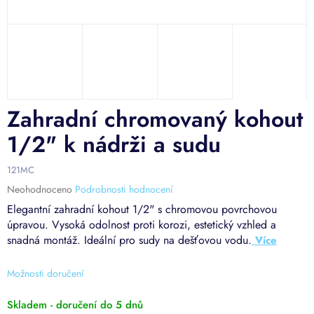
Zahradní chromovaný kohout
1/2" k nádrži a sudu
121MC
Průměrné
Neohodnoceno
Podrobnosti hodnocení
hodnocení
Elegantní zahradní kohout 1/2" s chromovou povrchovou
produktu
úpravou. Vysoká odolnost proti korozi, estetický vzhled a
je
snadná montáž. Ideální pro sudy na dešťovou vodu.
0,0
z
5
Možnosti doručení
hvězdiček.
Skladem - doručení do 5 dnů