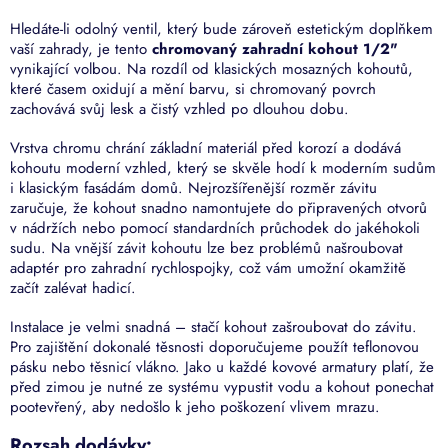
Hledáte-li odolný ventil, který bude zároveň estetickým doplňkem
vaší zahrady, je tento
chromovaný zahradní kohout 1/2"
vynikající volbou. Na rozdíl od klasických mosazných kohoutů,
které časem oxidují a mění barvu, si chromovaný povrch
zachovává svůj lesk a čistý vzhled po dlouhou dobu.
Vrstva chromu chrání základní materiál před korozí a dodává
kohoutu moderní vzhled, který se skvěle hodí k moderním sudům
i klasickým fasádám domů. Nejrozšířenější rozměr závitu
zaručuje, že kohout snadno namontujete do připravených otvorů
v nádržích nebo pomocí standardních průchodek do jakéhokoli
sudu. Na vnější závit kohoutu lze bez problémů našroubovat
adaptér pro zahradní rychlospojky, což vám umožní okamžitě
začít zalévat hadicí.
Instalace je velmi snadná – stačí kohout zašroubovat do závitu.
Pro zajištění dokonalé těsnosti doporučujeme použít teflonovou
pásku nebo těsnicí vlákno. Jako u každé kovové armatury platí, že
před zimou je nutné ze systému vypustit vodu a kohout ponechat
pootevřený, aby nedošlo k jeho poškození vlivem mrazu.
Rozsah dodávky: