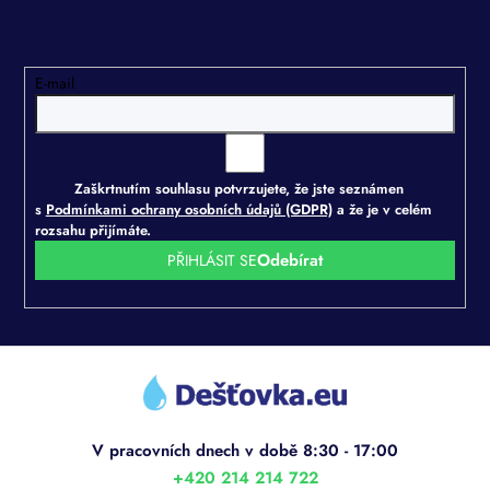
Vložte svůj e-mail a my vám budeme zasílat informace o
nových produktech na našem e-shopu.
E-mail
Zaškrtnutím souhlasu potvrzujete, že jste seznámen
s
Podmínkami ochrany osobních údajů (GDPR)
a že je v celém
rozsahu přijímáte.
PŘIHLÁSIT SE
Z
á
p
a
t
í
+420 214 214 722