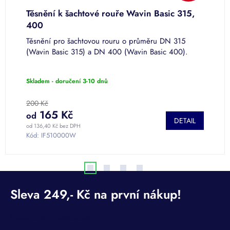
MY
Těsnění k šachtové rouře Wavin Basic 315,
T
400
Těsnění pro šachtovou rouru o průměru DN 315
T
(Wavin Basic 315) a DN 400 (Wavin Basic 400).
(
t
š
Skladem - doručení 3-10 dnů
S
200 Kč
3
165 Kč
od
o
DETAIL
od 136,40 Kč bez DPH
od
Kód:
IF510000W
K
Odebírat newsletter