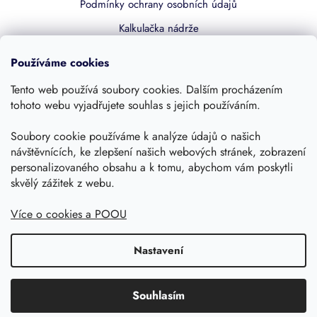
Podmínky ochrany osobních údajů
Kalkulačka nádrže
Dotace 50% z NZÚ
Používáme cookies
Boost by Pipdrive
Tento web používá soubory cookies. Dalším procházením
Kontakty
tohoto webu vyjadřujete souhlas s jejich používáním.
Sledujte nás
Soubory cookie používáme k analýze údajů o našich
návštěvnících, ke zlepšení našich webových stránek, zobrazení
personalizovaného obsahu a k tomu, abychom vám poskytli
skvělý zážitek z webu.
Více o cookies a POOU
Nastavení
Copyright 2026, Dešťovka.eu
Shoptet
Souhlasím