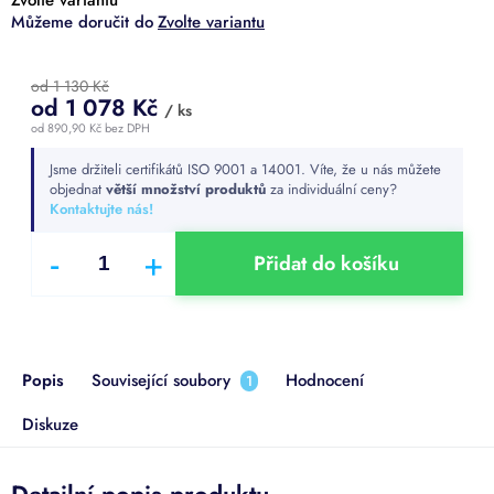
Zvolte variantu
od 1 130 Kč
od
1 078 Kč
/ ks
od
890,90 Kč
bez DPH
Měrná
Jsme držiteli certifikátů ISO 9001 a 14001. Víte, že u nás můžete
cena:
objednat
větší množství produktů
za individuální ceny?
Kontaktujte nás!
Přidat do košíku
Popis
Související soubory
Hodnocení
1
Diskuze
Detailní popis produktu