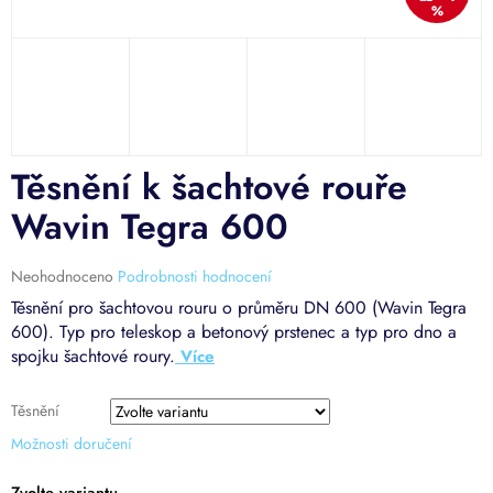
%
Těsnění k šachtové rouře
Wavin Tegra 600
Průměrné
Neohodnoceno
Podrobnosti hodnocení
hodnocení
Těsnění pro šachtovou rouru o průměru DN 600 (Wavin Tegra
produktu
600). Typ pro teleskop a betonový prstenec a typ pro dno a
je
spojku šachtové roury.
0,0
z
5
Těsnění
hvězdiček.
Možnosti doručení
Zvolte variantu