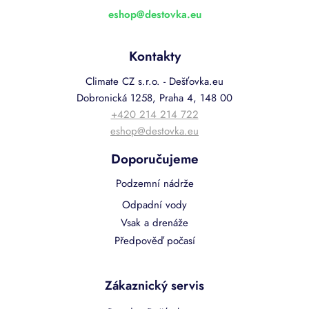
eshop
@
destovka.eu
Kontakty
Climate CZ s.r.o. - Dešťovka.eu
Dobronická 1258, Praha 4, 148 00
+420 214 214 722
eshop@destovka.eu
Doporučujeme
Podzemní nádrže
Odpadní vody
Vsak a drenáže
Předpověď počasí
Zákaznický servis