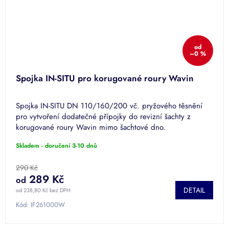
od
–0 %
Spojka IN-SITU pro korugované roury Wavin
Spojka IN-SITU DN 110/160/200 vč. pryžového těsnění
pro vytvoření dodatečné přípojky do revizní šachty z
korugované roury Wavin mimo šachtové dno.
Skladem - doručení 3-10 dnů
290 Kč
289 Kč
od
DETAIL
od 238,80 Kč bez DPH
Kód:
IF261000W