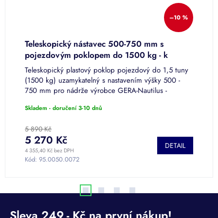
–10 %
Teleskopický nástavec 500-750 mm s
P
pojezdovým poklopem do 1500 kg - k
nádržím Nautilus
Teleskopický plastový poklop pojezdový do 1,5 tuny
P
(1500 kg) uzamykatelný s nastavením výšky 500 -
p
750 mm pro nádrže výrobce GERA-Nautilus -
Z
ATLANTIS, ECO, GLOBE, OZEANIS,...
n
Skladem - doručení 3-10 dnů
P
h
p
5 890 Kč
je
5 270 Kč
o
DETAIL
5
4 355,40 Kč bez DPH
od
z
Kód:
95.0050.0072
K
5
h