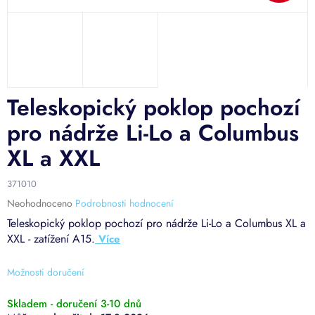
Teleskopický poklop pochozí
pro nádrže Li-Lo a Columbus
XL a XXL
371010
Průměrné
Neohodnoceno
Podrobnosti hodnocení
hodnocení
Teleskopický poklop pochozí pro nádrže Li-Lo a Columbus XL a
produktu
XXL - zatížení A15.
je
0,0
z
Možnosti doručení
5
hvězdiček.
Skladem - doručení 3-10 dnů