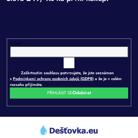
Odebírat newsletter
Vložte svůj e-mail a my vám budeme zasílat informace o
nových produktech na našem e-shopu.
E-mail
Zaškrtnutím souhlasu potvrzujete, že jste seznámen
s
Podmínkami ochrany osobních údajů (GDPR)
a že je v celém
rozsahu přijímáte.
PŘIHLÁSIT SE
Z
á
p