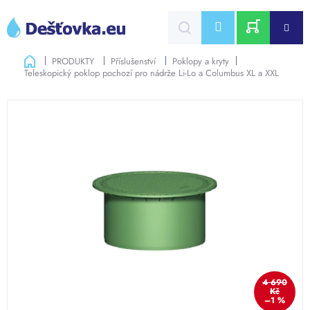
Přejít
na
CZK
obsah
NÁKUPNÍ
Domů
PRODUKTY
Příslušenství
Poklopy a kryty
Teleskopický poklop pochozí pro nádrže Li-Lo a Columbus XL a XXL
KOŠÍK
4 690
Kč
–1 %