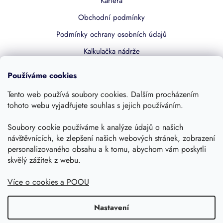
Kariéra
Obchodní podmínky
Podmínky ochrany osobních údajů
Kalkulačka nádrže
Dotace 50% z NZÚ
Používáme cookies
Boost by Pipdrive
Tento web používá soubory cookies. Dalším procházením
Kontakty
tohoto webu vyjadřujete souhlas s jejich používáním.
Soubory cookie používáme k analýze údajů o našich
Sledujte nás
návštěvnících, ke zlepšení našich webových stránek, zobrazení
personalizovaného obsahu a k tomu, abychom vám poskytli
skvělý zážitek z webu.
Více o cookies a POOU
Nastavení
Copyright 2026, Dešťovka.eu
Shoptet