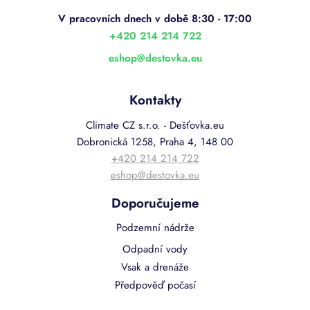
a
t
í
+420 214 214 722
eshop
@
destovka.eu
Kontakty
Climate CZ s.r.o. - Dešťovka.eu
Dobronická 1258, Praha 4, 148 00
+420 214 214 722
eshop@destovka.eu
Doporučujeme
Podzemní nádrže
Odpadní vody
Vsak a drenáže
Předpověď počasí