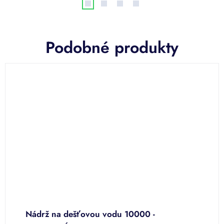
Podobné produkty
m3
Nádrž na dešťovou vodu 10000 -
P