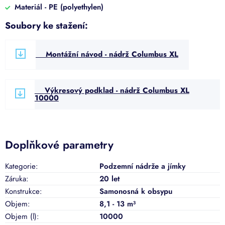
Materiál - PE (polyethylen)
Soubory ke stažení:
Montážní návod - nádrž Columbus XL
Výkresový podklad - nádrž Columbus XL
10000
Doplňkové parametry
Kategorie
:
Podzemní nádrže a jímky
Záruka
:
20 let
Konstrukce
:
Samonosná k obsypu
Objem
:
8,1 - 13 m³
Objem (l)
:
10000