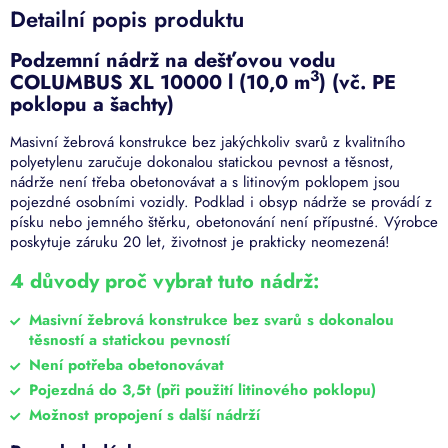
Detailní popis produktu
Podzemní nádrž na dešťovou vodu
3
COLUMBUS XL 10000 l (10,0 m
) (vč. PE
poklopu a šachty)
Masivní žebrová konstrukce bez jakýchkoliv svarů z kvalitního
polyetylenu zaručuje dokonalou statickou pevnost a těsnost,
nádrže není třeba obetonovávat a s litinovým poklopem jsou
pojezdné osobními vozidly. Podklad i obsyp nádrže se provádí z
písku nebo jemného štěrku, obetonování není přípustné. Výrobce
poskytuje záruku 20 let, životnost je prakticky neomezená!
4 důvody proč vybrat tuto nádrž:
Masivní žebrová konstrukce bez svarů s dokonalou
těsností a statickou pevností
Není potřeba obetonovávat
Pojezdná do 3,5t (při použití litinového poklopu)
Možnost propojení s další nádrží