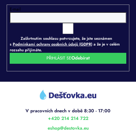
E-mail
Zaškrtnutím souhlasu potvrzujete, že jste seznámen
s
Podmínkami ochrany osobních údajů (GDPR)
a že je v celém
rozsahu přijímáte.
PŘIHLÁSIT SE
Z
á
p
a
t
í
+420 214 214 722
eshop
@
destovka.eu