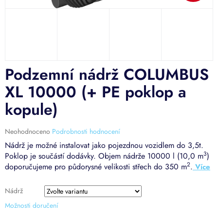
Podzemní nádrž COLUMBUS
XL 10000 (+ PE poklop a
kopule)
Průměrné
Neohodnoceno
Podrobnosti hodnocení
hodnocení
Nádrž je možné instalovat jako pojezdnou vozidlem do 3,5t.
produktu
3
Poklop je součástí dodávky. Objem nádrže 10000 l (10,0 m
)
je
2
doporučujeme pro půdorysné velikosti střech do 350 m
.
0,0
z
5
Nádrž
hvězdiček.
Možnosti doručení