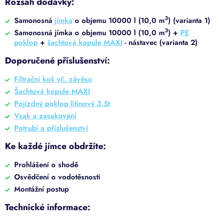
Rozsah dodávky:
3
Samonosná
jímka
o objemu 10000 l (10,0 m
) (varianta 1)
3
Samonosná jímka o objemu 10000 l (10,0 m
) +
PE
poklop
+
šachtová kopule MAXI
- nástavec (varianta 2)
Doporučené příslušenství:
Filtrační koš vč. závěsu
Šachtová kopule MAXI
Pojízdný poklop litinový 3,5t
Vsak a zasakování
Potrubí a příslušenství
Ke každé jímce obdržíte:
Prohlášení o shodě
Osvědčení o vodotěsnosti
Montážní postup
Technické informace: