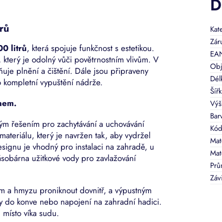
D
rů
Kat
Zár
0 litrů
, která spojuje funkčnost s estetikou.
EA
, který je odolný vůči povětrnostním vlivům. V
Obj
ňuje plnění a čištění. Dále jsou připraveny
Dél
o kompletní vypuštění nádrže.
Šíř
nem.
Výš
Bar
ým řešením pro zachytávání a uchovávání
Kód
ateriálu, který je navržen tak, aby vydržel
Mat
ignu je vhodný pro instalaci na zahradě, u
Mat
sobárna užitkové vody pro zavlažování
Prů
Závi
ám a hmyzu proniknout dovnitř, a výpustným
y do konve nebo napojení na zahradní hadici.
u místo víka sudu.