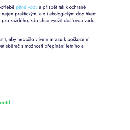
spotřebě
pitné vody
a přispět tak k ochraně
k nejen praktickým, ale i ekologickým doplňkem
ou pro každého, kdo chce využít dešťovou vodu
tit, aby nedošlo vlivem mrazu k poškození.
t sběrač s možností přepínání letního a
í
entil