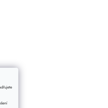
dřujete
pšení