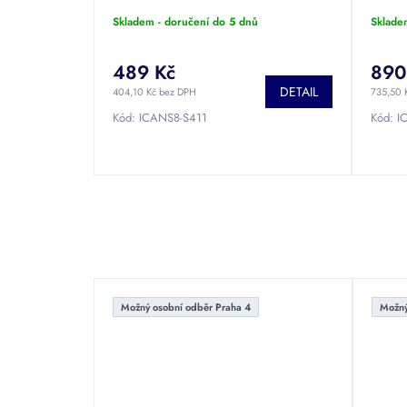
propojovací hadice.
Skladem - doručení do 5 dnů
Sklade
489 Kč
890
DETAIL
404,10 Kč bez DPH
735,50 
Kód:
ICANS8-S411
Kód:
I
Možný osobní odběr Praha 4
Možný