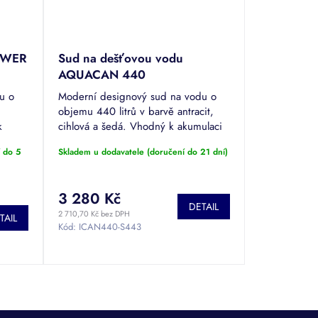
TOWER
Sud na dešťovou vodu
AQUACAN 440
u o
Moderní designový sud na vodu o
objemu 440 litrů v barvě antracit,
k
cihlová a šedá. Vhodný k akumulaci
lévání
dešťové vody pro zalévání na
 do 5
Skladem u dodavatele (doručení do 21 dní)
zahradu i terasu. Povrchová úprava...
3 280 Kč
DETAIL
2 710,70 Kč bez DPH
TAIL
Kód:
ICAN440-S443