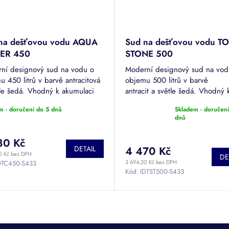
na dešťovou vodu AQUA
Sud na dešťovou vodu 
ER 450
STONE 500
ní designový sud na vodu o
Moderní designový sud na vod
 450 litrů v barvě antracitová
objemu 500 litrů v barvě
tle šedá. Vhodný k akumulaci
antracit a světle šedá. Vhodný 
vé vody pro zalévání na
akumulaci dešťové vody pro za
m - doručení do 5 dnů
Skladem - doručení
y i terasy. Povrchová úprava
a mytí auta. Povrchová úprava
Průměrné
dnů
IUM.
PREMIUM.
hodnocení
produktu
80 Kč
je
DETAIL
4 470 Kč
5,0
0 Kč bez DPH
DE
z
3 694,20 Kč bez DPH
DTC450-S433
Kód:
IDTST500-S433
5
hvězdiček.