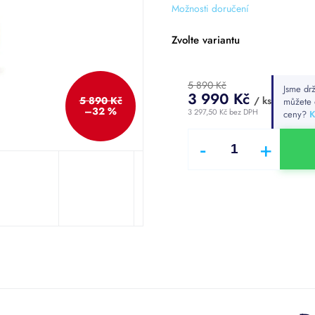
Možnosti doručení
Zvolte variantu
5 890 Kč
Jsme drž
3 990 Kč
5 890 Kč
/ ks
můžete 
–32 %
3 297,50 Kč bez DPH
ceny?
K
Měrná
cena: