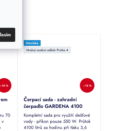
lasím
Novinka
Možný osobní odběr Praha 4
–10 %
–12 %
trem
Čerpací sada - zahradní
čerpadlo GARDENA 4100
Silent
ru 70
Kompletní sada pro využití dešťové
 v
vody - příkon pouze 550 W. Průtok
o
4100 litrů za hodinu při tlaku 3,6