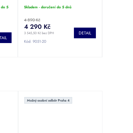
m2
bar. Nízká spotřeba energie a tichý
 do 5
Skladem - doručení do 5 dnů
provoz.
4 890 Kč
4 290 Kč
DETAIL
3 545,50 Kč bez DPH
TAIL
Kód:
9051-20
Možný osobní odběr Praha 4