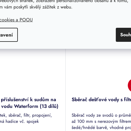
webových stránek, zobrazení personalizovaného obsahu a k tomu,
 vám poskytli skvělý zážitek z webu.
 cookies a POOU
Související produkty
tavení
Souh
 osobní odběr Praha 4
Možný osobní odběr Praha 4
 příslušenství k sudům na
Sběrač dešťové vody s fil
. vodu Waterform (13 dílů)
ek, sběrač, filtr, propojení,
Sběrač vody ze svodů o průmě
ná hadice vč. spojek
až 100 mm s nerezovým filtrem
šedé/hnědé barvě, vhodné pr