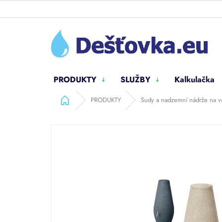
Přejít
na
obsah
PRODUKTY
SLUŽBY
Kalkulačka
Domů
PRODUKTY
Sudy a nadzemní nádrže na 