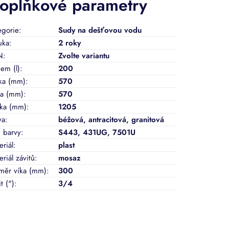
oplňkové parametry
egorie
:
Sudy na dešťovou vodu
uka
:
2 roky
N
:
Zvolte variantu
em (l)
:
200
ka (mm)
:
570
ka (mm)
:
570
ka (mm)
:
1205
va
:
béžová
,
antracitová
,
granitová
 barvy
:
S443, 431UG, 7501U
eriál
:
plast
eriál závitů
:
mosaz
měr víka (mm)
:
300
t (")
:
3/4