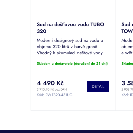
Sud na dešťovou vodu TUBO
Sud 
320
TOW
Moderní designový sud na vodu o
Moder
objemu 320 litrů v barvě granit.
objemu
Vhodný k akumulaci dešťové vody
a svě
pro zalévání na zahradu i terasu.
dešťo
Skladem u dodavatele (doručení do 21 dní)
Sklade
Povrchová úprava PREMIUM.
zahrad
PREM
4 490 Kč
3 5
DETAIL
3 710,70 Kč bez DPH
2 958,7
Kód:
RWT320-431UG
Kód:
I