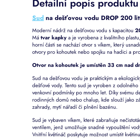
Detailní popis produktu
Sud
na dešťovou vodu DROP 200 lit
Moderní nádrž na dešťovou vodu s kapacitou
20
Má
tvar kapky
a je vyrobena z kvalitního plastu
horní části se nachází otvor s víkem, který usnad
otvory pro kohoutek nebo spojku na hadici a pr
Otvor na kohoutek je umístěn 33 cm nad d
Sud na dešťovou vodu je praktickým a ekologick
dešťové vody. Tento sud je vyroben z odolného m
venkovní podmínky po mnoho let. Díky svému des
rodinných domů nebo chalup, kde slouží jako zá
zahrady, mytí nářadí či plnění bazénu.
Sud je vybaven víkem, které zabraňuje nečistot
ventilem, jenž umožňuje snadné vypouštění vod
Vnitřní květináč poskytuje možnost umístit květin