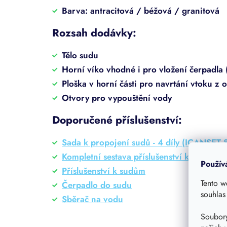
Barva: antracitová / béžová / granitová
Rozsah dodávky:
Tělo sudu
Horní víko vhodné i pro vložení čerpadla
Ploška v horní části pro navrtání vtoku z 
Otvory pro vypouštění vody
Doporučené příslušenství:
Sada k propojení sudů - 4 díly (ICANSET 
Kompletní sestava příslušenství k sudům s
Použív
Příslušenství k sudům
Tento w
Čerpadlo do sudu
souhlas
Sběrač na vodu
Soubory