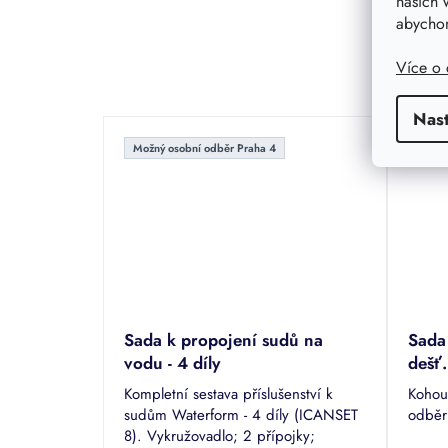
našich 
abychom
Více o
Nas
Možný osobní odběr Praha 4
Možný
Sada k propojení sudů na
Sada
vodu - 4 díly
dešť
Kompletní sestava příslušenství k
Kohout
sudům Waterform - 4 díly (ICANSET
odběr
8). Vykružovadlo; 2 přípojky;