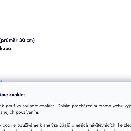
 (průměr 30 cm)
okapu
8)
e sběračem - 13 dílů (ICANSET 7)
áme cookies
eb používá soubory cookies. Dalším procházením tohoto webu vyja
 s jejich používáním.
 cookie používáme k analýze údajů o našich návštěvnících, ke zle