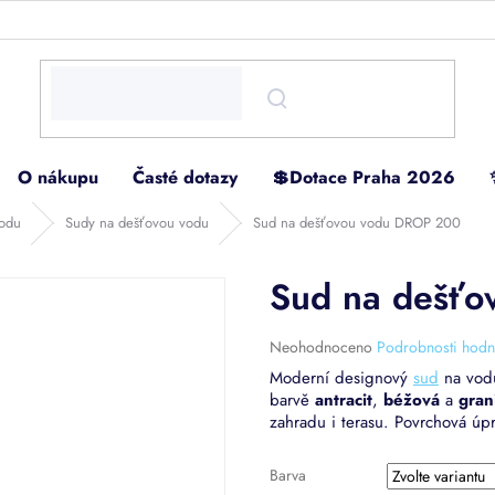
O nákupu
Časté dotazy
💲Dotace Praha 2026
vodu
Sudy na dešťovou vodu
Sud na dešťovou vodu DROP 200
Sud na dešť
Průměrné
Neohodnoceno
Podrobnosti hodn
hodnocení
Moderní designový
sud
na vod
produktu
barvě
antracit
,
béžová
a
gran
je
zahradu i terasu. Povrchová úp
0,0
z
5
Barva
hvězdiček.