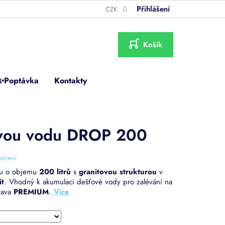
Přihlášení
CZK
NÁKUPNÍ
KOŠÍK
✨Poptávka
Kontakty
ovou vodu DROP 200
ocení
u o objemu
200 litrů
s
granitovou strukturou
v
it
. Vhodný k akumulaci dešťové vody pro zalévání na
rava
PREMIUM
.