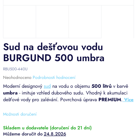
Sud na dešťovou vodu
BURGUND 500 umbra
RBU500-440U
Průměrné
Neohodnoceno
Podrobnosti hodnocení
hodnocení
Moderní designový
sud
na vodu o objemu
500 litrů
v barvě
produktu
umbra
- imituje vzhled dubového sudu. Vhodný k akumulaci
je
dešťové vody pro zalévání. Povrchová úprava
PREMIUM
.
0,0
z
5
Možnosti doručení
hvězdiček.
Skladem u dodavatele (doručení do 21 dní)
24.8.2026