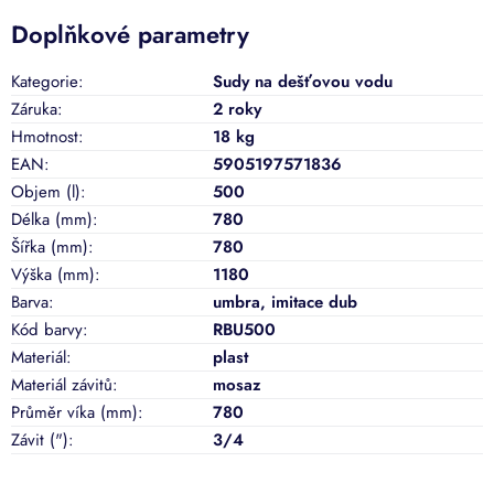
Doplňkové parametry
Kategorie
:
Sudy na dešťovou vodu
Záruka
:
2 roky
Hmotnost
:
18 kg
EAN
:
5905197571836
Objem (l)
:
500
Délka (mm)
:
780
Šířka (mm)
:
780
Výška (mm)
:
1180
Barva
:
umbra
,
imitace dub
Kód barvy
:
RBU500
Materiál
:
plast
Materiál závitů
:
mosaz
Průměr víka (mm)
:
780
Závit (")
:
3/4