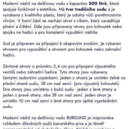
Moderní nádrž na dešťovou vodu s kapacitou
500 litrů
, která
spojuje funkčnost s estetikou. Má
tvar tradičního sudu
a je
vyrobena z kvalitního plastu, který je odolný vůči povětrnostním
vlivům. V horní části se nachází otvor s víkem, který usnadňuje
plnění a čištění. Dále jsou připraveny otvory pro kohoutek nebo
spojku na hadici a pro kompletní vypuštění nádrže.
Sud je připraven na připojení k okapovým svodům. Je vybaven
otvorem pro vypouštění a otvorem pro kohoutek nebo zahradní
hadici.
Závitové otvory o průměru 2,4 cm pro připojení výpustného
ventilů nebo zahradní hadice. Tyto otvory jsou vybaveny
černými sudovými ucpávkami. Jeden z otvorů je umístěn čelně na
přední straně sudu, 38 cm nad zemí. (pro výpustný kohoutek).
Dva otvory jsou umístěny z boků sudu - jeden z levé strany a
jeden z pravé strany, oba 38 cm nad zemí. Jeden otvor je
umístěn 10 cm nad zemí z levé strany pro úplné vyprázdnění
sudu.
Moderní nádrž na dešťovou vodu BURGUND je inspirována
vzhledem dřevěných sudů bavorského piva a je téměř