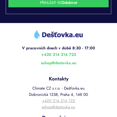
PŘIHLÁSIT SE
Z
á
p
a
t
í
+420 214 214 722
eshop
@
destovka.eu
Kontakty
Climate CZ s.r.o. - Dešťovka.eu
Dobronická 1258, Praha 4, 148 00
+420 214 214 722
eshop@destovka.eu