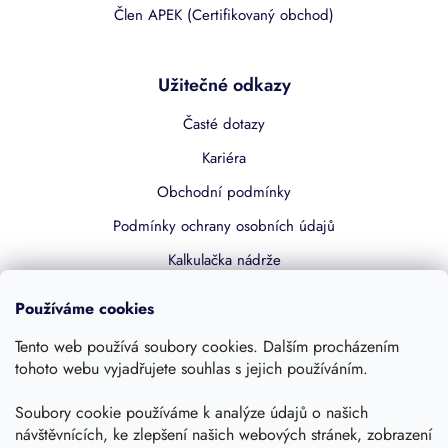
Člen APEK (Certifikovaný obchod)
Užitečné odkazy
Časté dotazy
Kariéra
Obchodní podmínky
Podmínky ochrany osobních údajů
Kalkulačka nádrže
Dotace 50% z NZÚ
Používáme cookies
Boost by Pipdrive
Tento web používá soubory cookies. Dalším procházením
Kontakty
tohoto webu vyjadřujete souhlas s jejich používáním.
Sledujte nás
Soubory cookie používáme k analýze údajů o našich
návštěvnících, ke zlepšení našich webových stránek, zobrazení