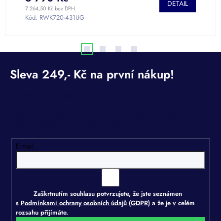
DETAIL
7 264,50 Kč bez DPH
4 
Kód:
RWK720-431UG
K
Odebírat newsletter
Vložte svůj e-mail a my vám budeme zasílat informace o
nových produktech na našem e-shopu.
E-mail
Zaškrtnutím souhlasu potvrzujete, že jste seznámen
s
Podmínkami ochrany osobních údajů (GDPR)
a že je v celém
rozsahu přijímáte.