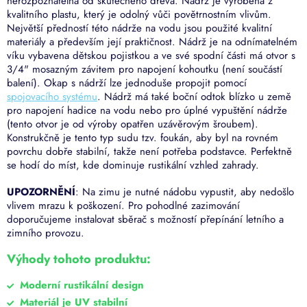
nerozpoznatelná od skutečného dřeva. Nádrž je vyrobena z
kvalitního plastu, který je odolný vůči povětrnostním vlivům.
Největší předností této nádrže na vodu jsou použité kvalitní
materiály a především její praktičnost. Nádrž je na odnímatelném
víku vybavena dětskou pojistkou a ve své spodní části má otvor s
3/4" mosazným závitem pro napojení kohoutku (není součástí
balení). Okap s nádrží lze jednoduše propojit pomocí
spojovacího systému
. Nádrž má také boční odtok blízko u země
pro napojení hadice na vodu nebo pro úplné vypuštění nádrže
(tento otvor je od výroby opatřen uzávěrovým šroubem).
Konstrukčně je tento typ sudu tzv. foukán, aby byl na rovném
povrchu dobře stabilní, takže není potřeba podstavce. Perfektně
se hodí do míst, kde dominuje rustikální vzhled zahrady.
UPOZORNĚNÍ
: Na zimu je nutné nádobu vypustit, aby nedošlo
vlivem mrazu k poškození. Pro pohodlné zazimování
doporučujeme instalovat sběrač s možností přepínání letního a
zimního provozu.
Výhody tohoto produktu:
Moderní rustikální design
Materiál je UV stabilní