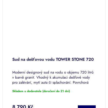
Sud na dešťovou vodu TOWER STONE 720
S
 o
Moderní designový sud na vodu o objemu 720 litrů
M
v barvě granit. Vhodný k akumulaci dešťové vody
v
pro zalévání, mytí auta či splachování. Povrchová
a
úprava PREMIUM.
s
Skladem u dodavatele (doručení do 21 dní)
S
4
8 790 Kč