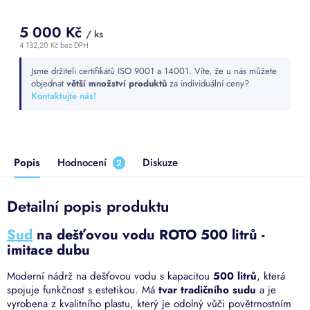
5 000 Kč
/ ks
4 132,20 Kč bez DPH
Měrná
Jsme držiteli certifikátů ISO 9001 a 14001. Víte, že u nás můžete
cena:
objednat
větší množství produktů
za individuální ceny?
Kontaktujte nás!
Popis
Hodnocení
Diskuze
2
Detailní popis produktu
Sud
na dešťovou vodu ROTO 500 litrů -
imitace dubu
Moderní nádrž na dešťovou vodu s kapacitou
500 litrů
, která
spojuje funkčnost s estetikou. Má
tvar tradičního sudu
a je
vyrobena z kvalitního plastu, který je odolný vůči povětrnostním