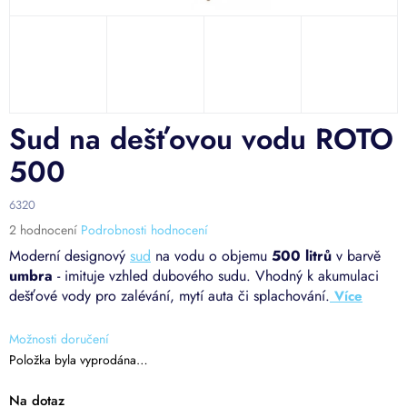
Sud na dešťovou vodu ROTO
500
6320
Průměrné
2 hodnocení
Podrobnosti hodnocení
hodnocení
Moderní designový
sud
na vodu o objemu
500 litrů
v barvě
produktu
umbra
- imituje vzhled dubového sudu. Vhodný k akumulaci
je
dešťové vody pro zalévání, mytí auta či splachování.
5,0
z
5
Možnosti doručení
hvězdiček.
Položka byla vyprodána…
Na dotaz