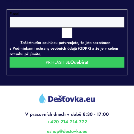
nových produktech na našem e-shopu.
E-mail
Zaškrtnutím souhlasu potvrzujete, že jste seznámen
s
Podmínkami ochrany osobních údajů (GDPR)
a že je v celém
rozsahu přijímáte.
PŘIHLÁSIT SE
Z
á
p
a
t
í
+420 214 214 722
eshop
@
destovka.eu