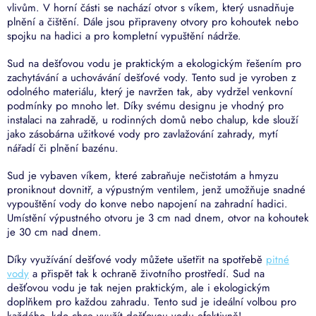
vlivům. V horní části se nachází otvor s víkem, který usnadňuje
plnění a čištění. Dále jsou připraveny otvory pro kohoutek nebo
spojku na hadici a pro kompletní vypuštění nádrže.
Sud na dešťovou vodu je praktickým a ekologickým řešením pro
zachytávání a uchovávání dešťové vody. Tento sud je vyroben z
odolného materiálu, který je navržen tak, aby vydržel venkovní
podmínky po mnoho let. Díky svému designu je vhodný pro
instalaci na zahradě, u rodinných domů nebo chalup, kde slouží
jako zásobárna užitkové vody pro zavlažování zahrady, mytí
nářadí či plnění bazénu.
Sud je vybaven víkem, které zabraňuje nečistotám a hmyzu
proniknout dovnitř, a výpustným ventilem, jenž umožňuje snadné
vypouštění vody do konve nebo napojení na zahradní hadici.
Umístění výpustného otvoru je 3 cm nad dnem, otvor na kohoutek
je 30 cm nad dnem.
Díky využívání dešťové vody můžete ušetřit na spotřebě
pitné
vody
a přispět tak k ochraně životního prostředí. Sud na
dešťovou vodu je tak nejen praktickým, ale i ekologickým
doplňkem pro každou zahradu. Tento sud
je ideální volbou pro