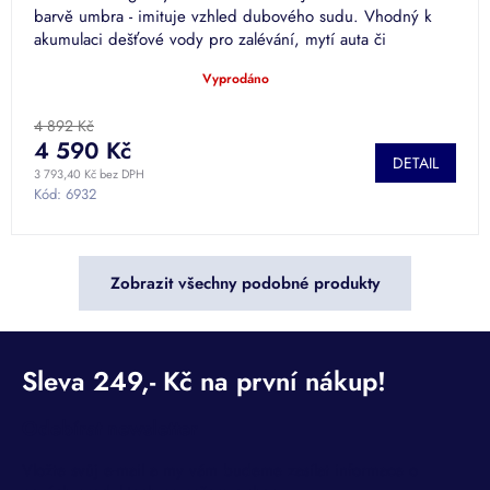
barvě umbra - imituje vzhled dubového sudu. Vhodný k
akumulaci dešťové vody pro zalévání, mytí auta či
splachování.
Vyprodáno
Průměrné
hodnocení
produktu
4 892 Kč
je
4 590 Kč
DETAIL
5,0
3 793,40 Kč bez DPH
z
Kód:
6932
5
hvězdiček.
Zobrazit všechny podobné produkty
Odebírat newsletter
Vložte svůj e-mail a my vám budeme zasílat informace o