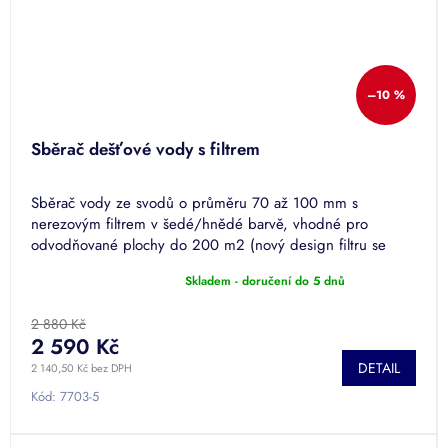
–10 %
Sběrač dešťové vody s filtrem
Sběrač vody ze svodů o průměru 70 až 100 mm s
nerezovým filtrem v šedé/hnědé barvě, vhodné pro
odvodňované plochy do 200 m2 (nový design filtru se
75% větší plochou filtrace)
Skladem - doručení do 5 dnů
Průměrné
hodnocení
produktu
2 880 Kč
je
2 590 Kč
5,0
DETAIL
2 140,50 Kč bez DPH
z
5
Kód:
7703-5
hvězdiček.