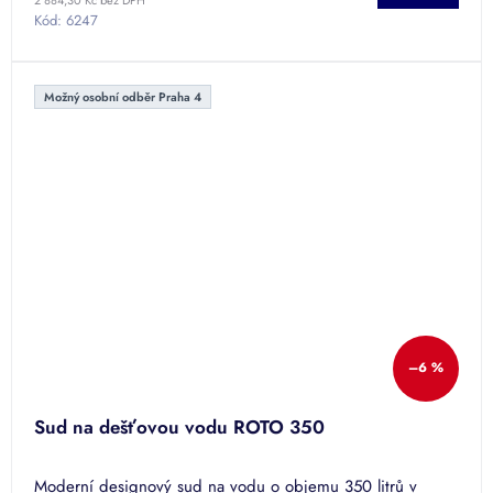
2 884,30 Kč bez DPH
z
Kód:
6247
5
hvězdiček.
Možný osobní odběr Praha 4
–6 %
Sud na dešťovou vodu ROTO 350
Moderní designový sud na vodu o objemu 350 litrů v