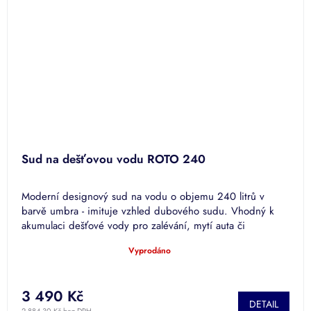
Sud na dešťovou vodu ROTO 240
Moderní designový sud na vodu o objemu 240 litrů v
barvě umbra - imituje vzhled dubového sudu. Vhodný k
akumulaci dešťové vody pro zalévání, mytí auta či
splachování.
Vyprodáno
Průměrné
hodnocení
produktu
je
3 490 Kč
DETAIL
4,9