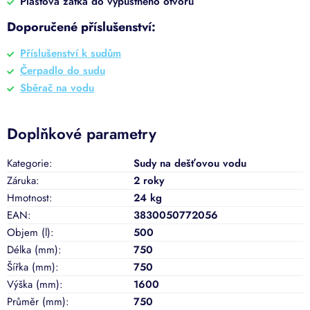
Plastová zátka do výpustného otvoru
Doporučené příslušenství:
Příslušenství k sudům
Čerpadlo do sudu
Sběrač na vodu
Doplňkové parametry
Kategorie
:
Sudy na dešťovou vodu
Záruka
:
2 roky
Hmotnost
:
24 kg
EAN
:
3830050772056
Objem (l)
:
500
Délka (mm)
:
750
Šířka (mm)
:
750
Výška (mm)
:
1600
Průměr (mm)
:
750