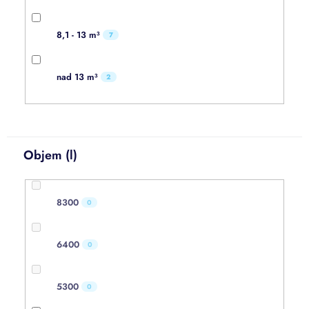
8,1 - 13 m³
7
nad 13 m³
2
Objem (l)
8300
0
6400
0
5300
0