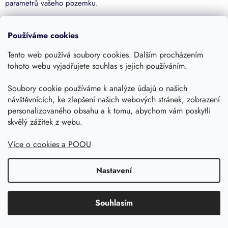
parametrů vašeho pozemku.
Při výběru té správné sestavy pro retenci se můžete rozhodovat
na základě tří technologických úrovní filtrace:
Používáme cookies
Sada PLUS
: Ekonomická a spolehlivá varianta se základním
Tento web používá soubory cookies. Dalším procházením
košíkovým filtrem a bezpečnostním přepadovým sifonem proti
tohoto webu vyjadřujete souhlas s jejich používáním.
zápachu a hlodavcům.
Sada TOP
: Střední třída s vysoce odolným nerezovým filtrem a
Soubory cookie používáme k analýze údajů o našich
tichým nátokovým kolenem, které eliminuje víření usazeného
návštěvnících, ke zlepšení našich webových stránek, zobrazení
sedimentu.
personalizovaného obsahu a k tomu, abychom vám poskytli
Sada FLOW
: Prémiové a prakticky bezúdržbové řešení se
samočistícím filtrem, který splachuje nečistoty rovnou do
skvělý zážitek z webu.
přepadové kanalizace.
Více o cookies a POOU
Všechny nádrže v naší nabídce vynikají stoprocentní těsností,
vysokou statickou odolností a dlouhou životností. Instalace do
země je díky promyšlené konstrukci maximálně efektivní. Vyberte
Nastavení
si objem a variantu filtrace, která nejlépe odpovídá vašim
projektovým záměrům a začněte využívat přírodní zdroje na
maximum.
Souhlasím