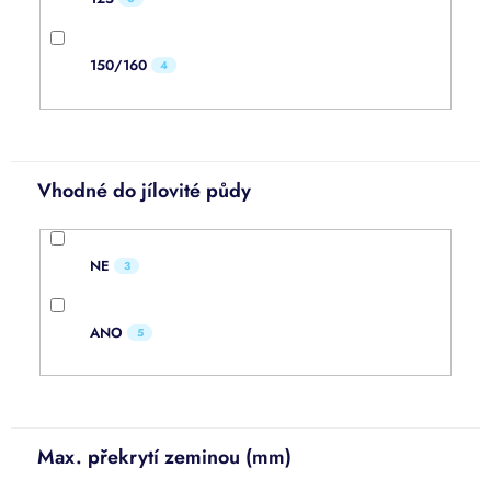
150/160
4
Vhodné do jílovité půdy
NE
3
ANO
5
Max. překrytí zeminou (mm)