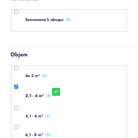
Samonosná k obsypu
8
Objem
do 2 m³
2
2,1 - 4 m³
8
4,1 - 6 m³
9
6,1 - 8 m³
5