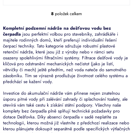
5
hvězdiček.
8
položek celkem
O
v
l
Kompletní podzemní nádrže na dešťovou vodu bez
á
čerpadla
jsou perfektní volbou pro stavebníky, zahrádkáře i
d
majitele rodinných domů, kteří preferují individuální řešení
a
čerpací techniky. Tato kategorie sdružuje robustní plastové
c
retenční nádrže, které jsou již z výroby nebo v rámci setu
í
osazeny spolehlivými filtračními systémy. Filtrace dešťové vody je
p
klíčová pro odstranění mechanických nečistot (jako je listí,
r
větvičky či mech) ještě předtím, než voda nateče do samotného
v
zásobníku. Tím se výrazně prodlužuje životnost celého systému a
k
předchází se kažení vody.
y
v
Investice do akumulační nádrže vám přinese nejen znatelnou
ý
úsporu pitné vody při zalévání zahrady či splachování toalety, ale
p
otevírá vám také cestu k získání státní podpory. Všechny naše
i
komplety bez čerpadla plně splňují technické požadavky pro
s
dotace Dešťovka. Díky absenci čerpadla v sadě neplatíte za
u
technologii, kterou možná již vlastníte z předchozí realizace nebo
kterou plánujete dokoupit separátně podle specifických výtlačných