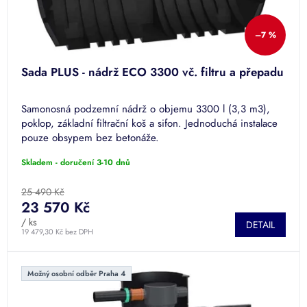
k
t
ů
–7 %
Sada PLUS - nádrž ECO 3300 vč. filtru a přepadu
Samonosná podzemní nádrž o objemu 3300 l (3,3 m3),
poklop, základní filtrační koš a sifon. Jednoduchá instalace
pouze obsypem bez betonáže.
Skladem - doručení 3-10 dnů
25 490 Kč
23 570 Kč
/ ks
DETAIL
19 479,30 Kč bez DPH
Možný osobní odběr Praha 4