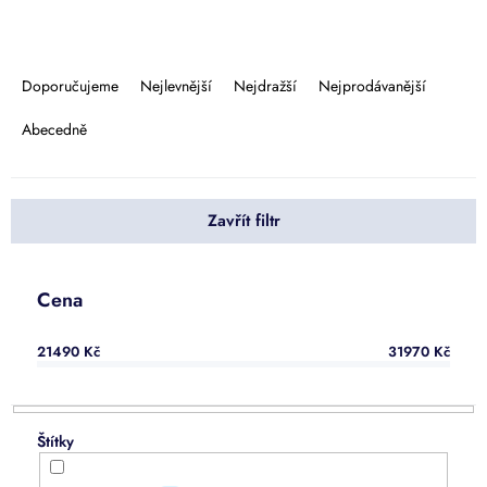
Ř
a
Doporučujeme
Nejlevnější
Nejdražší
Nejprodávanější
z
e
Abecedně
n
í
p
Zavřít filtr
r
o
d
u
Cena
k
t
21490
Kč
31970
Kč
ů