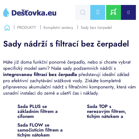
Přejít
na
CZK
obsah
NÁKUPNÍ
Domů
PRODUKTY
Kompletní sestavy
Sady bez čerpadel
KOŠÍK
Sady nádrží s filtrací bez čerpadel
Máte již doma funkční ponorné čerpadlo,
nebo si chcete vybrat
specifický model sami?
Naše sady podzemních nádrží s
integrovanou filtrací bez čerpadla
představují ideální základ
pro efektivní zachytávání srážkové vody.
Získáte kompletně
připravenou akumulační nádrž s filtračními komponenty,
která vám
usnadní instalaci do země a ušetří čas i náklady.
Sada PLUS se
Sada TOP s
základním filtrem a
nerezovým filtrem,
sifonem
tichým nátokem a
sifonem
Sada FLOW se
samočistícím filtrem a
tichým nátokem