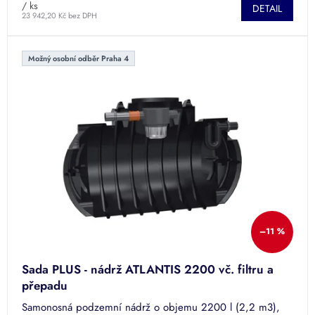
/ ks
DETAIL
23 942,20 Kč bez DPH
Možný osobní odběr Praha 4
–11 %
Sada PLUS - nádrž ATLANTIS 2200 vč. filtru a
přepadu
Samonosná podzemní nádrž o objemu 2200 l (2,2 m3),