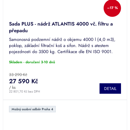
–17 %
Sada PLUS - nádrž ATLANTIS 4000 vč. filtru a
přepadu
Samonosná podzemní nádrž o objemu 4000 l (4,0 m3),
poklop, základní filtrační koš a sifon. Nádrž s atestem
pojezdnosti do 3500 kg. Certifikace dle EN ISO 9001.
Skladem - doručení 3-10 dnů
33 290 Kč
27 590 Kč
/ ks
DETAIL
22 801,70 Kč bez DPH
Možný osobní odběr Praha 4