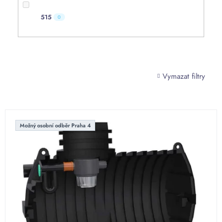
515
0
Vymazat filtry
V
ý
Možný osobní odběr Praha 4
p
i
s
p
r
o
d
u