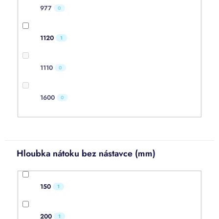
977
0
1120
1
1110
0
1600
0
Hloubka nátoku bez nástavce (mm)
150
1
200
1