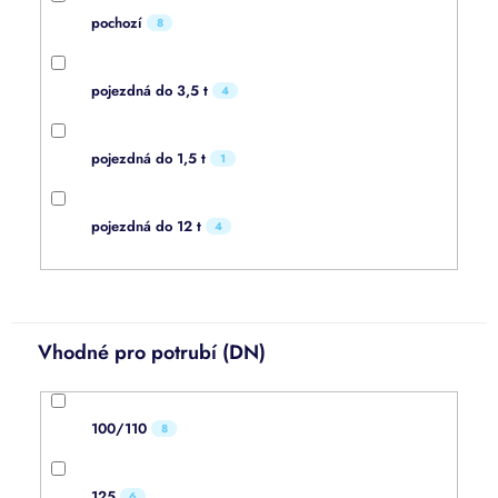
pochozí
8
pojezdná do 3,5 t
4
pojezdná do 1,5 t
1
pojezdná do 12 t
4
Vhodné pro potrubí (DN)
100/110
8
125
6