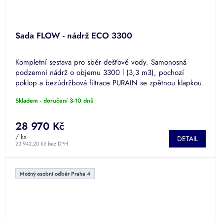
Sada FLOW - nádrž ECO 3300
Kompletní sestava pro sběr dešťové vody. Samonosná
podzemní nádrž o objemu 3300 l (3,3 m3), pochozí
poklop a bezúdržbová filtrace PURAIN se zpětnou klapkou.
Skladem - doručení 3-10 dnů
28 970 Kč
/ ks
DETAIL
23 942,20 Kč bez DPH
Možný osobní odběr Praha 4