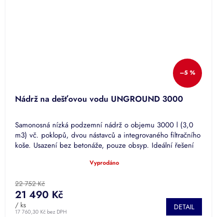
–5 %
Nádrž na dešťovou vodu UNGROUND 3000
Samonosná nízká podzemní nádrž o objemu 3000 l (3,0
m3) vč. poklopů, dvou nástavců a integrovaného filtračního
koše. Usazení bez betonáže, pouze obsyp. Ideální řešení
pro...
Vyprodáno
Průměrné
hodnocení
produktu
22 752 Kč
je
21 490 Kč
5,0
/ ks
DETAIL
z
17 760,30 Kč bez DPH