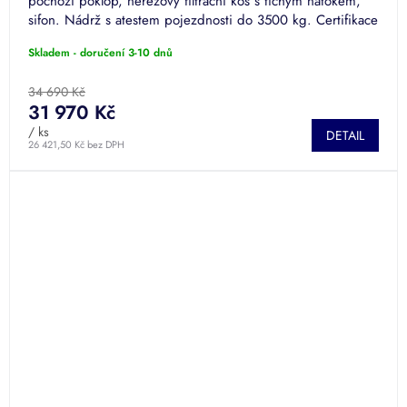
pochozí poklop, nerezový filtrační koš s tichým nátokem,
sifon. Nádrž s atestem pojezdnosti do 3500 kg. Certifikace
dle EN ISO...
Skladem - doručení 3-10 dnů
34 690 Kč
31 970 Kč
/ ks
DETAIL
26 421,50 Kč bez DPH