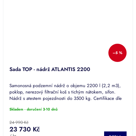
–5 %
Sada TOP - nádrž ATLANTIS 2200
Samonosná podzemní nádrž o objemu 2200 l (2,2 m3),
poklop, nerezový filtrační koš s tichým nátokem, sifon.
Nádrž s atestem pojezdnosti do 3500 kg. Certifikace dle
EN ISO 9001.
Skladem - doručení 3-10 dnů
24 990 Kč
23 730 Kč
/ ks