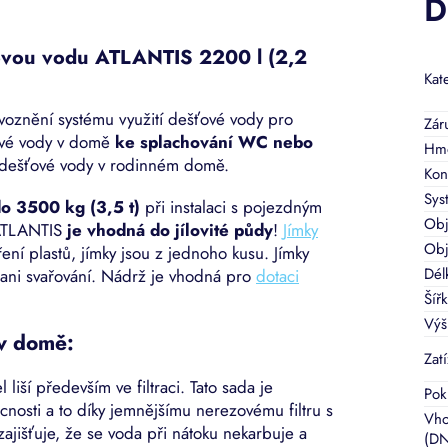
D
ovou vodu ATLANTIS 2200 l (2,2
Kat
voznění systému využití dešťové vody pro
Zár
ťové vody v domě
ke splachování WC nebo
Hmo
í dešťové vody v rodinném domě.
Kon
Sys
do 3500 kg (3,5 t)
při instalaci s pojezdným
Ob
 ATLANTIS
je vhodná do jílovité půdy
!
Jímky
Obj
ní plastů, jímky jsou z jednoho kusu. Jímky
Dél
ani svařování. Nádrž je vhodná pro
dotaci
Šíř
Výš
 v domě:
Zat
iší především ve filtraci. Tato sada je
Pok
nosti a to díky jemnějšímu nerezovému filtru s
Vho
zajišťuje, že se voda při nátoku nekarbuje a
(DN