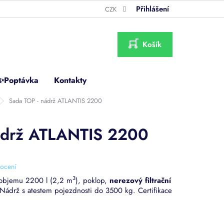
Přihlášení
CZK
NÁKUPNÍ
KOŠÍK
✨Poptávka
Kontakty
Sada TOP - nádrž ATLANTIS 2200
ádrž ATLANTIS 2200
ocení
3
objemu 2200 l (2,2 m
), poklop,
nerezový filtrační
. Nádrž s atestem pojezdnosti do 3500 kg. Certifikace