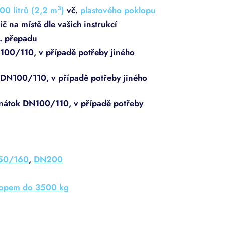
3
0 litrů (2,2 m
)
vč.
plastového poklopu
č na místě dle vašich instrukcí
. přepadu
100/110, v případě potřeby jiného
 DN100/110, v případě potřeby jiného
 nátok DN100/110, v případě potřeby
50/160
,
DN200
lopem do 3500 kg