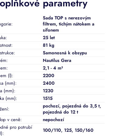
oplňkové parametry
Sada TOP s nerezovým
egorie
:
filtrem, tichým nátokem a
sifonem
uka
:
25 let
tnost
:
81 kg
strukce
:
Samonosná k obsypu
tém
:
Nautilus Gera
jem
:
2,1 - 4 m³
em (l)
:
2200
ka (mm)
:
2400
ka (mm)
:
1230
ka (mm)
:
1515
pochozí
,
pojezdná do 3,5 t
,
ížení
:
pojezdná do 12 t
lop v ceně
:
nepochozí
dné pro potrubí
100/110
,
125
,
150/160
)
: