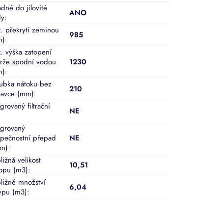
dné do jílovité
ANO
dy
:
. překrytí zeminou
985
m)
:
. výška zatopení
rže spodní vodou
1230
m)
:
ubka nátoku bez
210
tavce (mm)
:
grovaný filtrační
NE
:
egrovaný
pečnostní přepad
NE
on)
:
ližná velikost
10,51
opu (m3)
:
bližné množství
6,04
ypu (m3)
: