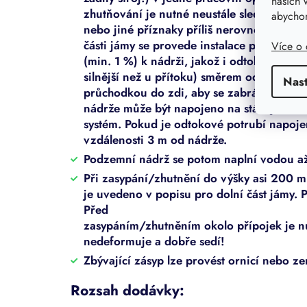
našich 
zhutňování je nutné neustále sledovat, zd
abychom
nebo jiné příznaky příliš nerovnoměrného
části jámy se provede instalace přítokové
Více o
(min. 1 %) k nádrži, jakož i odtokové pot
silnější než u přítoku) směrem od nádrže.
Nas
průchodkou do zdi, aby se zabránilo pron
nádrže může být napojeno na stávající ka
systém. Pokud je odtokové potrubí napoje
vzdálenosti 3 m od nádrže.
Podzemní nádrž se potom naplní vodou až
Při zasypání/zhutnění do výšky asi 200 m
je uvedeno v popisu pro dolní část jámy. 
Před
zasypáním/zhutněním okolo přípojek je nut
nedeformuje a dobře sedí!
Zbývající zásyp lze provést ornicí nebo 
Rozsah dodávky: