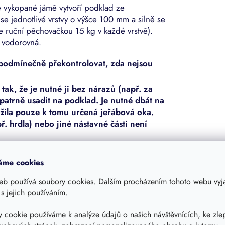
e vykopané jámě vytvoří podklad ze
e jednotlivé vrstvy o výšce 100 mm a silně se
e ruční pěchovačkou 15 kg v každé vrstvě).
 vodorovná.
ezpodmínečně překontrolovat, zda nejsou
ak, že je nutné ji bez nárazů (např. za
patrně usadit na podklad. Je nutné dbát na
žila pouze k tomu určená jeřábová oka.
ř. hrdla) nebo jiné nástavné části není
rovná se. Použít se smí pouze kryty šachet
áme cookies
ji naplnit asi do výše 50 cm vodou.
eb používá soubory cookies. Dalším procházením tohoto webu vyja
loviny výšky nádrže bez dómu) se provede
 s jejich používáním.
 ve vrstvách po 100 mm, a to v šířce
e ručním pěchovadlem 15 kg (nepoužívat
 cookie používáme k analýze údajů o našich návštěvnících, ke zle
a každou vrstvu. Během zasypávání a