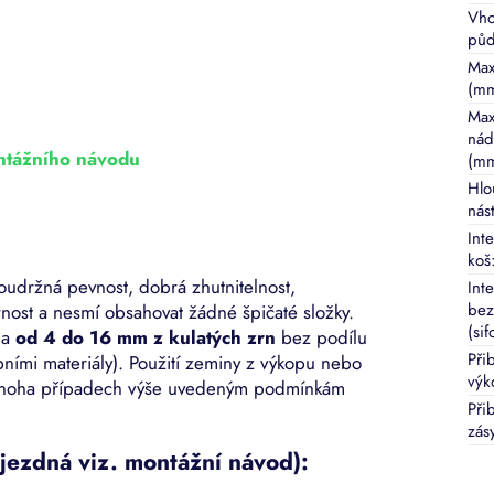
Vho
pů
Max
(m
Max
nád
ontážního návodu
(m
Hlo
nás
Inte
koš
soudržná pevnost, dobrá zhutnitelnost,
Int
bez
nost a nesmí obsahovat žádné špičaté složky.
(sif
na
od 4 do 16 mm z kulatých zrn
bez podílu
Přib
ními materiály). Použití zeminy z výkopu nebo
výk
 mnoha případech výše uvedeným podmínkám
Při
zás
jezdná viz. montážní návod):