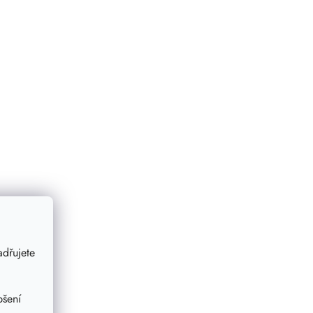
dřujete
pšení