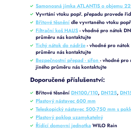
Samonosná jímka ATLANTIS o objemu 220
Vyvrtání vtoku popř. přepadu provede řidi
Břitové těsnění
dle vyvrtaného vtoku popř
Filtrační koš HAUS
- vhodné pro nátok DN
průměru nás kontaktujte
Tichý nátok do nádrže
- vhodné pro nátok
průměru nás kontaktujte
Bezpečnostní přepad - sifon
- vhodné pro
jiného průměru nás kontaktujte
Doporučené příslušenství:
Břitové těsnění
DN100/110
,
DN125
,
DN1
Plastový nástavec 600 mm
Teleskopický nástavec 500-750 mm s pok
Plastový poklop uzamykatelný
Řídící
domovní jednotka
WILO Rain