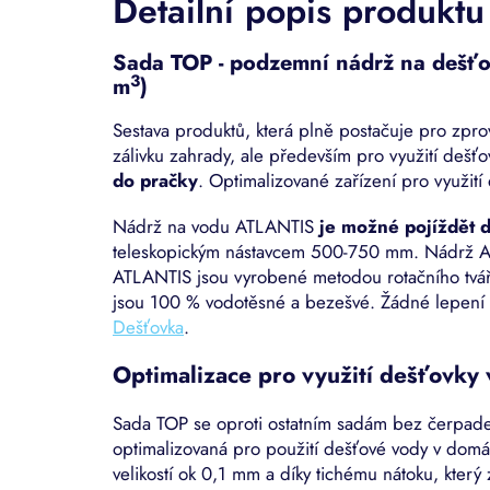
Detailní popis produktu
Sada TOP - podzemní nádrž na dešť
3
m
)
Sestava produktů, která plně postačuje pro zpro
zálivku zahrady, ale především pro využití deš
do pračky
. Optimalizované zařízení pro využit
Nádrž na vodu ATLANTIS
je možné pojíždět 
teleskopickým nástavcem 500-750 mm. Nádrž
ATLANTIS jsou vyrobené metodou rotačního tváře
jsou 100 % vodotěsné a bezešvé. Žádné lepení 
Dešťovka
.
Optimalizace pro využití dešťovky
Sada TOP se oproti ostatním sadám bez čerpadel l
optimalizovaná pro použití dešťové vody v domác
velikostí ok 0,1 mm a díky tichému nátoku, který 