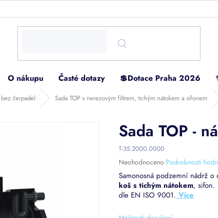
O nákupu
Časté dotazy
💲Dotace Praha 2026
 bez čerpadel
Sada TOP s nerezovým filtrem, tichým nátokem a sifonem
Sada TOP - n
T-35.2000.0000
Průměrné
Neohodnoceno
Podrobnosti hodn
hodnocení
Samonosná podzemní nádrž o 
produktu
koš s tichým nátokem
, sifon
je
dle EN ISO 9001.
0,0
z
5
Možnosti doručení