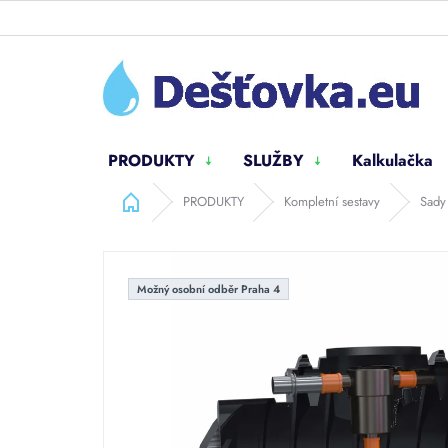
Přejít
na
obsah
PRODUKTY
SLUŽBY
Kalkulačka
Domů
PRODUKTY
Kompletní sestavy
Sady
Možný osobní odběr Praha 4