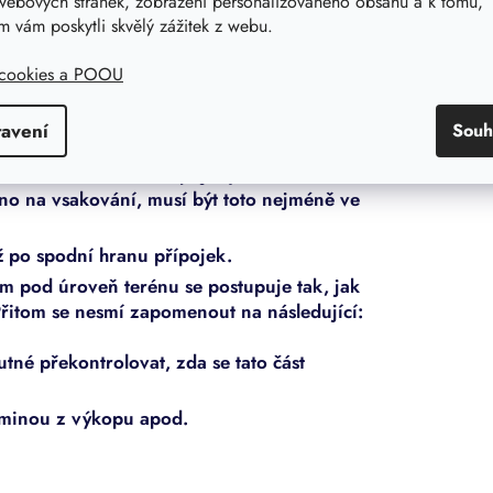
webových stránek, zobrazení personalizovaného obsahu a k tomu,
a nejsou na nádrži viditelné deformace
 vám poskytli skvělý zážitek z webu.
 zhutňování. Po zasypání/zhutnění dolní
ho potrubí a ochranné trubky se spádem
 cookies a POOU
rubí se spádem (min. 1 %, stejné nebo
 Ochranná trubka musí být nainstalována s
tavení
Souh
ikání vody do sklepa. Odtokové potrubí
nalizaci nebo za ní napojený vsakovací
no na vsakování, musí být toto nejméně ve
 po spodní hranu přípojek.
m pod úroveň terénu se postupuje tak, jak
Přitom se nesmí zapomenout na následující:
né překontrolovat, zda se tato část
zeminou z výkopu apod.