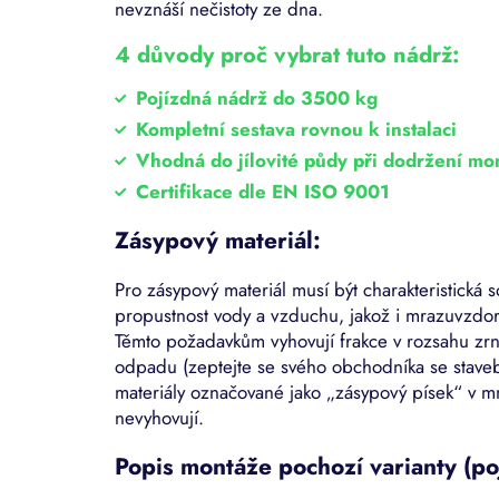
nevznáší nečistoty ze dna.
4 důvody proč vybrat tuto nádrž:
Pojízdná nádrž do 3500 kg
Kompletní sestava rovnou k instalaci
Vhodná do jílovité půdy při dodržení m
Certifikace dle EN ISO 9001
Zásypový materiál:
Pro zásypový materiál musí být charakteristická 
propustnost vody a vzduchu, jakož i mrazuvzdor
Těmto požadavkům vyhovují frakce v rozsahu zr
odpadu (zeptejte se svého obchodníka se staveb
materiály označované jako „zásypový písek“ v
nevyhovují.
Popis montáže pochozí varianty (po