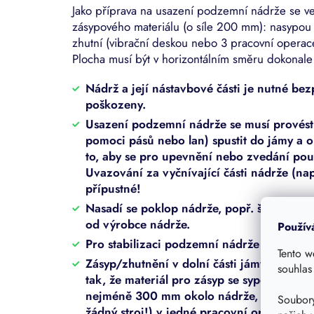
Jako příprava na usazení podzemní nádrže se v
zásypového materiálu (o síle 200 mm): nasypou s
zhutní (vibrační deskou nebo 3 pracovní operac
Plocha musí být v horizontálním směru dokonale
Nádrž a její nástavbové části je nutné b
poškozeny.
Usazení podzemní nádrže se musí provést t
pomoci pásů nebo lan) spustit do jámy a o
to, aby se pro upevnění nebo zvedání pou
Uvazování za vyčnívající části nádrže (nap
přípustné!
Nasadí se poklop nádrže, popř. šachty a vy
od výrobce nádrže.
Použív
Pro stabilizaci podzemní nádrže je nutné 
Tento w
Zásyp/zhutnění v dolní části jámy (do po
souhlas
tak, že materiál pro zásyp se sype do jámy
nejméně 300 mm okolo nádrže, a zhutní s
Soubory
žádný stroj!) v jedné pracovní operaci n