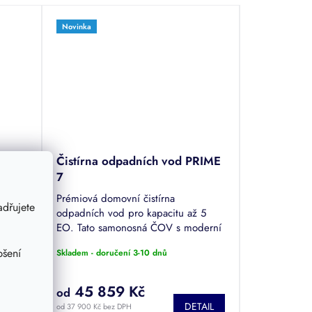
Novinka
r
Čistírna odpadních vod PRIME
7
 vodu
Prémiová domovní čistírna
dřujete
) se
odpadních vod pro kapacitu až 5
EO. Tato samonosná ČOV s moderní
SBR technologií zaručuje vysokou
pšení
Skladem - doručení 3-10 dnů
kvalitu přečištění (certifikace EN
12566-3) a nízké...
45 859 Kč
od
TAIL
DETAIL
od 37 900 Kč bez DPH