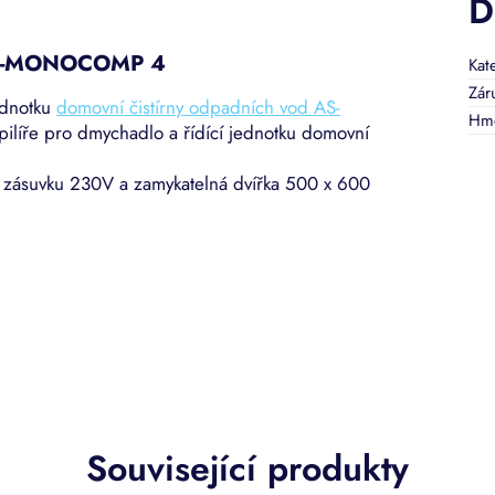
D
 AS-MONOCOMP 4
Kat
Zár
jednotku
domovní čistírny odpadních vod AS-
Hmo
 pilíře pro dmychadlo a řídící jednotku domovní
u zásuvku 230V a zamykatelná dvířka 500 x 600
Související produkty