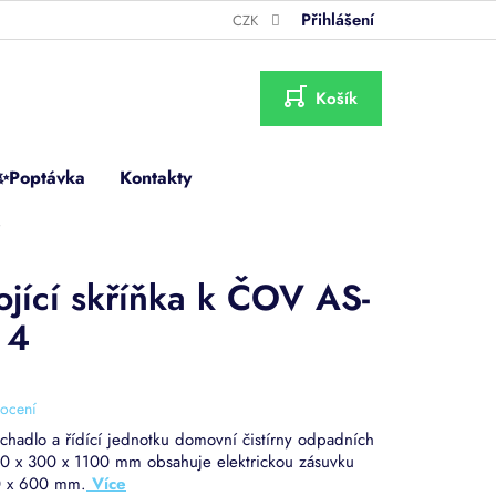
Přihlášení
CZK
NÁKUPNÍ
KOŠÍK
✨Poptávka
Kontakty
4
ojící skříňka k ČOV AS-
 4
ocení
ychadlo a řídící jednotku domovní čistírny odpadních
500 x 300 x 1100 mm obsahuje elektrickou zásuvku
0 x 600 mm.