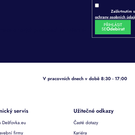
Zaškrtnutím s
ochrany osobních úda
PŘIHLÁSIT
SE
ormace o nových produktech na našem e-
nický servis
Užitečné odkazy
 Dešťovka.eu
Časté dotazy
avební firmy
Kariéra