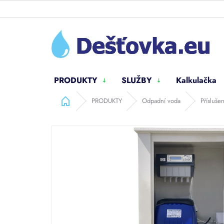
Přejít
na
obsah
PRODUKTY
SLUŽBY
Kalkulačka
Domů
PRODUKTY
Odpadní voda
Přísluše