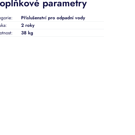
oplňkové parametry
egorie
:
Příslušenství pro odpadní vody
uka
:
2 roky
tnost
:
38 kg