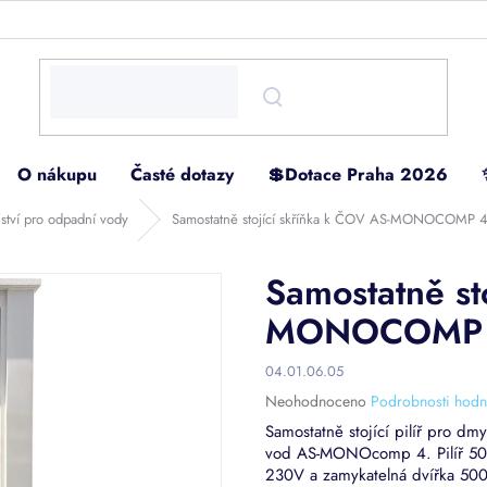
O nákupu
Časté dotazy
💲Dotace Praha 2026
nství pro odpadní vody
Samostatně stojící skříňka k ČOV AS-MONOCOMP 
Samostatně st
MONOCOMP
04.01.06.05
Průměrné
Neohodnoceno
Podrobnosti hodn
hodnocení
Samostatně stojící pilíř pro dm
produktu
vod AS-MONOcomp 4.
Pilíř 
je
230V a zamykatelná dvířka 50
0,0