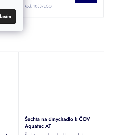
Kód:
1083/ECO
lasím
Šachta na dmychadlo k ČOV
Aquatec AT