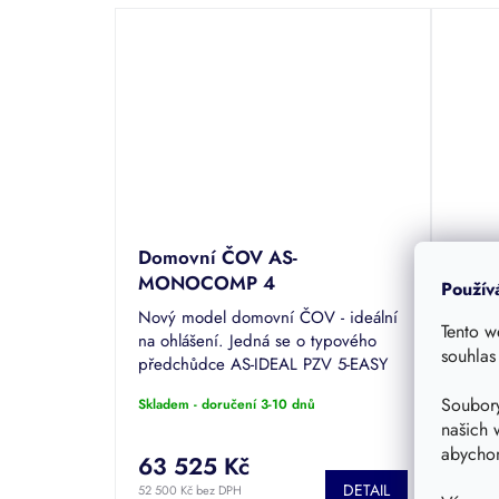
Domovní ČOV AS-
Domo
MONOCOMP 4
MON
Použív
Nový model domovní ČOV - ideální
Nový 
Tento w
na ohlášení. Jedná se o typového
na oh
souhlas
předchůdce AS-IDEAL PZV 5-EASY
předc
od prověřené firmy ASIO. ČOV je
od pr
Soubory
Skladem - doručení 3-10 dnů
Sklade
certifikována
certi
našich 
model
abychom
63 525 Kč
86 
DETAIL
52 500 Kč bez DPH
71 500 