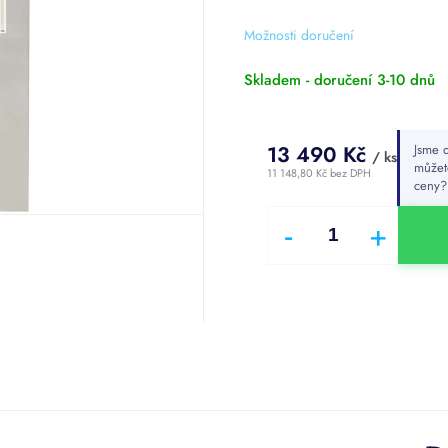
z
5
Možnosti doručení
hvězdiček.
Skladem - doručení 3-10 dnů
13 490 Kč
Jsme d
/ ks
můžet
11 148,80 Kč bez DPH
ceny
Měrná
cena: