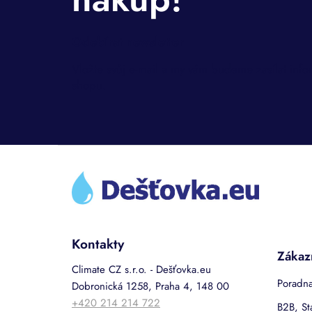
Odebírat newsletter
Vložte svůj e-mail a my vám budeme zasílat inf
shopu.
Z
á
p
a
t
í
Kontakty
Zákaz
Climate CZ s.r.o. - Dešťovka.eu
Poradna
Dobronická 1258, Praha 4, 148 00
+420 214 214 722
B2B, St