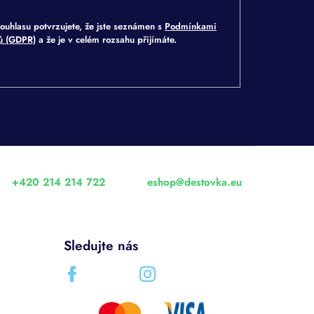
ouhlasu potvrzujete, že jste seznámen s
Podmínkami
jů (GDPR)
a že je v celém rozsahu přijímáte.
+420 214 214 722
eshop
@
destovka.eu
Sledujte nás