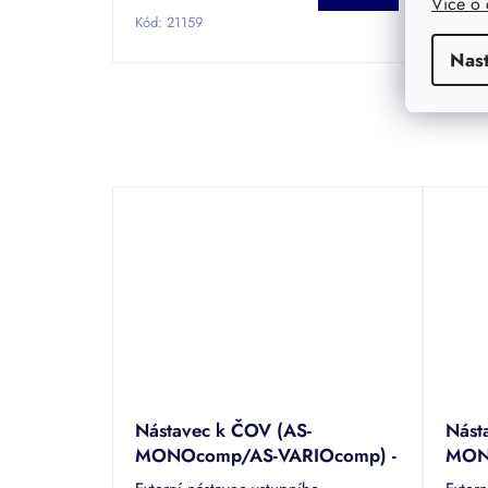
Více o
Kód:
21159
Kód:
2
Nas
Nástavec k ČOV (AS-
Nást
MONOcomp/AS-VARIOcomp) -
MON
výška 500 mm
výšk