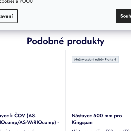
 cookies a POOU
1174
Kód:
21471
tavení
Souh
Podobné produkty
Možný osobní odběr Praha 4
avec k ČOV (AS-
Nástavec 500 mm pro
Ocomp/AS-VARIOcomp) -
Kingspan
a 300 mm