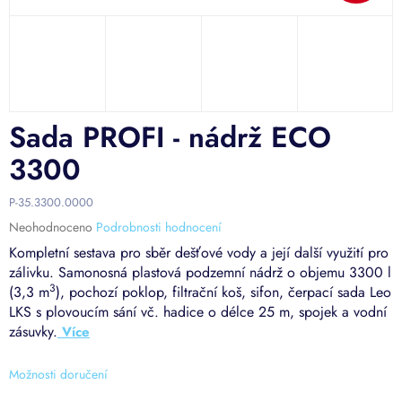
Sada PROFI - nádrž ECO
3300
P-35.3300.0000
Průměrné
Neohodnoceno
Podrobnosti hodnocení
hodnocení
Kompletní sestava pro sběr dešťové vody a její další využití pro
produktu
zálivku. Samonosná plastová podzemní nádrž o objemu 3300 l
je
3
(3,3 m
), pochozí poklop, filtrační koš, sifon, čerpací sada Leo
0,0
LKS s plovoucím sání vč. hadice o délce 25 m, spojek a vodní
z
5
zásuvky.
hvězdiček.
Možnosti doručení