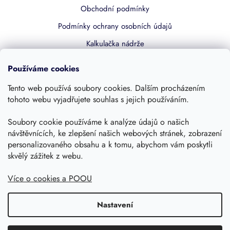
Obchodní podmínky
Podmínky ochrany osobních údajů
Kalkulačka nádrže
Dotace 50% z NZÚ
Používáme cookies
Boost by Pipdrive
Tento web používá soubory cookies. Dalším procházením
Kontakty
tohoto webu vyjadřujete souhlas s jejich používáním.
Soubory cookie používáme k analýze údajů o našich
Sledujte nás
návštěvnících, ke zlepšení našich webových stránek, zobrazení
personalizovaného obsahu a k tomu, abychom vám poskytli
skvělý zážitek z webu.
Více o cookies a POOU
Nastavení
Copyright 2026, Dešťovka.eu
Shoptet