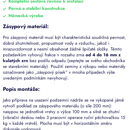
Kompletní sestava rovnou k instalaci
Pevná a stabilní konstrukce
Německá výroba
Zásypový materiál:
Pro zásypový materiál musí být charakteristická soudržná pevnost,
dobrá zhutnitelnost, propustnost vody a vzduchu, jakož i
mrazuvzdornost a nesmí obsahovat žádné špičaté složky. Těmto
požadavkům vyhovují frakce v rozsahu zrna
od 4 do 16 mm z
kulatých zrn
bez podílu odpadu (zeptejte se svého obchodníka
se stavebními materiály). Použití zeminy z výkopu nebo materiály
označované jako „zásypový písek“ v mnoha případech výše
uvedeným podmínkám nevyhovují.
Popis montáže:
Jako příprava na usazení podzemní nádrže se ve vykopané jámě
vytvoří podklad ze zásypového materiálu (o síle 200 mm):
nasypou se jednotlivé vrstvy o výšce 100 mm a silně se zhutní
(vibrační deskou nebo 3 pracovní operace ruční pěchovačkou 15
kg v každé vrstvě). Plocha musí být v horizontálním směru
dokonale vodorovná.