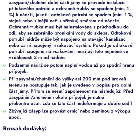
zasypání/zhutnění dolní části jámy se provede instalace
přítokového potrubí a ochranné trubky se spádem (min. 1
%) k nádrži, jakož i odtokové potrubí se spádem (min. 1 %,
stejné nebo silnější než u přítoku) směrem od nádrže.
Ochranná trubka musí být nainstalována s průchodkou do
zdi, aby se zabránilo pronikání vody do sklepa. Odtokové
potrubí nádrže může být napojeno na stávající kanalizaci
nebo za ní napojený vsakovací systém. Pokud je odtokové
potrubí napojeno na vsakování, musí být toto nejméně ve
vzdálenosti 3 m od nádrže.
Podzemní nádrž se potom naplní vodou až po spodní hranu
přípojek.
Při zasypání/zhutnění do výšky asi 200 mm pod úroveň
terénu se postupuje tak, jak je uvedeno v popisu pro dolní
část jámy. Přitom se nesmí zapomenout na následující: Před
zasypáním/zhutněním okolo přípojek je nutné
překontrolovat, zda se tato část nedeformuje a dobře sedí!
Zbývající zásyp lze provést ornicí nebo zeminou z výkopu
apod.
Rozsah dodávky: