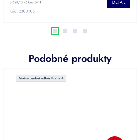
DETAIL
3 628,10 Kč bez DPH
z
5
Kód:
230010S
hvězdiček.
Podobné produkty
Možný osobní odběr Praha 4