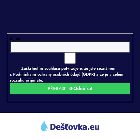
Odebírat newsletter
Vložte svůj e-mail a my vám budeme zasílat informace o
nových produktech na našem e-shopu.
E-mail
Zaškrtnutím souhlasu potvrzujete, že jste seznámen
s
Podmínkami ochrany osobních údajů (GDPR)
a že je v celém
rozsahu přijímáte.
PŘIHLÁSIT SE
Z
á
p
a