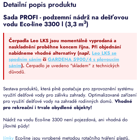
Detailní popis produktu
Sada PROFI - podzemní nádrž na dešťovou
3
vodu Eco-line 3300 l (3,3 m
)
Čerpadla Leo LKS jsou momentálně vyprodaná a
naskladnění proběhne koncem října. Při objednání
nabídneme vhodné alternativy (např.
Leo LKS se
spodním sáním
či
GARDENA 5900/4 s plovoucím
sáním
).
Čerpadlo je uvedeno "skladem" z technických
důvodů.
Sestava produktů, která plně postačuje pro zprovoznění systému
využití dešťové vody pro zálivku zahrady. Optimalizované zařízení
pro využití dešťové vody na zahradě rodinných domů.
Vhodné
pro rekreační i trvale obydlené objekty!
Nádrž na vodu Eco-line 3300 není pojezdová, ani vhodná do
jílovité půdy!
Jímky
Eco-line jsou vyrobené metodou rotačního tváření plastů,