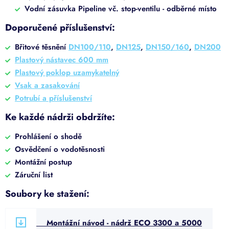
Vodní zásuvka Pipeline vč. stop-ventilu - odběrné místo
Doporučené příslušenství:
Břitové těsnění
DN100/110
,
DN125
,
DN150/160
,
DN200
Plastový nástavec 600 mm
Plastový poklop uzamykatelný
Vsak a zasakování
Potrubí a příslušenství
Ke každé nádrži obdržíte:
Prohlášení o shodě
Osvědčení o vodotěsnosti
Montážní postup
Záruční list
Soubory ke stažení:
Montážní návod - nádrž ECO 3300 a 5000