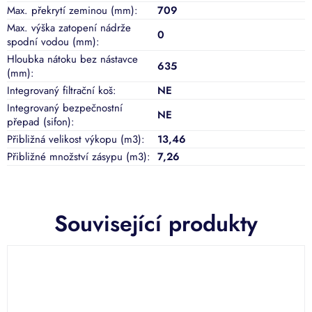
Max. překrytí zeminou (mm)
:
709
Max. výška zatopení nádrže
0
spodní vodou (mm)
:
Hloubka nátoku bez nástavce
635
(mm)
:
Integrovaný filtrační koš
:
NE
Integrovaný bezpečnostní
NE
přepad (sifon)
:
Přibližná velikost výkopu (m3)
:
13,46
Přibližné množství zásypu (m3)
:
7,26
Související produkty