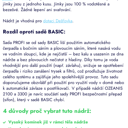
jímky jsou z jednoho kusu. Jímky jsou 100 % vodotěsné a
bezešvé. Žádné lepení ani svařování.
Nádrž je vhodná pro
dotaci Dešťovka
.
Rozdíl oproti sadě BASIC:
Sada PROFI se od sady BASIC liší použitím automatického
čerpadla s bočním sáním a plovoucím sáním, které nasává vodu
ve vodním sloupci, kde je nejčistší – bez kalu a usazenin ze dna
nádrže a bez plovoucích nečistot z hladiny. Díky tomu je voda
vhodnější pro další použití (např. závlahu), snižuje se opotřebení
čerpadla i riziko zanášení trysek a filtrů, což prodlužuje životnost
celého systému a zajišťuje jeho spolehlivější provoz. Tuto sadu
doporučujeme obzvlášť při použití pro využití vody v domě nebo
k automatické závlaze s postřikovači. V případě nádrží OZEANIS
2100 a 3300 je navíc součástí sady PROFI bezpečnostní přepad
(sifon), který v sadě BASIC chybí.
4 důvody proč vybrat tuto nádrž:
Vysoký komínek již v rámci těla nádrže