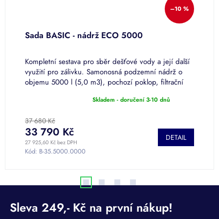
–10 %
0
Sada BASIC - nádrž ECO 5000
S
Kompletní sestava pro sběr dešťové vody a její další
K
využití pro zálivku. Samonosná podzemní nádrž o
v
objemu 5000 l (5,0 m3), pochozí poklop, filtrační
3
koš, čerpací sada GARDENA...
s
Skladem - doručení 3-10 dnů
V
Průměrné
hodnocení
produktu
37 680 Kč
2
je
33 790 Kč
1
DETAIL
5,0
27 925,60 Kč bez DPH
16
z
Kód:
B-35.5000.0000
K
5
hvězdiček.