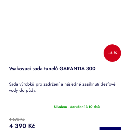
–6 %
Vsakovací sada tunelů GARANTIA 300
Sada výrobků pro zadržení a následné zasáknutí dešťové
vody do půdy.
Skladem - doručení 3-10 dnů
Průměrné
hodnocení
produktu
4 670 Kč
je
4 390 Kč
4,0