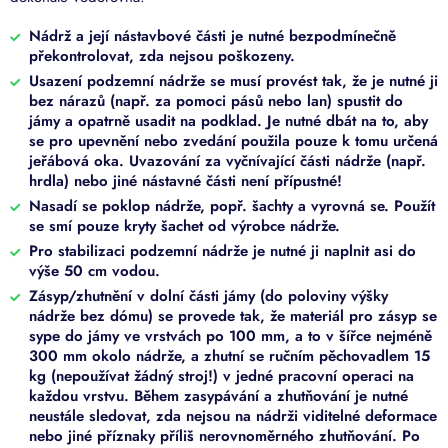
Nádrž a její nástavbové části je nutné bezpodmínečně
překontrolovat, zda nejsou poškozeny.
Usazení podzemní nádrže se musí provést tak, že je nutné ji
bez nárazů (např. za pomoci pásů nebo lan) spustit do
jámy a opatrně usadit na podklad. Je nutné dbát na to, aby
se pro upevnění nebo zvedání použila pouze k tomu určená
jeřábová oka. Uvazování za vyčnívající části nádrže (např.
hrdla) nebo jiné nástavné části není přípustné!
Nasadí se poklop nádrže, popř. šachty a vyrovná se. Použít
se smí pouze kryty šachet od výrobce nádrže.
Pro stabilizaci podzemní nádrže je nutné ji naplnit asi do
výše 50 cm vodou.
Zásyp/zhutnění v dolní části jámy (do poloviny výšky
nádrže bez dómu) se provede tak, že materiál pro zásyp se
sype do jámy ve vrstvách po 100 mm, a to v šířce nejméně
300 mm okolo nádrže, a zhutní se ručním pěchovadlem 15
kg (nepoužívat žádný stroj!) v jedné pracovní operaci na
každou vrstvu. Během zasypávání a zhutňování je nutné
neustále sledovat, zda nejsou na nádrži viditelné deformace
nebo jiné příznaky příliš nerovnoměrného zhutňování. Po