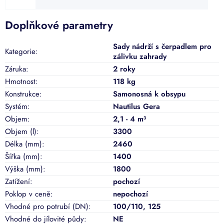
Doplňkové parametry
Sady nádrží s čerpadlem pro
Kategorie
:
zálivku zahrady
Záruka
:
2 roky
Hmotnost
:
118 kg
Konstrukce
:
Samonosná k obsypu
Systém
:
Nautilus Gera
Objem
:
2,1 - 4 m³
Objem (l)
:
3300
Délka (mm)
:
2460
Šířka (mm)
:
1400
Výška (mm)
:
1800
Zatížení
:
pochozí
Poklop v ceně
:
nepochozí
Vhodné pro potrubí (DN)
:
100/110
,
125
Vhodné do jílovité půdy
:
NE