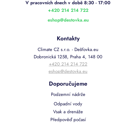
t
í
+420 214 214 722
eshop
@
destovka.eu
Kontakty
Climate CZ s.r.o. - Dešťovka.eu
Dobronická 1258, Praha 4, 148 00
+420 214 214 722
eshop@destovka.eu
Doporučujeme
Podzemní nádrže
Odpadní vody
Vsak a drenáže
Předpověď počasí