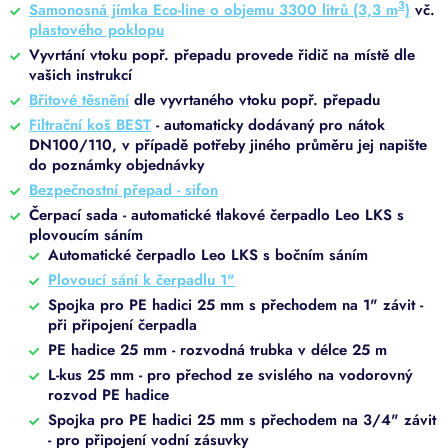
3
Samonosná jímka Eco-line o objemu 3300 litrů (3,3 m
)
vč.
plastového poklopu
Vyvrtání vtoku popř. přepadu provede řidič na místě dle
vašich instrukcí
Břitové těsnění
dle vyvrtaného vtoku popř. přepadu
Filtrační koš BEST
- automaticky dodávaný pro nátok
DN100/110, v případě potřeby jiného průměru jej napište
do poznámky objednávky
Bezpečnostní přepad - sifon
Čerpací sada - automatické tlakové čerpadlo Leo LKS s
plovoucím sáním
Automatické čerpadlo Leo LKS s bočním sáním
Plovoucí sání k čerpadlu 1"
Spojka pro PE hadici 25 mm s přechodem na 1" závit -
při připojení čerpadla
PE hadice 25 mm - rozvodná trubka v délce 25 m
L-kus 25 mm - pro přechod ze svislého na vodorovný
rozvod PE hadice
Spojka pro PE hadici 25 mm s přechodem na 3/4" závit
- pro připojení vodní zásuvky