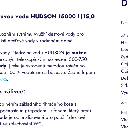
D
šťovou vodu HUDSON 15000 l (15,0
Kat
voznění systému využití dešťové vody pro
Zár
yužití dešťové vody v rodinném domě.
Hmo
Kon
ní vody. Nádrž na vodu HUDSON
je možné
Sys
pojezdným teleskopickým nástavcem 500-750
Ob
ůdy
!
Jímka je vyrobená metodou rotačního
Obj
y jsou 100 % vodotěsné a bezešvé. Žádné lepení
Dél
ovka
.
Šíř
 zálivce:
Výš
Zat
plněním základního filtračního koše s
pečnostním přepadem - sifonem, který brání
Pok
ada je optimalizovaná pro použití dešťové
Vho
t i ke splachování WC.
Vho