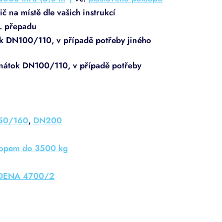
č na místě dle vašich instrukcí
. přepadu
k DN100/110, v případě potřeby jiného
 nátok DN100/110, v případě potřeby
50/160
,
DN200
lopem do 3500 kg
ARDENA 4700/2