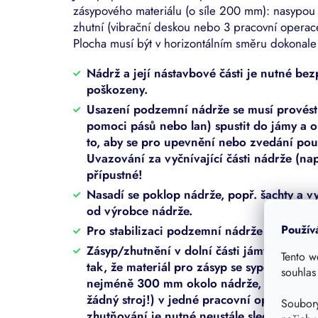
zásypového materiálu (o síle 200 mm): nasypou s
zhutní (vibrační deskou nebo 3 pracovní operac
Plocha musí být v horizontálním směru dokonale
Nádrž a její nástavbové části je nutné b
poškozeny.
Usazení podzemní nádrže se musí provést t
pomoci pásů nebo lan) spustit do jámy a o
to, aby se pro upevnění nebo zvedání pou
Uvazování za vyčnívající části nádrže (nap
přípustné!
Nasadí se poklop nádrže, popř. šachty a vy
od výrobce nádrže.
Použív
Pro stabilizaci podzemní nádrže je nutné 
Zásyp/zhutnění v dolní části jámy (do po
Tento w
tak, že materiál pro zásyp se sype do jámy
souhlas
nejméně 300 mm okolo nádrže, a zhutní s
žádný stroj!) v jedné pracovní operaci n
Soubory
zhutňování je nutné neustále sledovat, zd