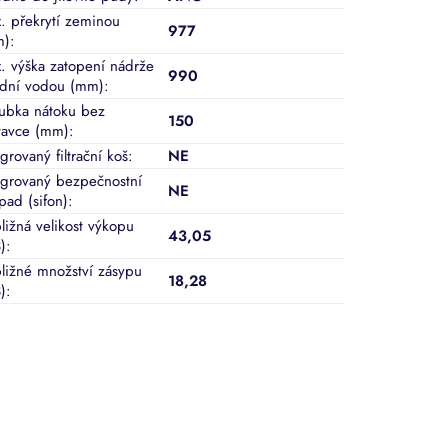
. překrytí zeminou
977
m)
:
. výška zatopení nádrže
990
dní vodou (mm)
:
ubka nátoku bez
150
tavce (mm)
:
grovaný filtrační koš
:
NE
egrovaný bezpečnostní
NE
pad (sifon)
:
bližná velikost výkopu
43,05
)
:
bližné množství zásypu
18,28
)
: