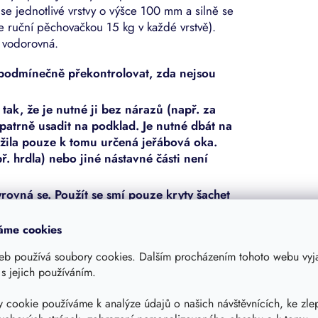
e jednotlivé vrstvy o výšce 100 mm a silně se
e ruční pěchovačkou 15 kg v každé vrstvě).
 vodorovná.
ezpodmínečně překontrolovat, zda nejsou
ak, že je nutné ji bez nárazů (např. za
patrně usadit na podklad. Je nutné dbát na
žila pouze k tomu určená jeřábová oka.
ř. hrdla) nebo jiné nástavné části není
rovná se. Použít se smí pouze kryty šachet
áme cookies
ji naplnit asi do výše 50 cm vodou.
loviny výšky nádrže bez dómu) se provede
eb používá soubory cookies. Dalším procházením tohoto webu vyja
 ve vrstvách po 100 mm, a to v šířce
 s jejich používáním.
e ručním pěchovadlem 15 kg (nepoužívat
a každou vrstvu. Během zasypávání a
 cookie používáme k analýze údajů o našich návštěvnících, ke zle
a nejsou na nádrži viditelné deformace