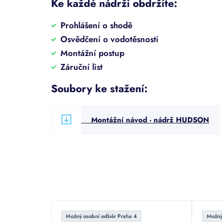
Ke každé nádrži obdržíte:
Prohlášení o shodě
Osvědčení o vodotěsnosti
Montážní postup
Záruční list
Soubory ke stažení:
Montážní návod - nádrž HUDSON
Možný osobní odběr Praha 4
Možný