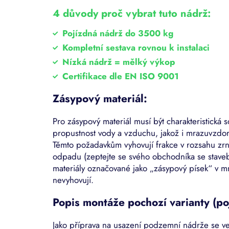
4 důvody proč vybrat tuto nádrž:
Pojízdná nádrž do 3500 kg
Kompletní sestava rovnou k instalaci
Nízká nádrž = mělký výkop
Certifikace dle EN ISO 9001
Zásypový materiál:
Pro zásypový materiál musí být charakteristická 
propustnost vody a vzduchu, jakož i mrazuvzdor
Těmto požadavkům vyhovují frakce v rozsahu zr
odpadu (zeptejte se svého obchodníka se staveb
materiály označované jako „zásypový písek“ v
nevyhovují.
Popis montáže pochozí varianty (po
Jako příprava na usazení podzemní nádrže se v