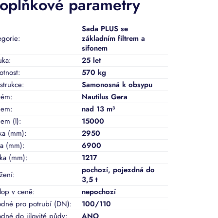
oplňkové parametry
Sada PLUS se
egorie
:
základním filtrem a
sifonem
uka
:
25 let
tnost
:
570 kg
strukce
:
Samonosná k obsypu
tém
:
Nautilus Gera
jem
:
nad 13 m³
em (l)
:
15000
ka (mm)
:
2950
ka (mm)
:
6900
ka (mm)
:
1217
pochozí
,
pojezdná do
ížení
:
3,5 t
lop v ceně
:
nepochozí
dné pro potrubí (DN)
:
100/110
dné do jílovité půdy
:
ANO