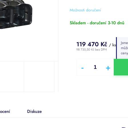
z
5
Možnosti doručení
hvězdiček.
Skladem - doručení 3-10 dnů
119 470 Kč
Jsme
/ ks
můž
98 735,50 Kč bez DPH
cen
Měrná
cena:
ocení
Diskuze