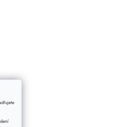
dřujete
pšení