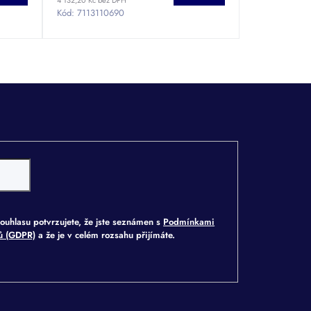
Kód:
7113110690
ouhlasu potvrzujete, že jste seznámen s
Podmínkami
jů (GDPR)
a že je v celém rozsahu přijímáte.