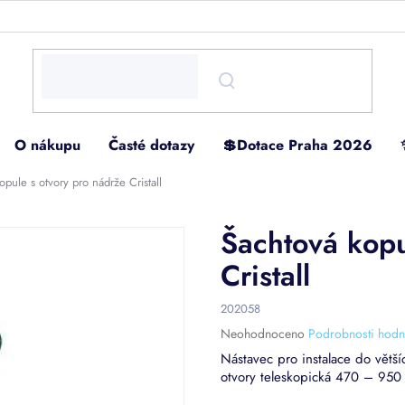
O nákupu
Časté dotazy
💲Dotace Praha 2026
opule s otvory pro nádrže Cristall
Šachtová kopu
Cristall
202058
Průměrné
Neohodnoceno
Podrobnosti hodn
hodnocení
Nástavec pro instalace do větší
produktu
otvory teleskopická 470 – 95
je
0,0