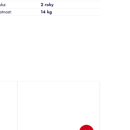
uka
:
2 roky
tnost
:
14 kg