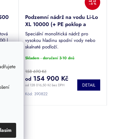
od
až
–5 %
1500
Podzemní nádrž na vodu Li­-Lo
XL 10000 (+ PE poklop a
kopule)
tová
Speciální monolitická nádrž pro
00 l
vysokou hladinu spodní vody nebo
hodná
skalnaté podloží.
dní
Skladem - doručení 3-10 dnů
ké...
dřujete
158 690 Kč
154 900 Kč
od
TAIL
DETAIL
od 128 016,50 Kč bez DPH
pšení
Kód:
390822
lasím