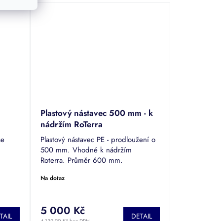
Plastový nástavec 500 mm - k
nádržím RoTerra
se
Plastový nástavec PE - prodloužení o
500 mm. Vhodné k nádržím
Roterra. Průměr 600 mm.
Na dotaz
5 000 Kč
TAIL
DETAIL
4 132,20 Kč bez DPH