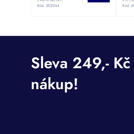
Kód:
202044
Kód:
6
Odebírat newsletter
Vložte svůj e-mail a my vám budeme zasílat inf
shopu.