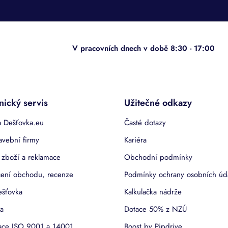
nický servis
Užitečné odkazy
 Dešťovka.eu
Časté dotazy
avební firmy
Kariéra
 zboží a reklamace
Obchodní podmínky
ení obchodu, recenze
Podmínky ochrany osobních úd
ešťovka
Kalkulačka nádrže
a
Dotace 50% z NZÚ
kace ISO 9001 a 14001
Boost by Pipdrive