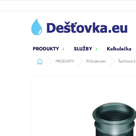
Přejít
na
obsah
PRODUKTY
SLUŽBY
Kalkulačka
Domů
PRODUKTY
Příslušenství
Šachtová k