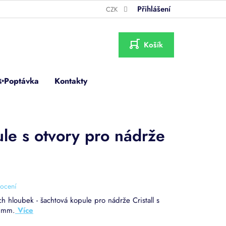
Přihlášení
CZK
NÁKUPNÍ
KOŠÍK
✨Poptávka
Kontakty
le s otvory pro nádrže
ocení
ch hloubek - šachtová kopule pro nádrže Cristall s
0 mm.