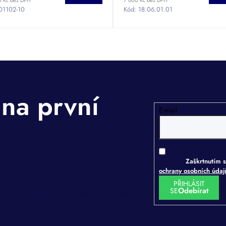
01102-10
Kód:
18.06.01.01
E-mail
Zaškrtnutím s
ochrany osobních úda
PŘIHLÁSIT
SE
ormace o nových produktech na našem e-