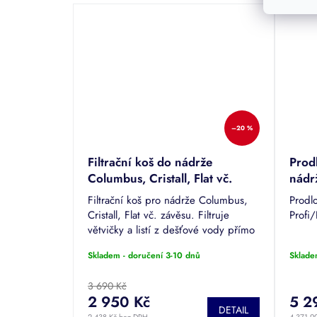
–20 %
Filtrační koš do nádrže
Prod
Columbus, Cristall, Flat vč.
nádr
závěsu
Filtrační koš pro nádrže Columbus,
Prodl
Cristall, Flat vč. závěsu. Filtruje
Profi
větvičky a listí z dešťové vody přímo
pod nátokovým potrubím v
Skladem - doručení 3-10 dnů
Sklade
podzemní nádrži.
3 690 Kč
2 950 Kč
5 2
DETAIL
2 438 Kč bez DPH
4 371,9