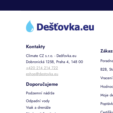
Z
á
p
a
t
í
Kontakty
Zákaz
Climate CZ s.r.o. - Dešťovka.eu
Poradna
Dobronická 1258, Praha 4, 148 00
+420 214 214 722
B2B, St
eshop@destovka.eu
Vracení
Doporučujeme
Hodnoc
Podzemní nádrže
Moje d
Odpadní vody
Poptávk
Vsak a drenáže
Certifi