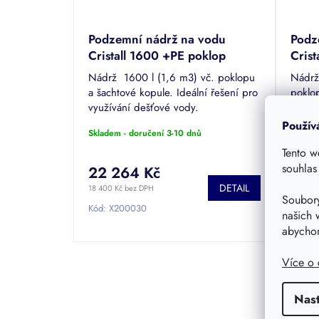
Podzemní nádrž na vodu
Podz
Cristall 1600 +PE poklop
Crist
+šachta
Nádrž 1600 l (1,6 m3) vč. poklopu
Nádrž
a šachtové kopule. Ideální řešení pro
poklop
využívání dešťové vody.
dešťo
zahra
Použív
Skladem - doručení 3-10 dnů
Sklade
Tento w
souhlas
22 264 Kč
16 
DETAIL
18 400 Kč bez DPH
13 700 
Soubory
Kód:
X200030
Kód:
2
našich 
abychom
Více o
Nas