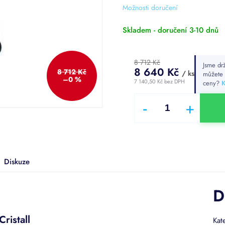
z
Možnosti doručení
5
hvězdiček.
Skladem - doručení 3-10 dnů
8 712 Kč
Jsme drž
8 640 Kč
8 712 Kč
/ ks
můžete
–0 %
7 140,50 Kč bez DPH
ceny?
K
Měrná
cena:
Diskuze
D
ristall
Kat