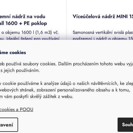
emní nádrž na vodu
Víceúčelová nádrž MINI 
all 1600 + PE poklop
 o objemu 1600 l (1,6 m3) vč.
Samonosná vertikální svislá plas
u. Ideální řešení pro využívání
podzemní i nádrž o objemu 15
vé vody ze střech do 50 m2 v
(1,5 m3) vč. poklopu. Jímka v
dě.
ke skladování dešťové či odpa
áme cookies
m - doručení 3-10 dnů
Skladem - doručení 3-10 dnů
vody, nádrž je možné použít ta
eb používá soubory cookies. Dalším procházením tohoto webu vyja
 s jejich používáním.
577 Kč
14 990 Kč
DETAIL
DE
Kč bez DPH
12 388,40 Kč bez DPH
 cookie používáme k analýze údajů o našich návštěvnících, ke zle
00030
Kód:
65.1500.0000
webových stránek, zobrazení personalizovaného obsahu a k tomu,
 vám poskytli skvělý zážitek z webu.
 cookies a POOU
Podobné produkty
tavení
Souh