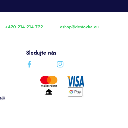
+420 214 214 722
eshop
@
destovka.eu
Sledujte nás
ajů