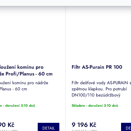
loužení komínu pro
Filtr AS-Purain PR 100
že Profi/Planus - 60 cm
oužení komínu pro nádrže
Filtr dešťové vody AS-PURAIN 
/Planus - 60 cm
zpětnou klapkou. Pro potrubí
DN100/110 bezúdržbový
samoproplachovací.
m - doručení 3-10 dnů
Skladem - doručení 3-10 dnů
90 Kč
9 196 Kč
DETAIL
DE
0 Kč bez DPH
7 600 Kč bez DPH