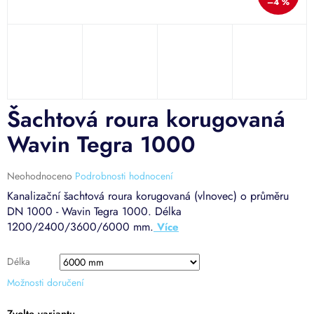
–4 %
Šachtová roura korugovaná
Wavin Tegra 1000
Průměrné
Neohodnoceno
Podrobnosti hodnocení
hodnocení
Kanalizační šachtová roura korugovaná (vlnovec) o průměru
produktu
DN 1000 - Wavin Tegra 1000. Délka
je
1200/2400/3600/6000 mm.
0,0
z
5
Délka
hvězdiček.
Možnosti doručení
Zvolte variantu