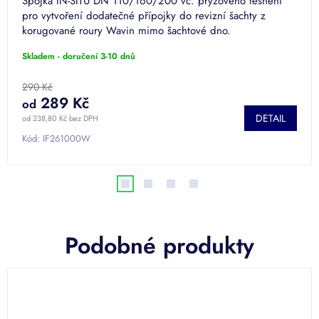
Spojka IN-SITU DN 110/160/200 vč. pryžového těsnění
pro vytvoření dodatečné přípojky do revizní šachty z
korugované roury Wavin mimo šachtové dno.
Skladem - doručení 3-10 dnů
290 Kč
289 Kč
od
DETAIL
od 238,80 Kč bez DPH
Kód:
IF261000W
Podobné produkty