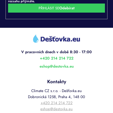
rozsahu přijímáte.
PŘIHLÁSIT SE
Z
á
p
a
t
í
+420 214 214 722
eshop
@
destovka.eu
Kontakty
Climate CZ s.r.o. - Dešťovka.eu
Dobronická 1258, Praha 4, 148 00
+420 214 214 722
eshop@destovka.eu