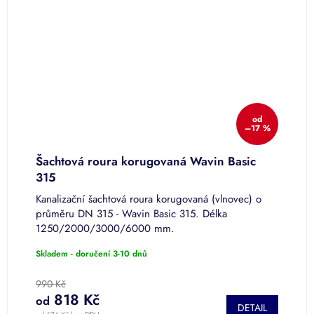
od
–17 %
Šachtová roura korugovaná Wavin Basic
Š
315
4
Kanalizační šachtová roura korugovaná (vlnovec) o
K
un
průměru DN 315 - Wavin Basic 315. Délka
p
1250/2000/3000/6000 mm.
1
Skladem - doručení 3-10 dnů
S
990 Kč
1
818 Kč
od
o
DETAIL