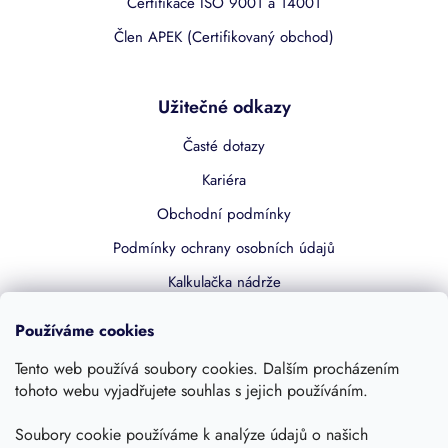
Certifikace ISO 9001 a 14001
Člen APEK (Certifikovaný obchod)
Užitečné odkazy
Časté dotazy
Kariéra
Obchodní podmínky
Podmínky ochrany osobních údajů
Kalkulačka nádrže
Dotace 50% z NZÚ
Používáme cookies
Boost by Pipdrive
Tento web používá soubory cookies. Dalším procházením
Kontakty
tohoto webu vyjadřujete souhlas s jejich používáním.
Sledujte nás
Soubory cookie používáme k analýze údajů o našich