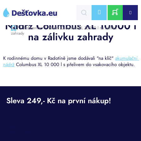
Přejít
na
CZK
obsah
NÁKUPNÍ
Nádrž Columbus XL 10000 l
Domů
Reference
Nádrž Columbus XL 10000 l na zálivku
na zálivku zahrady
zahrady
KOŠÍK
K rodinnému domu v Radotíně jsme dodávali "na klíč" 
akumulační 
nádrž
 Columbus XL 10 000 l s přelivem do vsakovacího objektu.
Odebírat newsletter
Vložte svůj e-mail a my vám budeme zasílat informace o
nových produktech na našem e-shopu.