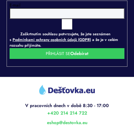
E-mail
Zaškrtnutím souhlasu potvrzujete, že jste seznámen
s
Podmínkami ochrany osobních údajů (GDPR)
a že je v celém
rozsahu přijímáte.
PŘIHLÁSIT SE
Z
á
p
a
t
í
+420 214 214 722
eshop
@
destovka.eu