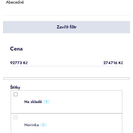
e
Abecedně
n
í
p
Zavřít filtr
r
o
d
u
Cena
k
t
92773
Kč
274716
Kč
ů
Na skladě
1
Novinka
0