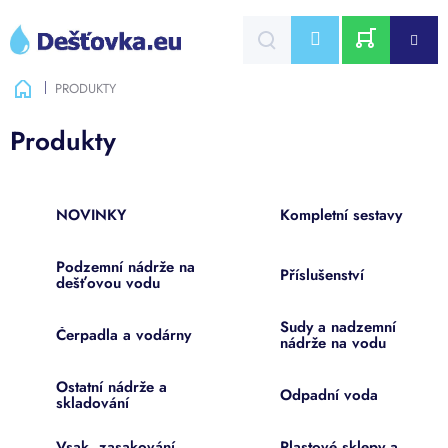
Přejít
na
CZK
obsah
NÁKUPNÍ
Domů
PRODUKTY
KOŠÍK
Produkty
NOVINKY
Kompletní sestavy
Podzemní nádrže na
Příslušenství
dešťovou vodu
Sudy a nadzemní
Čerpadla a vodárny
nádrže na vodu
Ostatní nádrže a
Odpadní voda
skladování
Vsak, zasakování,
Plastové sklepy a