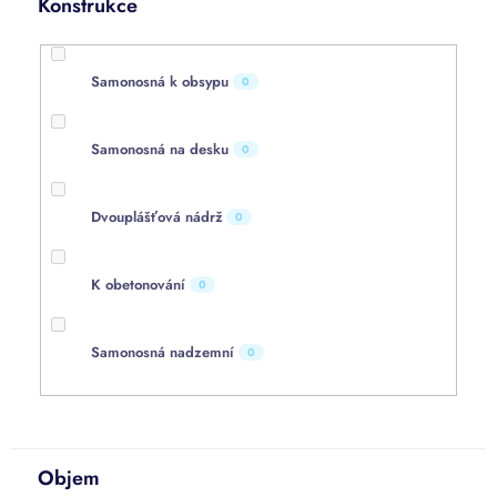
Konstrukce
Samonosná k obsypu
0
Samonosná na desku
0
Dvouplášťová nádrž
0
K obetonování
0
Samonosná nadzemní
0
Objem