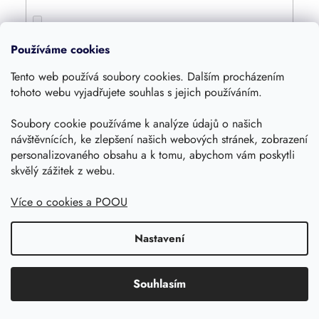
4800
0
Používáme cookies
Tento web používá soubory cookies. Dalším procházením
4000
0
tohoto webu vyjadřujete souhlas s jejich používáním.
Soubory cookie používáme k analýze údajů o našich
1600
0
návštěvnících, ke zlepšení našich webových stránek, zobrazení
personalizovaného obsahu a k tomu, abychom vám poskytli
360
skvělý zážitek z webu.
0
Více o cookies a POOU
420
0
Nastavení
1250
0
Souhlasím
1055
0