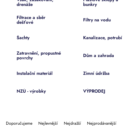
drenáže
bunkry
Filtrace a sběr
Filtry na vodu
dešťové
Šachty
Kanalizace, potrubí
Zatravnění, propustné
Dům a zahrada
povrchy
Instalační materiál
Zimní údržba
NZÚ - výrobky
VÝPRODEJ
Ř
a
Doporučujeme
Nejlevnější
Nejdražší
Nejprodávanější
z