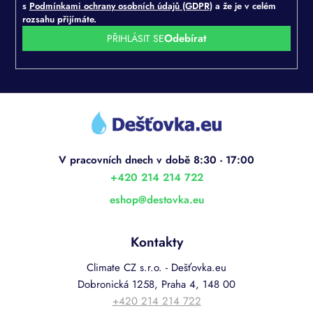
s
Podmínkami ochrany osobních údajů (GDPR)
a že je v celém
rozsahu přijímáte.
PŘIHLÁSIT SE
Z
á
p
a
t
í
+420 214 214 722
eshop
@
destovka.eu
Kontakty
Climate CZ s.r.o. - Dešťovka.eu
Dobronická 1258, Praha 4, 148 00
+420 214 214 722