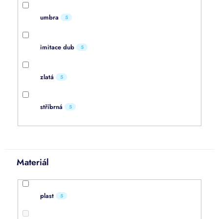
umbra
5
imitace dub
5
zlatá
5
stříbrná
5
Materiál
plast
5