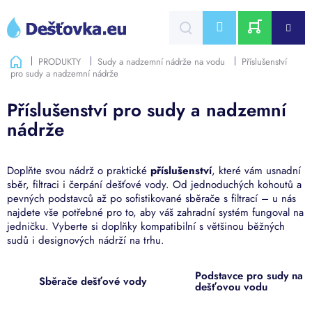
Přejít
na
CZK
obsah
NÁKUPNÍ
Domů
PRODUKTY
Sudy a nadzemní nádrže na vodu
Příslušenství
pro sudy a nadzemní nádrže
KOŠÍK
Příslušenství pro sudy a nadzemní
nádrže
Doplňte svou nádrž o praktické
příslušenství
, které vám usnadní
sběr, filtraci i čerpání dešťové vody. Od jednoduchých kohoutů a
pevných podstavců až po sofistikované sběrače s filtrací – u nás
najdete vše potřebné pro to, aby váš zahradní systém fungoval na
jedničku. Vyberte si doplňky kompatibilní s většinou běžných
sudů i designových nádrží na trhu.
Podstavce pro sudy na
Sběrače dešťové vody
dešťovou vodu