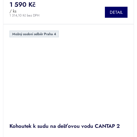
je
1 590 Kč
4,5
/ ks
DETAIL
z
1 314,10 Kč bez DPH
5
hvězdiček.
Možný osobní odběr Praha 4
Kohoutek k sudu na dešťovou vodu CANTAP 2