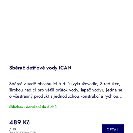
Sběrač dešťové vody ICAN
Sběrač v sadě obsahující 6 dílů (vykružovadlo, 3 redukce,
širokou hadici pro větší průtok vody, lapač vody), jedná se
o všestranný produkt s jednoduchou konstrukcí a rychlou...
Skladem - doručení do 5 dnů
489 Kč
/ ks
DETAIL
404,10 Kč bez DPH