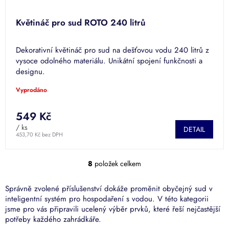
Květináč pro sud ROTO 240 litrů
Dekorativní květináč pro sud na dešťovou vodu 240 litrů z
vysoce odolného materiálu. Unikátní spojení funkčnosti a
designu.
Vyprodáno
549 Kč
/ ks
DETAIL
453,70 Kč bez DPH
8
položek celkem
O
v
l
Správně zvolené příslušenství dokáže proměnit obyčejný sud v
á
inteligentní systém pro hospodaření s vodou. V této kategorii
d
jsme pro vás připravili ucelený výběr prvků, které řeší nejčastější
a
potřeby každého zahrádkáře.
c