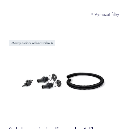
Vymazat filtry
V
ý
Možný osobní odběr Praha 4
p
i
s
p
r
o
d
u
k
t
ů