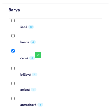
Barva
šedá
10
hnědá
4
černá
8
béžová
1
zelená
7
antracitová
1