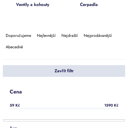
Ventily a kohouty
Čerpadla
Ř
a
Doporučujeme
Nejlevnější
Nejdražší
Nejprodávanější
z
e
Abecedně
n
í
p
Zavřít filtr
r
o
d
u
Cena
k
t
59
Kč
1590
Kč
ů