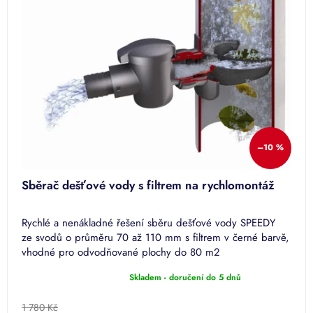
–10 %
Sběrač dešťové vody s filtrem na rychlomontáž
Rychlé a nenákladné řešení sběru dešťové vody SPEEDY
ze svodů o průměru 70 až 110 mm s filtrem v černé barvě,
vhodné pro odvodňované plochy do 80 m2
Skladem - doručení do 5 dnů
Průměrné
hodnocení
produktu
1 780 Kč