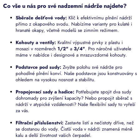
í
Co vše u nás pro své nadzemní nádrže najdete?
p
r
Sběrače dešťové vody:
Klíč k efektivnímu plnění nádrží
v
přímo z okapového svodu. Nabízíme varianty pro kulaté i
k
hranaté okapy, včetně modelů se zimním režimem.
y
v
Kohouty a ventily:
Kvalitní výpustné prvky z plastu i
ý
mosazi v rozměrech
1/2"
a
3/4"
. Pro náročné uživatele
p
máme v nabídce i designové a mrazuvzdorné kohouty.
i
s
Podstavce pod sudy:
Zvyšte polohu své nádrže pro
u
pohodlné plnění konví. Naše podstavce jsou konstruovány s
ohledem na vysokou nosnost a stabilitu.
Propojovací sady a hadice:
Potřebujete spojit dva sudy
dohromady pro zvýšení kapacity? Nebo propojit sběrač s
nádrží v atypické vzdálenosti? Naše flexibilní sady to vyřeší
za vás.
Filtrační příslušenství:
Zastavte listí a nečistoty dříve, než
se dostanou do vody. Čistší voda v nádrži znamená méně
kalu a delší životnost vašich čerpadel.