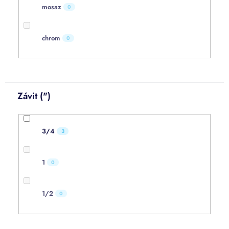
mosaz
0
chrom
0
Závit (")
3/4
3
1
0
1/2
0