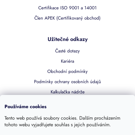
Certifikace ISO 9001 a 14001
Člen APEK (Certifikovaný obchod)
Užitečné odkazy
Časté dotazy
Kariéra
Obchodní podmínky
Podmínky ochrany osobních údajů
Kalkulačka nádrže
Dotace 50% z NZÚ
Používáme cookies
Boost by Pipdrive
Tento web používá soubory cookies. Dalším procházením
Kontakty
tohoto webu vyjadřujete souhlas s jejich používáním.