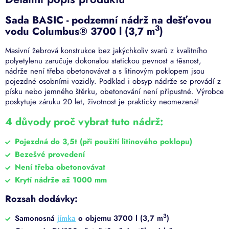
Sada BASIC - podzemní nádrž na dešťovou
3
vodu Columbus® 3700 l (3,7 m
)
Masivní žebrová konstrukce bez jakýchkoliv svarů z kvalitního
polyetylenu zaručuje dokonalou statickou pevnost a těsnost,
nádrže není třeba obetonovávat a s litinovým poklopem jsou
pojezdné osobními vozidly. Podklad i obsyp nádrže se provádí z
písku nebo jemného štěrku, obetonování není přípustné. Výrobce
poskytuje záruku 20 let, životnost je prakticky neomezená!
4 důvody proč vybrat tuto nádrž:
Pojezdná do 3,5t (při použití litinového poklopu)
Bezešvé provedení
Není třeba obetonovávat
Krytí nádrže až 1000 mm
Rozsah dodávky:
3
Samonosná
jímka
o objemu 3700 l (3,7 m
)