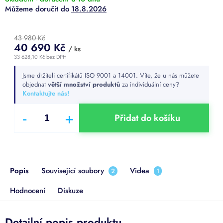
18.8.2026
43 980 Kč
40 690 Kč
/ ks
33 628,10 Kč
bez DPH
Měrná
Jsme držiteli certifikátů ISO 9001 a 14001. Víte, že u nás můžete
cena:
objednat
větší množství produktů
za individuální ceny?
Kontaktujte nás!
Přidat do košíku
Popis
Související soubory
Videa
2
1
Hodnocení
Diskuze
Detailní popis produktu