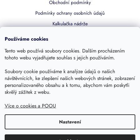
Obchodní podmínky
Podmínky ochrany osobních údajů
Kalkulačka nádrže
Dotace 50% z NZÚ
Používáme cookies
Boost by Pipdrive
Tento web používá soubory cookies. Dalším procházením
Kontakty
tohoto webu vyjadřujete souhlas s jejich používáním.
Soubory cookie používáme k analýze údajů o našich
Sledujte nás
návštěvnících, ke zlepšení našich webových stránek, zobrazení
personalizovaného obsahu a k tomu, abychom vám poskytli
skvělý zážitek z webu.
Více o cookies a POOU
Nastavení
Copyright 2026, Dešťovka.eu
Shoptet