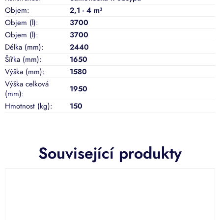
Objem
:
2,1 - 4 m³
Objem (l)
:
3700
Objem (l)
:
3700
Délka (mm)
:
2440
Šířka (mm)
:
1650
Výška (mm)
:
1580
Výška celková
1950
(mm)
:
Hmotnost (kg)
:
150
Související produkty