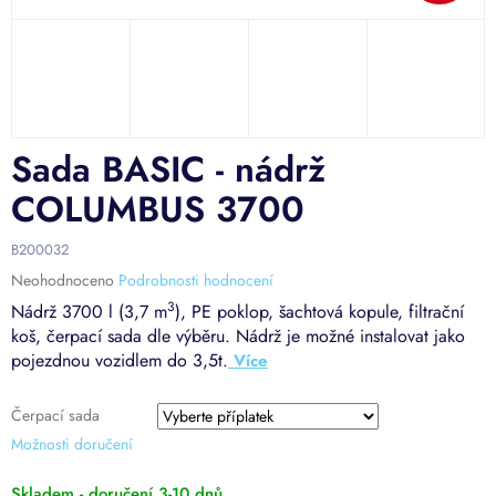
Sada BASIC - nádrž
COLUMBUS 3700
B200032
Průměrné
Neohodnoceno
Podrobnosti hodnocení
hodnocení
3
Nádrž 3700 l (3,7 m
), PE poklop, šachtová kopule, filtrační
produktu
koš, čerpací sada dle výběru. Nádrž je možné instalovat jako
je
pojezdnou vozidlem do 3,5t.
0,0
z
5
Čerpací sada
hvězdiček.
Možnosti doručení
Skladem - doručení 3-10 dnů