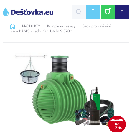
Přejít
na
CZK
obsah
NÁKUPNÍ
Domů
PRODUKTY
Kompletní sestavy
Sady pro zalévání
Sada BASIC - nádrž COLUMBUS 3700
KOŠÍK
43 980
Kč
–7 %