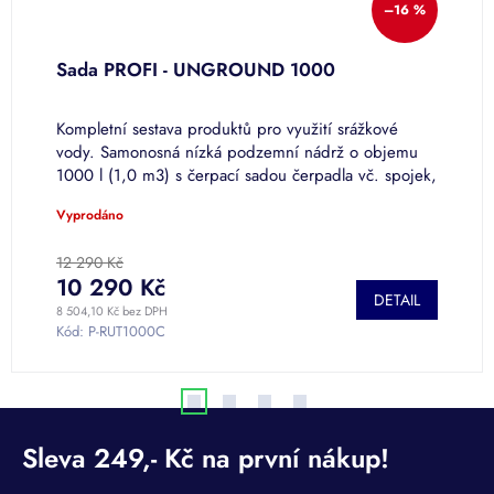
–16 %
Sada PROFI - UNGROUND 1000
S
,
Kompletní sestava produktů pro využití srážkové
K
vody. Samonosná nízká podzemní nádrž o objemu
v
1000 l (1,0 m3) s čerpací sadou čerpadla vč. spojek,
n
poklopů, dvou nástavců a...
f
Vyprodáno
P
h
p
12 290 Kč
4
je
10 290 Kč
DETAIL
5
8 504,10 Kč bez DPH
39
z
Kód:
P-RUT1000C
K
5
h