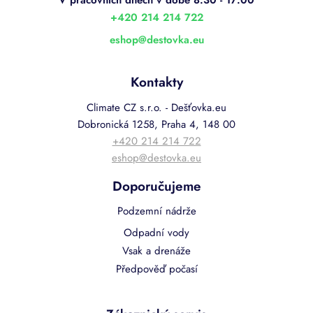
t
í
+420 214 214 722
eshop
@
destovka.eu
Kontakty
Climate CZ s.r.o. - Dešťovka.eu
Dobronická 1258, Praha 4, 148 00
+420 214 214 722
eshop@destovka.eu
Doporučujeme
Podzemní nádrže
Odpadní vody
Vsak a drenáže
Předpověď počasí