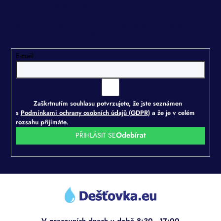
Odebírat newsletter
Vložte svůj e-mail a my vám budeme zasílat informace o
nových produktech na našem e-shopu.
E-mail
Zaškrtnutím souhlasu potvrzujete, že jste seznámen
s
Podmínkami ochrany osobních údajů (GDPR)
a že je v celém
rozsahu přijímáte.
PŘIHLÁSIT SE
Z
á
p
a