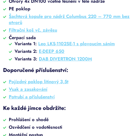
Otvory 4x DN100 včetně těsnění v těle nádrže
PE poklop
Šachtová kopule pro nádrž Columbus 220 – 770 mm bez
otvorů
Filtrační koš vč. závěsu
Čerpací sada
Varianta 1:
Leo LKS-1102SE-1 s plovoucím sáním
Varianta 2:
E-DEEP 650
Varianta 3:
DAB DIVERTRON 1200M
Doporučené příslušenství:
Pojízdný poklop litinový 3,5t
Vsak a zasakování
Potrubí a příslušenství
Ke každé jímce obdržíte:
Prohlášení o shodě
Osvědčení o vodotěsnosti
Montážní postup