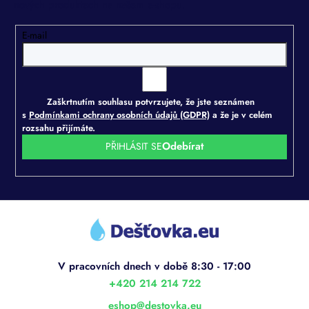
nových produktech na našem e-shopu.
E-mail
Zaškrtnutím souhlasu potvrzujete, že jste seznámen
s
Podmínkami ochrany osobních údajů (GDPR)
a že je v celém
rozsahu přijímáte.
PŘIHLÁSIT SE
Z
á
p
a
t
í
+420 214 214 722
eshop
@
destovka.eu