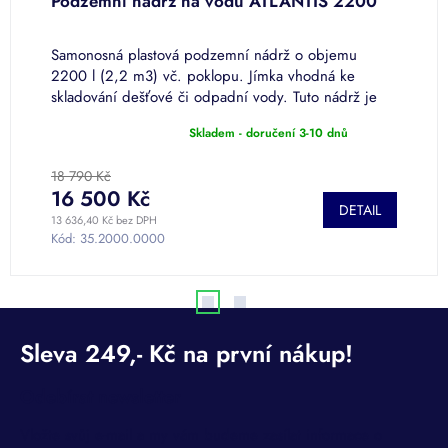
Podzemní nádrž na vodu ATLANTIS 2200
P
O
u
Samonosná plastová podzemní nádrž o objemu
S
2200 l (2,2 m3) vč. poklopu. Jímka vhodná ke
4
skladování dešťové či odpadní vody. Tuto nádrž je
v
možné pojíždět.
Skladem - doručení 3-10 dnů
S
Průměrné
hodnocení
produktu
18 790 Kč
2
je
16 500 Kč
2
DETAIL
5,0
13 636,40 Kč bez DPH
17
z
Kód:
35.2000.0000
K
5
hvězdiček.
Odebírat newsletter
Vložte svůj e-mail a my vám budeme zasílat informace o