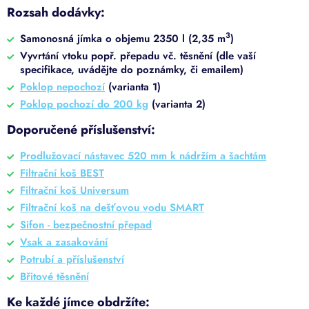
Rozsah dodávky:
3
Samonosná jímka o objemu 2350 l (2,35 m
)
Vyvrtání vtoku popř. přepadu vč. těsnění (dle vaší
specifikace, uvádějte do poznámky, či emailem)
Poklop nepochozí
(varianta 1)
Poklop pochozí do 200 kg
(varianta 2)
Doporučené příslušenství:
Prodlužovací nástavec 520 mm k nádržím a šachtám
Filtrační koš BEST
Filtrační koš Universum
Filtrační koš na dešťovou vodu SMART
Sifon - bezpečnostní přepad
Vsak a zasakování
Potrubí a příslušenství
Břitové těsnění
Ke každé jímce obdržíte: