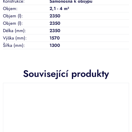
Konstrukce
:
Samonosná k obsypu
Objem
:
2,1 - 4 m³
Objem (l)
:
2350
Objem (l)
:
2350
Délka (mm)
:
2350
Výška (mm)
:
1570
Šířka (mm)
:
1300
Související produkty