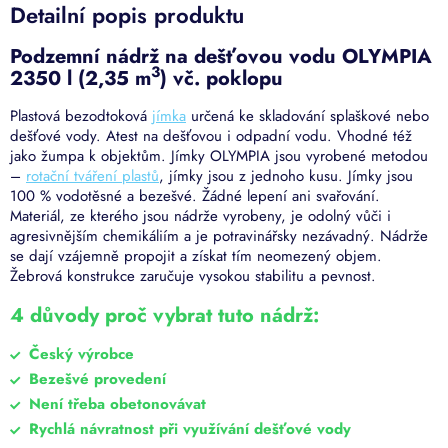
Detailní popis produktu
Podzemní nádrž na dešťovou vodu OLYMPIA
3
2350 l (2,35 m
) vč. poklopu
Plastová bezodtoková
jímka
určená ke skladování splaškové nebo
dešťové vody. Atest na dešťovou i odpadní vodu. Vhodné též
jako žumpa k objektům.
Jímky OLYMPIA jsou vyrobené metodou
–
rotační tváření plastů
, jímky jsou z jednoho kusu. Jímky jsou
100 % vodotěsné a bezešvé. Žádné lepení ani svařování.
Materiál, ze kterého jsou nádrže vyrobeny, je odolný vůči i
agresivnějším chemikáliím a je potravinářsky nezávadný. Nádrže
se dají vzájemně propojit a získat tím neomezený objem.
Žebrová konstrukce zaručuje vysokou stabilitu a pevnost.
4 důvody proč vybrat tuto nádrž:
Český výrobce
Bezešvé provedení
Není třeba obetonovávat
Rychlá návratnost při využívání dešťové vody