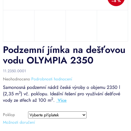
–8 %
Podzemní jímka na dešťovou
vodu OLYMPIA 2350
11.2350.0001
Průměrné
Neohodnoceno
Podrobnosti hodnocení
hodnocení
Samonosná podzemní nádrž české výroby o objemu 2350 l
produktu
3
(2,35 m
) vč. poklopu. Ideální řešení pro využívání dešťové
je
2
vody ze střech až 100 m
.
0,0
z
5
Poklop
hvězdiček.
Možnosti doručení