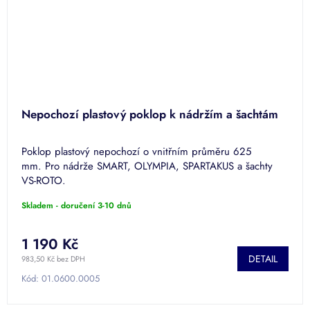
Nepochozí plastový poklop k nádržím a šachtám
Poklop plastový nepochozí o vnitřním průměru 625
mm. Pro nádrže SMART, OLYMPIA, SPARTAKUS a šachty
VS-ROTO.
Skladem - doručení 3-10 dnů
1 190 Kč
DETAIL
983,50 Kč bez DPH
Kód:
01.0600.0005