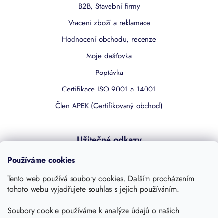
B2B, Stavební firmy
Vracení zboží a reklamace
Hodnocení obchodu, recenze
Moje dešťovka
Poptávka
Certifikace ISO 9001 a 14001
Člen APEK (Certifikovaný obchod)
Užitečné odkazy
Časté dotazy
Používáme cookies
Kariéra
Tento web používá soubory cookies. Dalším procházením
tohoto webu vyjadřujete souhlas s jejich používáním.
Obchodní podmínky
Podmínky ochrany osobních údajů
Soubory cookie používáme k analýze údajů o našich