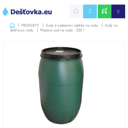
Přejít
na
CZK
obsah
NÁKUPNÍ
Domů
PRODUKTY
Sudy a nadzemní nádrže na vodu
Sudy na
dešťovou vodu
Plastový sud na vodu - 220 l
KOŠÍK