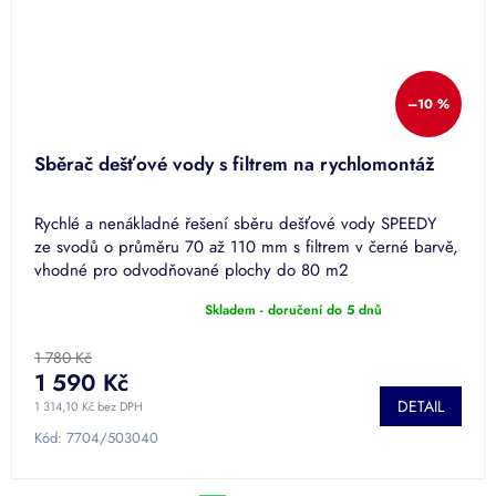
–10 %
Sběrač dešťové vody s filtrem na rychlomontáž
Rychlé a nenákladné řešení sběru dešťové vody SPEEDY
ze svodů o průměru 70 až 110 mm s filtrem v černé barvě,
vhodné pro odvodňované plochy do 80 m2
Skladem - doručení do 5 dnů
Průměrné
hodnocení
produktu
1 780 Kč
je
1 590 Kč
4,5
DETAIL
1 314,10 Kč bez DPH
z
5
Kód:
7704/503040
hvězdiček.