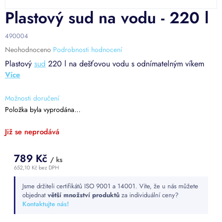
Plastový sud na vodu - 220 l
490004
Průměrné
Neohodnoceno
Podrobnosti hodnocení
hodnocení
Plastový
sud
220 l na dešťovou vodu s odnímatelným víkem
produktu
je
0,0
z
Možnosti doručení
5
Položka byla vyprodána…
hvězdiček.
Již se neprodává
789 Kč
/ ks
652,10 Kč bez DPH
Měrná
Jsme držiteli certifikátů ISO 9001 a 14001. Víte, že u nás můžete
cena:
objednat
větší množství produktů
za individuální ceny?
Kontaktujte nás!