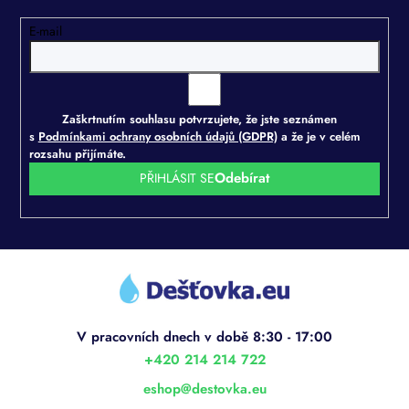
E-mail
Zaškrtnutím souhlasu potvrzujete, že jste seznámen
s
Podmínkami ochrany osobních údajů (GDPR)
a že je v celém
rozsahu přijímáte.
PŘIHLÁSIT SE
Z
á
p
a
t
í
+420 214 214 722
eshop
@
destovka.eu