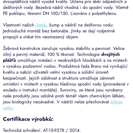
dvouplášťová nádrž vysoké kvality. Určena pro sběr odpadních a
dešťových vody. Bezešvá nádrž vhodná i do spodní vody. Včetně
PE poklopu, těsnení DN 100/150. Lisováno z polyethylenu.
Vlastnosti našich
jímek
, žump a nádrží na dešťovou vodu:
Jednoduchá montáž bez betonáže. Jímky se dají vzájemně
propojit a získat tím neomezený objem.
Žebrová konstrukce zaručuje vysokou stabilitu a pevnost. Velice
silný a pevný materiál, 100 % těsnost. Technologie
dvojitých
plášťů
umožňuje instalaci v neobvyklých hloubkách a na místech
s vysokou podzemní vodou. Produktová řada Bravo má vynikající
kvalitu a nabízí uživateli velmi vysokou a solidní úroveň
bezpečnosti. Jejich odolnost a struktura umožňuje zároveň
umístění v místech s vysokou hladinou spodní vody (provedené v
souladu s instrukcí montáže). Suroviny, ze které jsou vyrobeny
naše produkty jsou odolné proti téměř všem chemickým látkám,
jsou biologicky nezávadné. V nádrží nelze přechovávat
pitnou
vodu
.
Certifikace výrobků:
Technická schválení: AT-15-9278 / 2014.