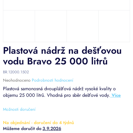
Plastová nádrž na dešťovou
vodu Bravo 25 000 litrů
BR.12000.1502
Průměrné
Neohodnoceno
Podrobnosti hodnocení
hodnocení
Plastová samonosná dvouplášťová nádrž vysoké kvality o
produktu
objemu 25 000 litrů. Vhodná pro sběr dešťové vody.
je
0,0
z
Možnosti doručení
5
hvězdiček.
Na objednání - doručení do 4 týdnů
3.9.2026