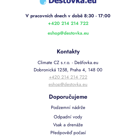
p
a
t
í
+420 214 214 722
eshop
@
destovka.eu
Kontakty
Climate CZ s.r.o. - Dešťovka.eu
Dobronická 1258, Praha 4, 148 00
+420 214 214 722
eshop@destovka.eu
Doporučujeme
Podzemní nádrže
Odpadní vody
Vsak a drenáže
Předpověď počasí