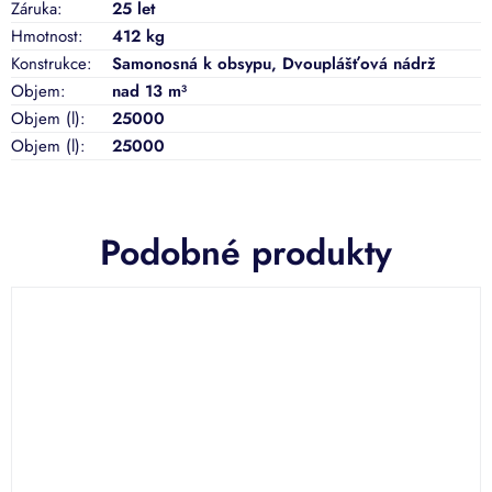
Záruka
:
25 let
Hmotnost
:
412 kg
Konstrukce
:
Samonosná k obsypu
,
Dvouplášťová nádrž
Objem
:
nad 13 m³
Objem (l)
:
25000
Objem (l)
:
25000
Podobné produkty