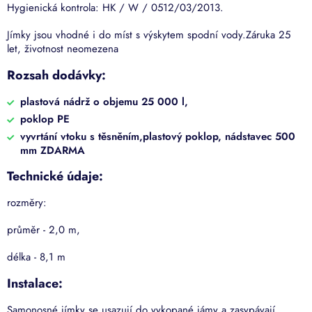
Hygienická kontrola: HK / W / 0512/03/2013.
Jímky jsou vhodné i do míst s výskytem spodní vody.Záruka 25
let, životnost neomezena
Rozsah dodávky:
plastová nádrž o objemu 25 000 l,
poklop PE
vyvrtání vtoku s těsněním,plastový poklop, nádstavec 500
mm ZDARMA
Technické údaje:
rozměry:
průměr - 2,0 m,
délka - 8,1 m
Instalace:
Samonosné jímky se usazují do vykopané jámy a zasypávají