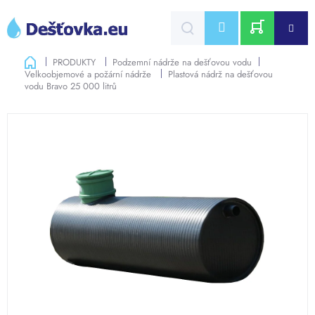
Přejít
na
CZK
obsah
NÁKUPNÍ
Domů
PRODUKTY
Podzemní nádrže na dešťovou vodu
Velkoobjemové a požární nádrže
Plastová nádrž na dešťovou
KOŠÍK
vodu Bravo 25 000 litrů