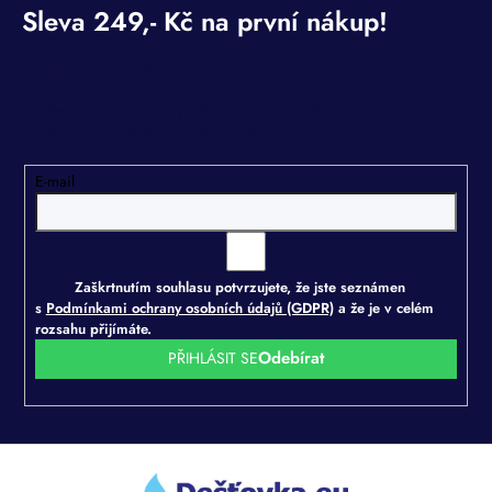
Odebírat newsletter
Vložte svůj e-mail a my vám budeme zasílat informace o
nových produktech na našem e-shopu.
E-mail
Zaškrtnutím souhlasu potvrzujete, že jste seznámen
s
Podmínkami ochrany osobních údajů (GDPR)
a že je v celém
rozsahu přijímáte.
PŘIHLÁSIT SE
Z
á