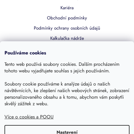
Kariéra
Obchodní podmínky
Podmínky ochrany osobních údajů
Kalkulačka nádrže
Dotace 50% z NZÚ
Používáme cookies
Boost by Pipdrive
Tento web používá soubory cookies. Dalším procházením
Kontakty
tohoto webu vyjadřujete souhlas s jejich používáním.
Soubory cookie používáme k analýze údajů o našich
Sledujte nás
návštěvnících, ke zlepšení našich webových stránek, zobrazení
personalizovaného obsahu a k tomu, abychom vám poskytli
skvělý zážitek z webu.
Více o cookies a POOU
Nastavení