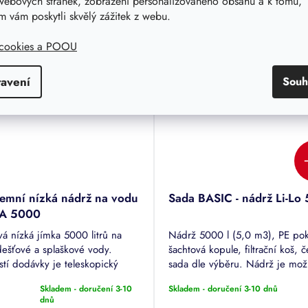
od
webových stránek, zobrazení personalizovaného obsahu a k tomu,
/ ks
 vám poskytli skvělý zážitek z webu.
DETAIL
DE
Kč bez DPH
od 52 008,30 Kč bez DPH
 cookies a POOU
tavení
Souh
emní nízká nádrž na vodu
Sada BASIC - nádrž Li-Lo
A 5000
vá nízká jímka 5000 litrů na
Nádrž 5000 l (5,0 m3), PE pok
dešťové a splaškové vody.
šachtová kopule, filtrační koš, 
stí dodávky je teleskopický
sada dle výběru. Nádrž je mo
vec a pochozí poklop. Nádrž je
instalovat jako pojezdnou vozi
Skladem - doručení 3-10
Skladem - doručení 3-10 dnů
á do míst se spodní vodou,
do 3,5t.
rné
dnů