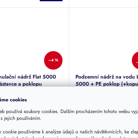
–4 %
ulační nádrž Flat 5000
Podzemní nádrž na vodu Li
nástavce a poklopu
5000 + PE poklop (+kopu
é podzemní nádrže Flat jsou
Speciální nízká nádrž pro vyso
áme cookies
itické a samonosné. Jejich
hladinu spodní vody nebo skal
lace nevyžaduje beton a díky
podloží. Objem nádrže 5000 l
eb používá soubory cookies. Dalším procházením tohoto webu vyja
mu tvaru je jejich instalace
 s jejich používáním.
m - doručení 3-10 dnů
Skladem - doručení 3-10 dnů
 jednoduchá. V ceně je poklop
1 Kč
66 066 Kč
 cookie používáme k analýze údajů o našich návštěvnících, ke zle
820 Kč
62 930 Kč