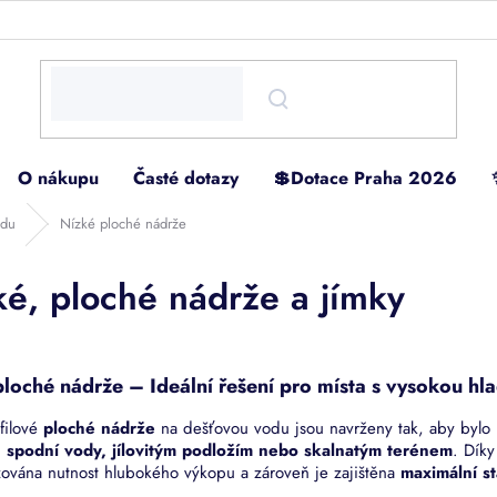
O nákupu
Časté dotazy
💲Dotace Praha 2026
odu
Nízké ploché nádrže
ké, ploché nádrže a jímky
loché nádrže – Ideální řešení pro místa s vysokou hl
filové
ploché nádrže
na dešťovou vodu jsou navrženy tak, aby bylo 
 spodní vody, jílovitým podložím nebo skalnatým terénem
. Díky
zována nutnost hlubokého výkopu a zároveň je zajištěna
maximální st