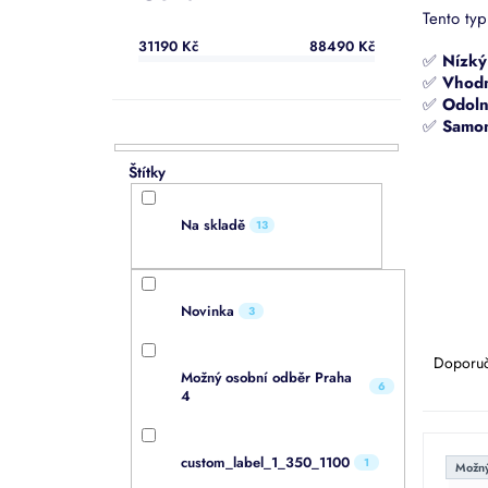
a
Tento typ
n
31190
Kč
88490
Kč
e
✅
Nízký 
l
✅
Vhodn
✅
Odoln
✅
Samon
Na skladě
13
Novinka
3
Ř
a
Doporu
Možný osobní odběr Praha
z
6
4
e
n
V
í
ý
custom_label_1_350_1100
1
Možný
p