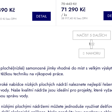
cení
75 443 Kč
tu
71 290 Kč
890 Kč
/ ks
DE
DETAIL
58 917,40 Kč bez DPH
80 Kč bez DPH
ček.
NAČÍST 5 DALŠÍCH
S
1
2
O
t
r
v
NAHORU
á
l
n
á
k
d
o
é ploché(nízké) samonosné jímky vhodné do míst s velkým výsk
a
v
 těžkou techniku na výkopové práce.
c
á
í
n
p
iroké nabídce nízkých plochých nádrží naleznete nejlepší řešení
í
r
vody. Naše kvalitní nádrže jsou ideální pro projekty, které vyž
v
nou správu vody.
k
y
i nízkými plochými nádržemi můžete jednoduše využívat dešťov
v
či další ekologické aplikace. Naše produkty jsou navrženy s ohl