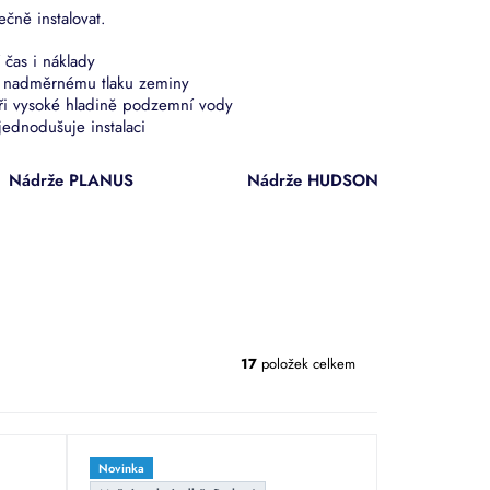
čně instalovat.
čas i náklady
uje nadměrnému tlaku zeminy
ři vysoké hladině podzemní vody
ednodušuje instalaci
Nádrže PLANUS
Nádrže HUDSON
17
položek celkem
Novinka