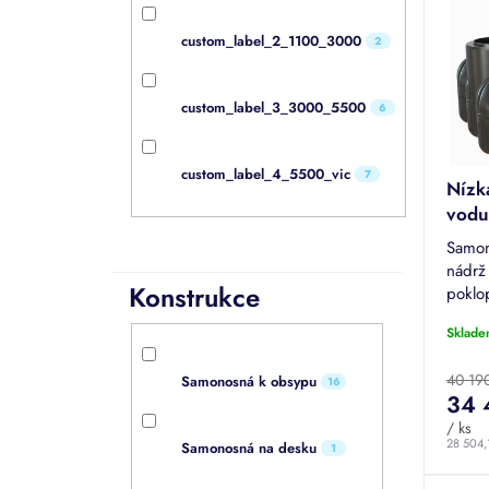
p
r
i
o
custom_label_2_1100_3000
2
s
d
p
u
r
k
custom_label_3_3000_5500
6
o
t
d
ů
u
custom_label_4_5500_vic
7
Nízk
k
vod
t
ů
Samon
nádrž
Konstrukce
poklo
dešťo
Sklade
je mo
40 19
Samonosná k obsypu
16
34 
/ ks
28 504,
Samonosná na desku
1