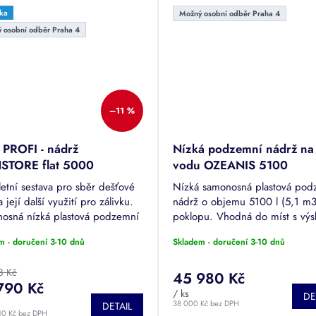
ka
Možný osobní odběr Praha 4
 osobní odběr Praha 4
–11 %
 PROFI - nádrž
Nízká podzemní nádrž na
STORE flat 5000
vodu OZEANIS 5100
etní sestava pro sběr dešťové
Nízká samonosná plastová pod
 její další využití pro zálivku.
nádrž o objemu 5100 l (5,1 m3
osná nízká plastová podzemní
poklopu. Vhodná do míst s vý
 o objemu 4762 l (4,76 m3),
vysoké hladiny spodní vody. Jí
m - doručení 3-10 dnů
Skladem - doručení 3-10 dnů
ec, poklop, filtrační...
vhodná ke skladování dešťové 
8 Kč
45 980 Kč
790 Kč
/ ks
DE
38 000 Kč bez DPH
DETAIL
10 Kč bez DPH