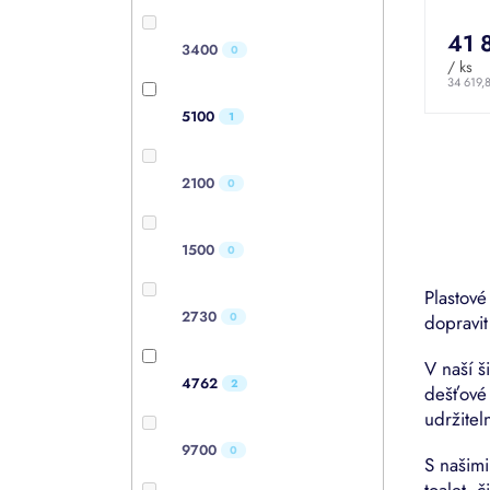
hodno
produk
41 
je
3400
0
5,0
/ ks
z
34 619,
5
5100
1
hvězdi
2100
0
1500
0
Plastov
2730
0
dopravit
V naší š
4762
2
dešťové 
udržitel
9700
0
S našim
toalet, 