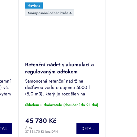
Novinka
Možný osobní odběr Praha 4
Retenční nádrž s akumulací a
regulovaným odtokem
HUDSON 5000
zemní
Samonosná retenční nádrž na
) vč.
dešťovou vodu o objemu 5000 l
skytem
(5,0 m3), který je rozdělen na
mka
retenční (voda se zadrží a odteče
Skladem u dodavatele (doručení do 21 dní)
či...
regulovaným odtokem) a akumulační
část (voda se zadrží...
45 780 Kč
/ ks
TAIL
DETAIL
37 834,70 Kč bez DPH