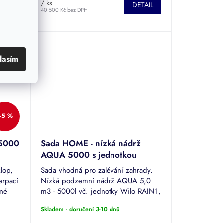
/ ks
DETAIL
40 500 Kč bez DPH
TAIL
lasím
–5 %
 5000
Sada HOME - nízká nádrž
AQUA 5000 s jednotkou
WILO Rain-1
lop,
Sada vhodná pro zalévání zahrady.
čerpací
Nízká podzemní nádrž AQUA 5,0
žné
m3 - 5000l vč. jednotky Wilo RAIN1,
dlem
filtru a sifonu. Sestava je vhodná na
Skladem - doručení 3-10 dnů
sběr dešťové vody a její další
využití...