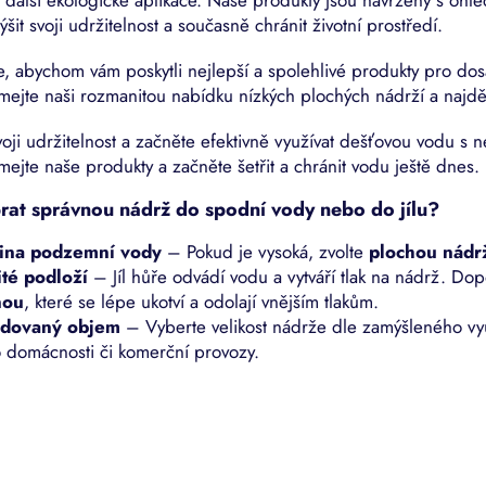
ý
p
ýšit svoji udržitelnost a současně chránit životní prostředí.
i
s
, abychom vám poskytli nejlepší a spolehlivé produkty pro dosa
u
ejte naši rozmanitou nabídku nízkých plochých nádrží a najdět
voji udržitelnost a začněte efektivně využívat dešťovou vodu s 
ejte naše produkty a začněte šetřit a chránit vodu ještě dnes.
brat správnou nádrž do spodní vody nebo do jílu?
ina podzemní vody
– Pokud je vysoká, zvolte
plochou nádr
ité podloží
– Jíl hůře odvádí vodu a vytváří tlak na nádrž. D
nou
, které se lépe ukotví a odolají vnějším tlakům.
dovaný objem
– Vyberte velikost nádrže dle zamýšleného vyu
o domácnosti či komerční provozy.