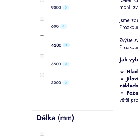
mohli zv
9000
0
Jsme zde
Prozkoum
600
0
Zvýšte s
4200
1
Prozkoum
Jak vy
3500
0
🔹
Hlad
🔹
Jílov
3200
0
základ
🔹
Poža
větší pr
Délka (mm)