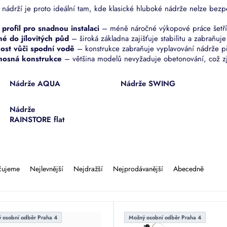
 nádrží je proto ideální tam, kde klasické hluboké nádrže nelze bezpe
profil pro snadnou instalaci
– méně náročné výkopové práce šetří 
é do jílovitých půd
– široká základna zajišťuje stabilitu a zabraň
ost vůči spodní vodě
– konstrukce zabraňuje vyplavování nádrže p
osná konstrukce
– většina modelů nevyžaduje obetonování, což zj
Nádrže AQUA
Nádrže SWING
Nádrže
RAINSTORE flat
čujeme
Nejlevnější
Nejdražší
Nejprodávanější
Abecedně
 osobní odběr Praha 4
Možný osobní odběr Praha 4