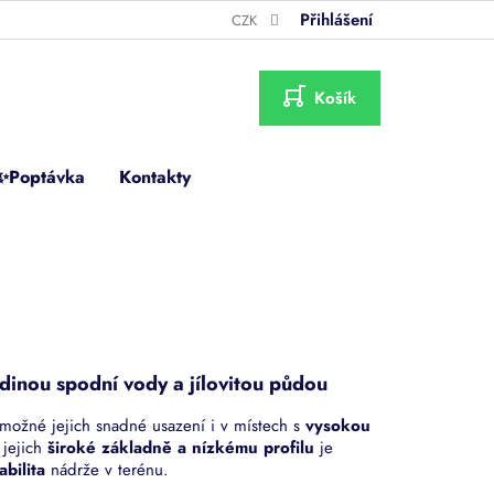
Přihlášení
CZK
NÁKUPNÍ
KOŠÍK
✨Poptávka
Kontakty
adinou spodní vody a jílovitou půdou
možné jejich snadné usazení i v místech s
vysokou
 jejich
široké základně a nízkému profilu
je
abilita
nádrže v terénu.