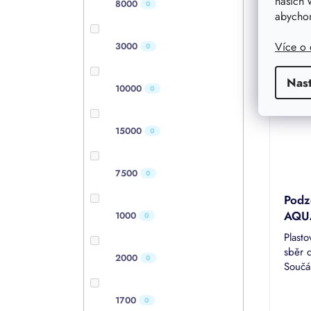
našich 
8000
0
/ ks
abychom
42 000 
Více o
3000
0
Nas
10000
0
15000
0
7500
0
Podz
AQU
1000
0
Plasto
sběr 
2000
0
Součá
násta
vhodn
Průmě
1700
0
s...