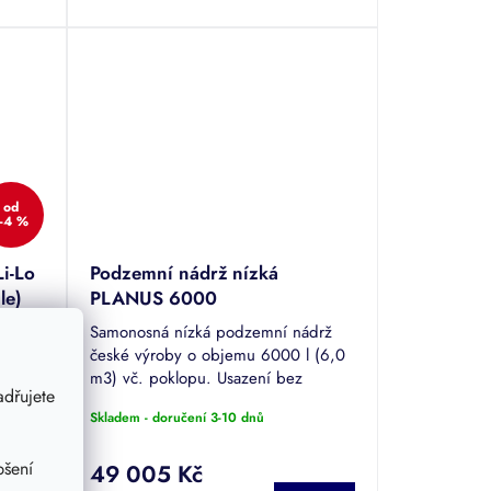
od
–4 %
­-Lo
Podzemní nádrž nízká
le)
PLANUS 6000
kou
Samonosná nízká podzemní nádrž
naté
české výroby o objemu 6000 l (6,0
m3) vč. poklopu. Usazení bez
dřujete
betonáže, pouze obsyp. Ideální
Skladem - doručení 3-10 dnů
řešení pro využívání dešťové vody ze
střech až 250 m2.
pšení
49 005 Kč