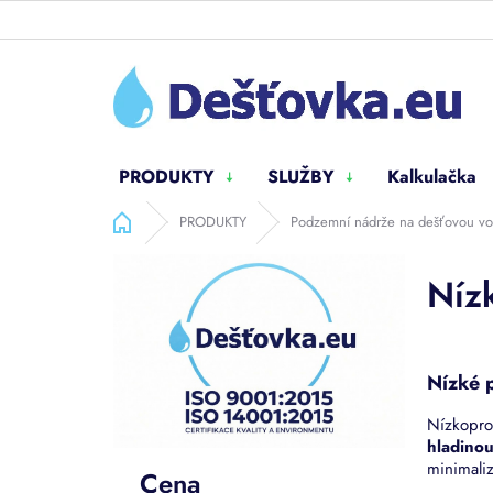
Přejít
na
obsah
PRODUKTY
SLUŽBY
Kalkulačka
Domů
PRODUKTY
Podzemní nádrže na dešťovou v
P
Níz
o
s
t
r
Nízké p
a
n
Nízkopro
n
hladinou
í
minimali
Cena
p