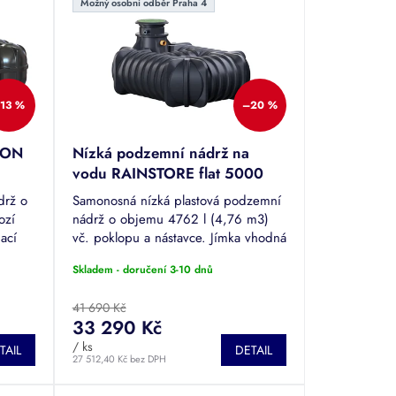
Možný osobní odběr Praha 4
13 %
–20 %
SON
Nízká podzemní nádrž na
vodu RAINSTORE flat 5000
drž o
Samonosná nízká plastová podzemní
ozí
nádrž o objemu 4762 l (4,76 m3)
pací
vč. poklopu a nástavce. Jímka vhodná
m vč.
ke skladování dešťové či odpadní
Skladem - doručení 3-10 dnů
vody.
41 690 Kč
33 290 Kč
/ ks
TAIL
DETAIL
27 512,40 Kč bez DPH