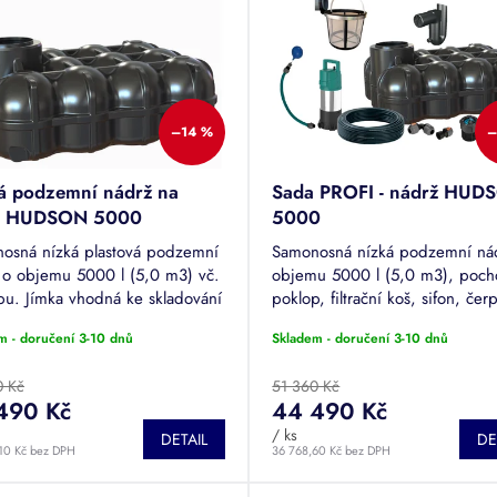
–14 %
–
á podzemní nádrž na
Sada PROFI - nádrž HUD
u HUDSON 5000
5000
osná nízká plastová podzemní
Samonosná nízká podzemní ná
 o objemu 5000 l (5,0 m3) vč.
objemu 5000 l (5,0 m3), poch
pu. Jímka vhodná ke skladování
poklop, filtrační koš, sifon, čer
vé či odpadní vody. Tuto nádrž
sada Leo LKS s plovoucím sání
m - doručení 3-10 dnů
Skladem - doručení 3-10 dnů
žné pojíždět.
hadice o délce 25 m, spojek a
vodní...
0 Kč
51 360 Kč
490 Kč
44 490 Kč
/ ks
DETAIL
DE
10 Kč bez DPH
36 768,60 Kč bez DPH