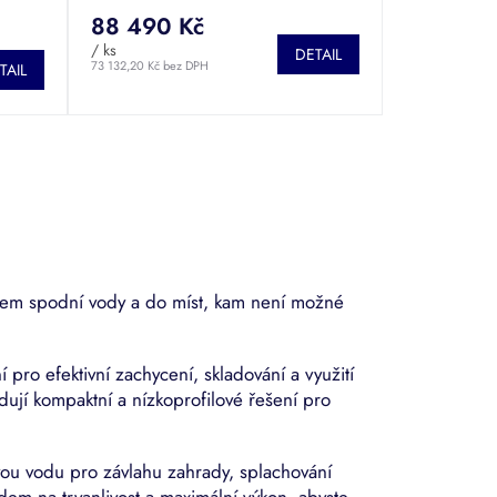
88 490 Kč
/ ks
DETAIL
73 132,20 Kč bez DPH
TAIL
ytem spodní vody a do míst, kam není možné
 pro efektivní zachycení, skladování a využití
adují kompaktní a nízkoprofilové řešení pro
ou vodu pro závlahu zahrady, splachování
edem na trvanlivost a maximální výkon, abyste