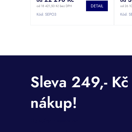
od
od
DETAIL
od 18 421,50 Kč bez DPH
od 26 1
Kód:
SEPO3
Kód:
S
Odebírat newsletter