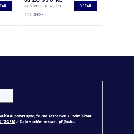
od
TAIL
DETAIL
od 22 305,80 Kč bez DPH
Kód:
SEPS3
ouhlasu potvrzujete, že jste seznámen s
Podmínkami
jů (GDPR)
a že je v celém rozsahu přijímáte.