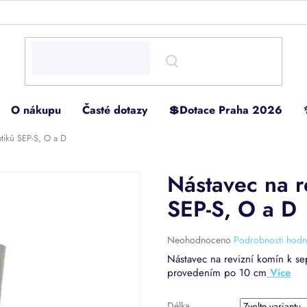
O nákupu
Časté dotazy
💲Dotace Praha 2026
ptiků SEP-S, O a D
Nástavec na r
SEP-S, O a D
Průměrné
Neohodnoceno
Podrobnosti hodn
hodnocení
Nástavec na revizní komín k se
produktu
provedením po 10 cm
je
0,0
z
Délka