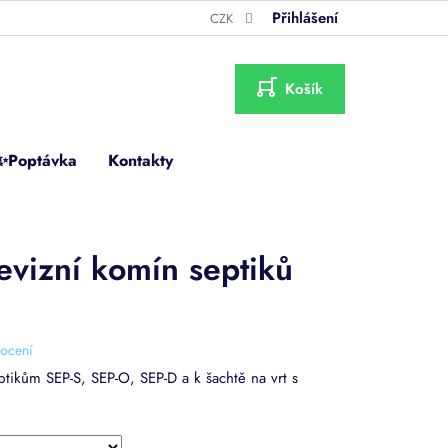
Přihlášení
CZK
NÁKUPNÍ
KOŠÍK
✨Poptávka
Kontakty
evizní komín septiků
ocení
ptikům SEP-S, SEP-O, SEP-D a k šachtě na vrt s