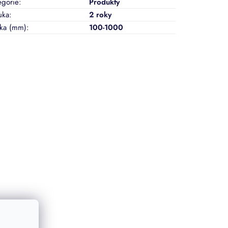
egorie
:
Produkty
uka
:
2 roky
ka (mm)
:
100-1000