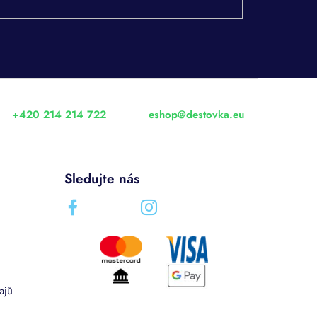
+420 214 214 722
eshop
@
destovka.eu
Sledujte nás
ajů