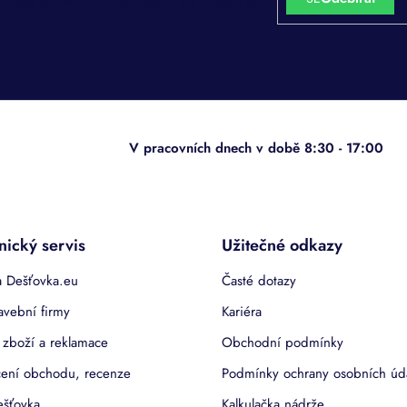
ormace o nových produktech na našem e-
nický servis
Užitečné odkazy
 Dešťovka.eu
Časté dotazy
avební firmy
Kariéra
 zboží a reklamace
Obchodní podmínky
ení obchodu, recenze
Podmínky ochrany osobních úd
ešťovka
Kalkulačka nádrže