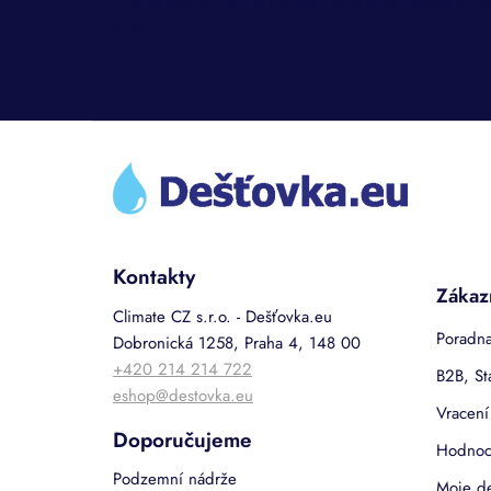
Vložte svůj e-mail a my vám budeme zasílat inf
shopu.
Z
á
p
a
t
í
Kontakty
Zákaz
Climate CZ s.r.o. - Dešťovka.eu
Poradna
Dobronická 1258, Praha 4, 148 00
+420 214 214 722
B2B, St
eshop@destovka.eu
Vracení
Doporučujeme
Hodnoc
Podzemní nádrže
Moje d