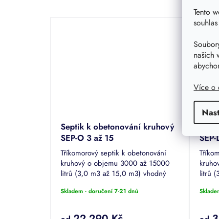
Tento w
souhlas
Soubory
našich 
abychom
Více o
Nas
Septik k obetonování kruhový
Sept
SEP-O 3 až 15
SEP-
Tříkomorový septik k obetonování
Tříko
kruhový o objemu 3000 až 15000
kruho
litrů (3,0 m3 až 15,0 m3) vhodný
litrů
pro až 18 osob. Usazení septiku s
pro až
Skladem - doručení 7-21 dnů
Sklade
jednoduchou betonáží do velké
jedno
hloubky. Jedná...
čištění
22 290 Kč
3