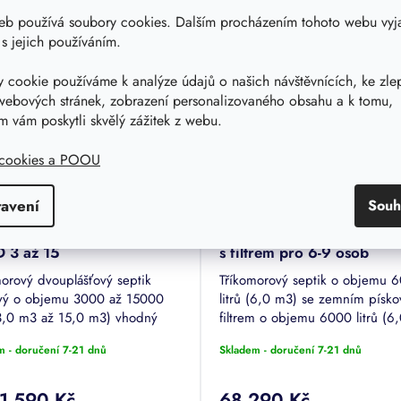
Související produkty
eb používá soubory cookies. Dalším procházením tohoto webu vyja
 s jejich používáním.
 cookie používáme k analýze údajů o našich návštěvnících, ke zle
webových stránek, zobrazení personalizovaného obsahu a k tomu,
 vám poskytli skvělý zážitek z webu.
 cookies a POOU
tavení
Souh
ik dvouplášťový kruhový
SEPSINO 6 - Septik samo
D 3 až 15
s filtrem pro 6-9 osob
morový dvouplášťový septik
Tříkomorový septik o objemu 
vý o objemu 3000 až 15000
litrů (6,0 m3) se zemním písk
 (3,0 m3 až 15,0 m3) vhodný
filtrem o objemu 6000 litrů (6
 18 osob. Usazení septiku s
vhodným pro 6-9 osob. Jedná 
m - doručení 7-21 dnů
Skladem - doručení 7-21 dnů
duchou betonáží. Jedná se o
čištění odpadní vody bez potř
...
el....
1 590 Kč
68 290 Kč