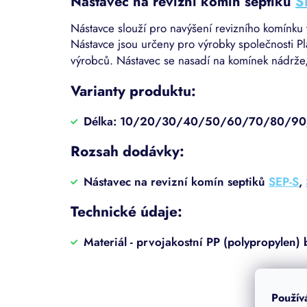
Nástavec na revizní komín septiků
S
Nástavce slouží pro navýšení revizního komínku
Nástavce jsou určeny pro výrobky společnosti Pla
výrobců. Nástavec se nasadí na komínek nádrže,
Varianty produktu:
Délka: 10/20/30/40/50/60/70/80/90
Rozsah dodávky:
Nástavec na revizní komín septiků
SEP-S
,
Technické údaje:
Materiál - prvojakostní PP (polypropylen) 
Použív