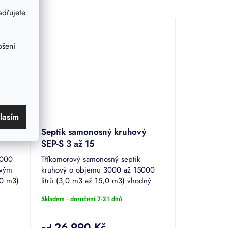
dřujete
pšení
lasím
nosný
Septik samonosný kruhový
SEP-S 3 až 15
6000
Tříkomorový samonosný septik
ovým
kruhový o objemu 3000 až 15000
,0 m3)
litrů (3,0 m3 až 15,0 m3) vhodný
se o
pro až 18 osob. Usazení septiku bez
Skladem - doručení 7-21 dnů
eby
betonáže. Jedná se o čištění odpadní
vody bez...
26 990 Kč