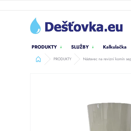
Přejít
na
obsah
PRODUKTY
SLUŽBY
Kalkulačka
Domů
PRODUKTY
Nástavec na revizní komín se