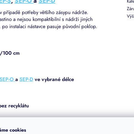
EP-S
,
SEP-O
a
SEP-D
Kat
Zár
 v případě potřeby většího zásypu nádrže.
Výš
stino a nejsou kompaktibilní s nádrži jiných
 po instalaci nástavce pasuje původní poklop.
/100 cm
SEP-O
a
SEP-D
ve vybrané délce
bez recyklátu
áme cookies