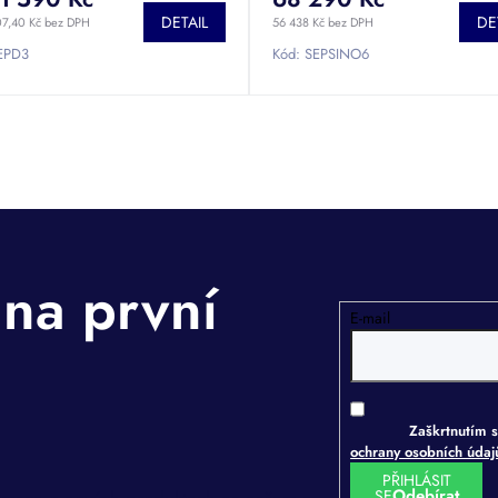
DETAIL
DE
07,40 Kč bez DPH
56 438 Kč bez DPH
EPD3
Kód:
SEPSINO6
E-mail
Zaškrtnutím s
ochrany osobních úda
PŘIHLÁSIT
SE