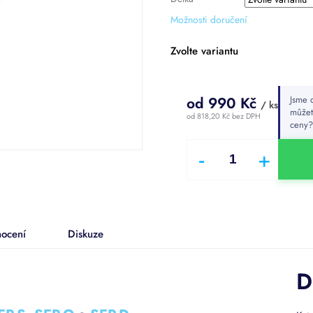
5
Možnosti doručení
hvězdiček.
Zvolte variantu
od
990 Kč
Jsme d
/ ks
můžet
od
818,20 Kč
bez DPH
ceny
Měrná
cena:
ocení
Diskuze
D